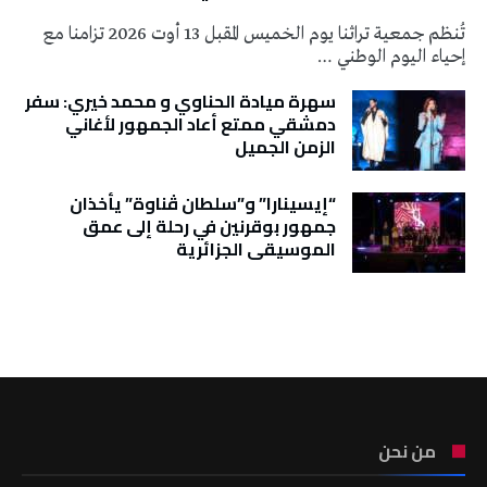
تُنظم جمعية تراثنا يوم الخميس المقبل 13 أوت 2026 تزامنا مع
إحياء اليوم الوطني …
سهرة ميادة الحناوي و محمد خيري: سفر
دمشقي ممتع أعاد الجمهور لأغاني
الزمن الجميل
“إيسينارا” و”سلطان ڤناوة” يأخذان
جمهور بوقرنين في رحلة إلى عمق
الموسيقى الجزائرية
تونس الطقس
من نحن