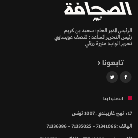
الرئيس المدير العام: سعيد بن كريم
رئيس التحرير المساعد : المنصف عويساوي
تحرير الواب: منيرة رزقي
تابعونا
اتصلوا بنا
17، نهج غاريبلدي ـ 1007 تونس
الهاتف :71341066 – 71335025 – 71336386