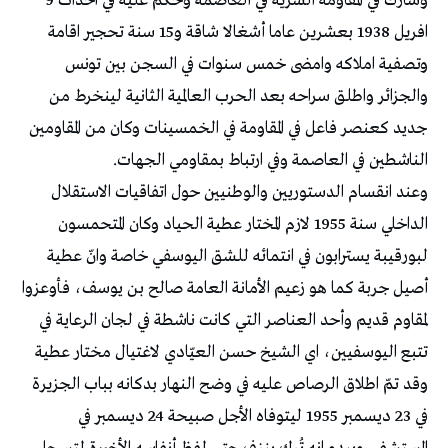
وشارك في المقاومة السرية في العاصمة وحكم عليه في احداث 9
افريل 1938 بعشرين عاما أشغالا شاقة و15 سنة تحجير اقامة
وتصفية املاكه وامضى خمس سنوات في السجن بين تونس
والجزائر واطلق سراحه بعد الحرب العالمية الثانية لينخرط من
جديد كعنصر فاعل في المقاومة في الخمسينات وكان من المقاومين
الناشطين في العاصمة وفي ارتباط بمقاومي الجهات.
وعند انقسام الدستوريين والوطنيين حول اتفاقيات الاستقلال
الداخلي سنة 1955 لازم المختار عطية الحياد وكان المتحمسون
لبورقيبة يسترابون في انتمائه للشق اليوسفي خاصة وانّ عطية
أصيل جربة كما هو زعيم الأمانة العامة صالح بن يوسف، فأوعزوا
لمقاوم قديم وأحد العناصر التي كانت ناشطة في لجان الرعاية في
تتبع اليوسفيين، اي الشيخ حسن العيّادي لاغتيال مختار عطية
وقد تمّ اطلاق الرصاص عليه في وضح النهار بدكانه بباب الجزيرة
في 23 ديسمبر 1955 ليتوفاه الأجل صبيحة 24 ديسمبر في