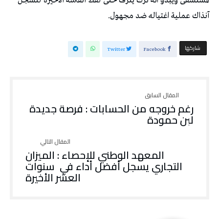
المستشفى ويبدو انه تُرك ينزف حتى لفظ أنفاسه الأخيرة لتسجل
آنذاك عملية اغتياله ضد مجهول.
‫‫ شاركها‬
Twitter
Facebook
رغم خروجه من الحسابات : فرصة جديدة
لبن حمودة
المعهد الوطني للإحصاء : الميزان
التجاري يسجل أفضل أداء في سنوات
العشر الأخيرة