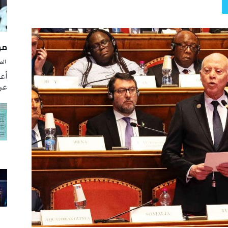
مه
‭ ‬الصحافة‭ ‬اليوم
أع
عن 