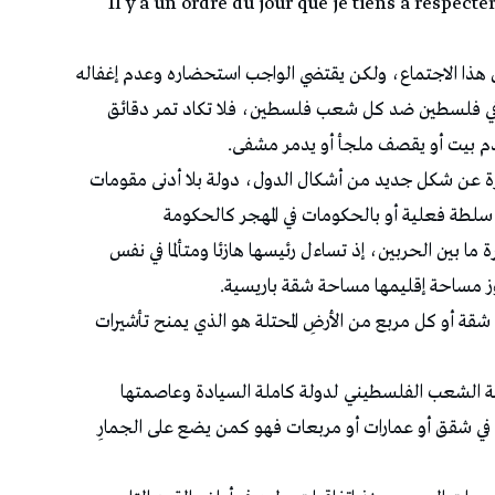
Il y a un ordre du jour que je tiens à respecter
 هذا الاجتماع، ولكن يقتضي الواجب استحضاره وعدم إغفاله
ي في فلسطين ضد كل شعب فلسطين، فلا تكاد تمر دقائق
م بيت أو يقصف ملجأ أو يدمر مشفى.
يرة عن شكل جديد من أشكال الدول، دولة بلا أدنى مقومات
سلطة فعلية أو بالحكومات في المهجر كالحكومة
ة ما بين الحربين، إذ تساءل رئيسها هازئا ومتألما في نفس
وز مساحة إقليمها مساحة شقة باريسية.
قة أو كل مربع من الأرضِ المحتلة هو الذي يمنح تأشيرات
مة الشعب الفلسطيني لدولة كاملة السيادة وعاصمتها
شقق أو عمارات أو مربعات فهو كمن يضع على الجمارِ