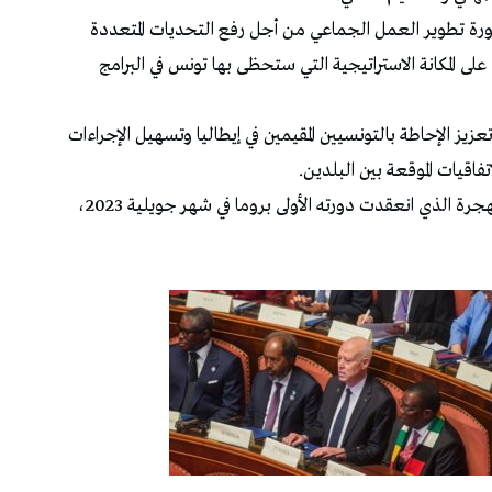
ضرورة تطوير العمل الجماعي من أجل رفع التحديات المتعددة
د على المكانة الاستراتيجية التي ستحظى بها تونس في البرامج
ز الإحاطة بالتونسيين المقيمين في إيطاليا وتسهيل الإجراءات
فاقيات الموقعة بين البلدين.
وتناول اللقاء أيضا متابعة نتائج مسار روما حول الهجرة الذي انعقدت دورته الأولى بروما في شهر جويلية 2023،