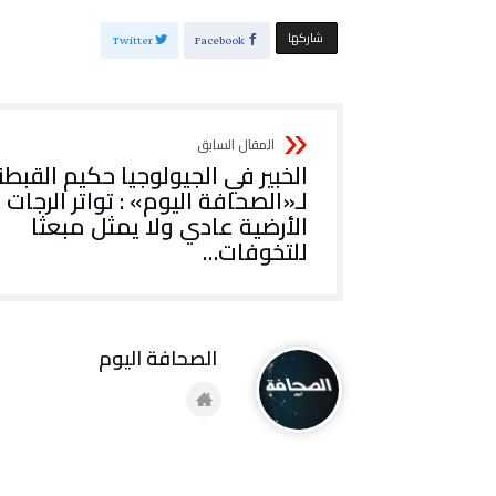
‫‫ شاركها‬
Twitter
Facebook
الخبير في الجيولوجيا حكيم القبط
لـ«الصحافة اليوم» : تواتر الرجات
الأرضية عادي ولا يمثل مبعثا
للتخوفات…
‭ ‬الصحافة‭ ‬اليوم