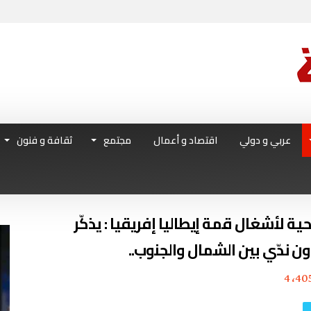
عربي و دولي
اقتصاد و أعمال
مجتمع
ثقافة و فنون
ة لأشغال قمة إيطاليا إفريقيا : يذكّر
اون ندّي بين الشمال والجنوب..
4٬40