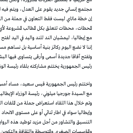
مجتمع إنساني جديد يقوم على العدل، ويتم فيه ا
إن خطة ماتاي ليست فقط التعاون في جملة من ال
المحطات، محطات تتعلق بكل المطالب المشروعة لأي
مع إيطاليا، ليمشيان الند للند واليد في اليد لفتح
إننا لا نضع اليوم ركائز بنية أساسية بل نساهم 
وتفتح آفاقا جديدة أسمى وأرقى يتساوى فيها البش
رئيس الجمهورية يختتم مشاركته بلقاء رئيسة الوزرا
واختتم رئيس الجمهورية قيس سعيد، مساء أمس الاث
مع السيدة جورجيا ميلوني، رئيسة الوزراء الإيطالية
وتم خلال هذا اللقاء استعراض جملة من الملفات ال
وإيطاليا سواء في اطار ثنائي أو على مستوى الاتحاد ا
التنسيق والتشاور من أجل مزيد توطيد هذه الرواب
والمؤسسات الصغرى والمتوسطة والثقافة والتكوين ال