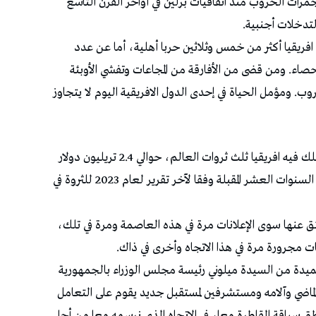
مرات الحروب منذ اتفاقيات برلين في أواخر القرن التاسع
لتدخلات أجنبية.
افريقيا أكثر من خمس وثلاثين حربا أهلية، أما عن عدد
حصاء. ومن قضى من الأفارقة من المجاعات وتفشي الأوبئة
. ومؤمل الحياة في إحدى الدول الافريقية اليوم لا يتجاوز
كل هذه المآسي حصلت وتحصل في الوقت الذي تمتلك فيه افريقيا ثلث ثروات العالم، حوالي 2.4 تريليون دولار
أمريكي، ومن المتوقع أن يرتفع هذا الرقم على مدى السنوات العشر المقبلة وفقا لآخر تقرير لعام 2023 للثروة في
بثق عنها سوى الإعلانات مرة في هذه العاصمة ومرة في تلك،
ات مجرورة مرة في هذا الاتجاه وأخرى في ذاك.
حميدة من السيدة ميلوني رئيسة مجلس الوزراء بالجمهورية
ماضي وآلامه ومستشرفين لمستقبل جديد يقوم على التعامل
طق سياقة القاطرة معا، في الاتجاه الذي نرسمه معا من أجل