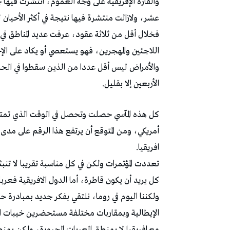
والقارة الإفريقية على وجه العموم، انتشرت فيها ج
عشر، ولازالت منتشرة فيها نتيجة في أكثر الأحيان 
فخلال أقل من ثلاثة عقود، عرفت عديد المناطق في 
اللاجئين والمهجرين، فهو يستعصي أو يكاد على الإ
والأمراض ليس أقل عددا من الذين سقطوا في الحروب
الأربعين إلا بقليل.
افريقيا.
تعددت المؤتمرات ولكن في كل مناسبة تقريبا لا تن
كل يريد أن يكون قاطرة، أما الدول الافريقية فعرب
ولكننا اليوم في روما، نلتقي بفكر جديد بمبادرة 
الإيطالية وبمقاربات مختلفة مستحضرين خيبات ال
مع افريقيا لا بمنطق العربات المجرورة، ولكن بمن