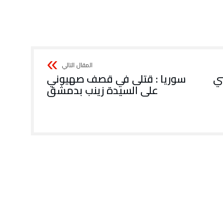
ني
سوريا : قتلى في قصف صهيوني
على السيدة زينب بدمشق