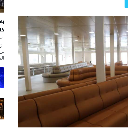
با
خلا
‭ ‬الصحافة‭ ‬اليوم
تم
جدي
ال