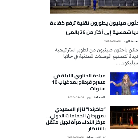
حثون صينيون يطورون تقنية ترفع كفاءة
يا شمسية إلى أكثر من 26 بالمئ
2026-08-06
كن باحثون صينيون من تطوير استراتيجية
دة لتصنيع الوصلات المعدنية في خلايا
سيليكون …
ميادة الحناوي الليلة في
مسرح قرطاج بعد غياب 10
سنوات
‭ ‬الصحافة‭ ‬اليوم
2026-08-06
“جاكرندا” لنزار السعيدي
بمهرجان الحمامات الدولي…
مركز النداء مرآة لجيل مثقل
بالانتظار
لطيفة بن عمارة
2026-08-06