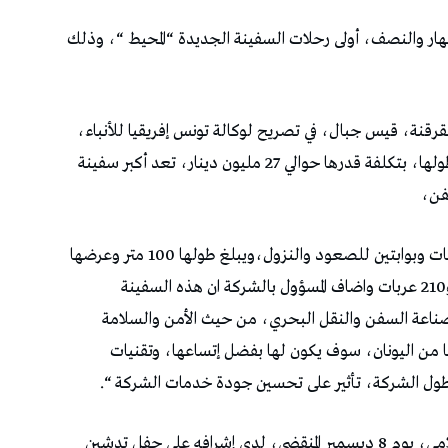
ار والنصف، أولى رحلات السفينة الجديدة “المحيط “، وذلك
بقرقنة، قيس جبال، في تصريح لوكالة تونس إفريقيا للأنباء،
أن “هذه السفينة التي إقتنتها الشركة لتعزيز أسطولها، بتكلفة قدرها حوالي 27 مليون دينار، تعد أكبر سفينة
فن،
وتتميز السفينة الجديدة بكونها، ذات أربعة محركات وبوابتين للصعود والنزول،ويبلغ طولها 100 متر وعرضها
18 متر، بطاقة إستيعاب تبلغ حوالي 900 مسافر و210 عربات واضاف المسؤول بالشركة ان هذه السفينة
صناعة السفن والنقل البحري، من حيث الأمن والسلامة
ها من اليونان، سوف يكون لها بفضل إتساعها، وتقنيات
 أسطول الشركة، تأثير على تحسين جودة خدمات الشركة “.
وكان وزير النقل، ربيع المجيدي، قال في تصريح إعلامي، يوم 8 ديسمبر المنقضي، لدى إشرافه على حفل تدشين