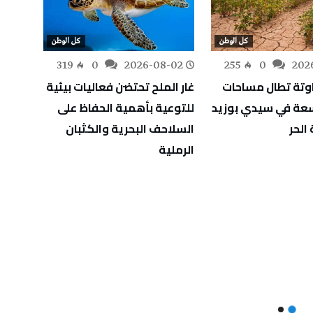
كل الوطن
كل الوطن
-02
319
0
2026-08-02
255
0
202
اوتة تطال مساحات
غار الملح تحتضن فعاليات بيئية
اسعة في سيدي بوزيد
للتوعية بأهمية الحفاظ على
للمؤس
الحر
السلاحف البحرية والكثبان
الرملية