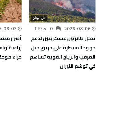
كل الوطن
كل الوطن
6-08-03
149
0
2026-08-06
154
0
ف أشغال
تدخل طائرتين عسكريتين لدعم
أضرار متف
دية والمبيت
جهود السيطرة على حريق جبل
زراعية َو
جة
المرقب والرياح القوية تساهم
جراء موجة 
في توسّع النيران