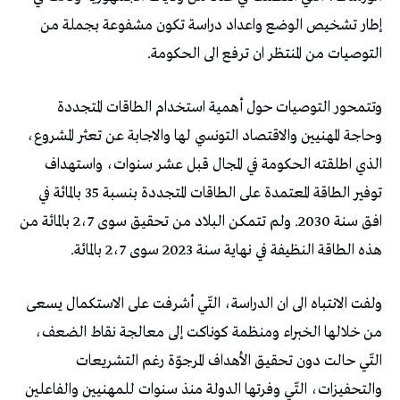
إطار تشخيص الوضع واعداد دراسة تكون مشفوعة بجملة من
التوصيات من المنتظر ان ترفع الى الحكومة.
وتتمحور التوصيات حول أهمية استخدام الطاقات المتجددة
وحاجة المهنيين والاقتصاد التونسي لها والاجابة عن تعثر المشروع،
الذي اطلقته الحكومة في المجال قبل عشر سنوات، واستهداف
توفير الطاقة المعتمدة على الطاقات المتجددة بنسبة 35 بالمائة في
افق سنة 2030. ولم تتمكن البلاد من تحقيق سوى 2،7 بالمائة من
هذه الطاقة النظيفة في نهاية سنة 2023 سوى 2،7 بالمائة.
ولفت الانتباه الى ان الدراسة، التّي أشرفت على الاستكمال يسعى
من خلالها الخبراء ومنظمة كوناكت إلى معالجة نقاط الضعف،
التّي حالت دون تحقيق الأهداف المرجوّة رغم التشريعات
والتحفيزات، التّي وفرتها الدولة منذ سنوات للمهنيين والفاعلين