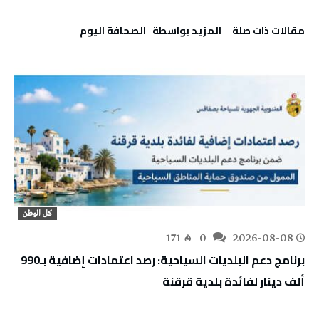
‫مقالات ذات صلة‬
‫‫المزيد بواسطة‬ ‬ ‭ ‬الصحافة‭ ‬اليوم
كل الوطن
171
0
2026-08-08
برنامج دعم البلديات السياحية: رصد اعتمادات إضافية بـ990
ألف دينار لفائدة بلدية قرقنة