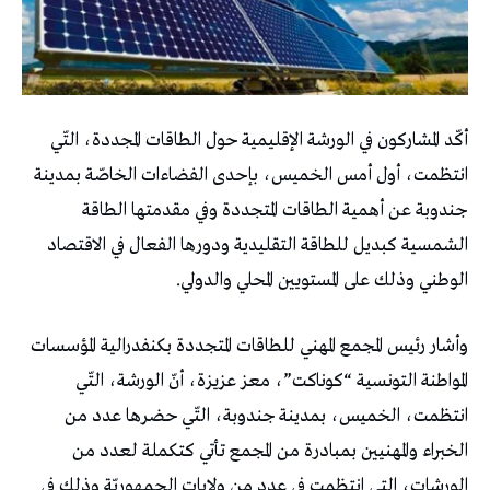
أكّد المشاركون في الورشة الإقليمية حول الطاقات المجددة، التّي
انتظمت، أول أمس الخميس، بإحدى الفضاءات الخاصّة بمدينة
جندوبة عن أهمية الطاقات المتجددة وفي مقدمتها الطاقة
الشمسية كبديل للطاقة التقليدية ودورها الفعال في الاقتصاد
الوطني وذلك على المستويين المحلي والدولي.
وأشار رئيس المجمع المهني للطاقات المتجددة بكنفدرالية المؤسسات
المواطنة التونسية “كوناكت”، معز عزيزة، أنّ الورشة، التّي
انتظمت، الخميس، بمدينة جندوبة، التّي حضرها عدد من
الخبراء والمهنيين بمبادرة من المجمع تأتي كتكملة لعدد من
الورشات، التي انتظمت في عدد من ولايات الجمهوريّة وذلك في