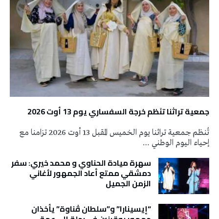
جمعية تراثنا تنَظم خرجة السفساري يوم 13 أوت 2026
تُنظم جمعية تراثنا يوم الخميس المقبل 13 أوت 2026 تزامنا مع
إحياء اليوم الوطني …
سهرة ميادة الحناوي و محمد خيري: سفر
دمشقي ممتع أعاد الجمهور لأغاني
الزمن الجميل
“إيسينارا” و”سلطان ڤناوة” يأخذان