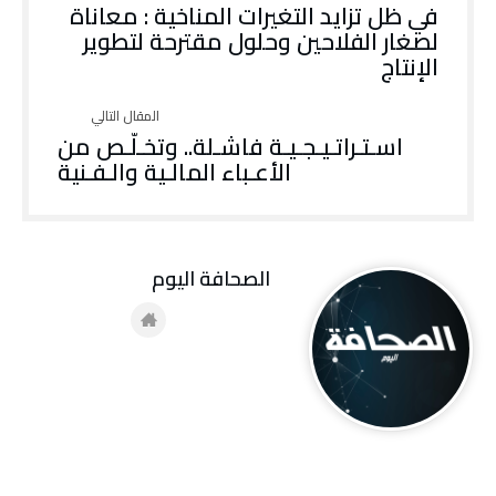
في ظل تزايد التغيرات المناخية : معاناة
لصغار الفلاحين وحلول مقترحة لتطوير
الإنتاج
اسـتـراتـيـجـيـة فاشـلة.. وتخـلّـص من
الأعـباء المالـية والـفـنية
‭ ‬الصحافة‭ ‬اليوم