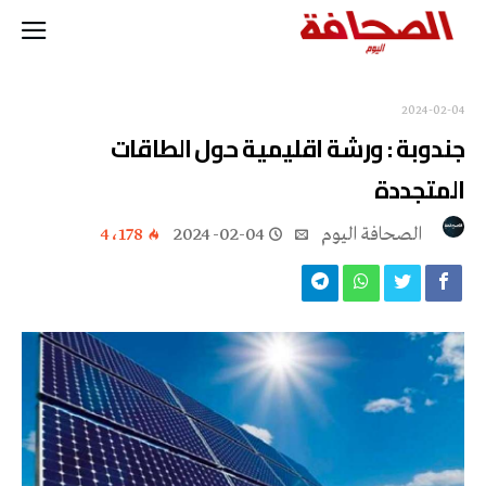
2024-02-04
جندوبة : ورشة اقليمية حول الطاقات
المتجددة
‭ ‬الصحافة‭ ‬اليوم
2024-02-04
4٬178