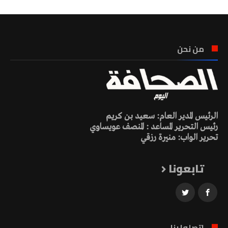
من نحن
الرئيس المدير العام: سعيد بن كريم
رئيس التحرير المساعد : المنصف عويساوي
تحرير الواب: منيرة رزقي
تابعونا
اتصلوا بنا