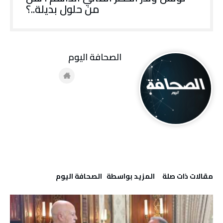
من حلول بديلة..؟
‭ ‬الصحافة‭ ‬اليوم
‫مقالات ذات صلة‬
‫‫المزيد بواسطة‬ ‬ ‭ ‬الصحافة‭ ‬اليوم