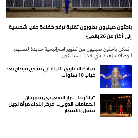
باحثون صينيون يطورون تقنية ترفع كفاءة خلايا شمسية
إلى أكثر من 26 بالمئ
تمكن باحثون صينيون من تطوير استراتيجية جديدة لتصنيع
الوصلات المعدنية في خلايا السيليكون …
ميادة الحناوي الليلة في مسرح قرطاج بعد
غياب 10 سنوات
“جاكرندا” لنزار السعيدي بمهرجان
الحمامات الدولي… مركز النداء مرآة لجيل
مثقل بالانتظار
تونس الطقس