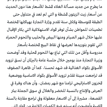
ما يطرح من جديد مسألة الغلاء المشط للأسعار هذا دون الحديث
عن أسعار زيت الزيتون المشطة و التي لم تعد في متناول حتى
الطبقة المتوسطة وككل سنة تقدم وزارة التجارة بهياكلها المختصة
تطمينات للمواطن بشأن توفر المواد الاستهلاكية التي يكثر الإقبال
عليها خلال شهر الصيام ومنها البيض والحليب واللحوم الحمراء
التي تقوم بتوريدها لعرضها في نقاط البيع المختصة بأسعار
مدروسة وأقل من تلك التي تباع بها اللحوم المحلية وقد أوضحت
وزيرة التجارة منذ يومين خلال جلسة عامة بالبرلمان أن نسق تزويد
الأسواق بالمواد الغذائية قد شهد تحسنا، كما أن ظاهرة الصفوف
قد تراجعت مبينة تقدّم تزويد الأسواق بالمواد الاساسية ووضعية
المخزون الاستراتيجي تزامنا مع شهر رمضان، وأن هناك وفرة في
العرض والإنتاج بالنسبة للخضر والغلال في سوق الجملة ببئر
القصعة، مشيرة إلى أن الاسعار معقولة وفي تراجع مقارنة بالسنة
الماضية وأوضحت أنه سيتم ضخ الكميات اللازمة من المواد التي