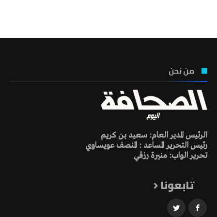
تونس الطقس
من نحن
الرئيس المدير العام: سعيد بن كريم
رئيس التحرير المساعد : المنصف عويساوي
تحرير الواب: منيرة رزقي
تابعونا