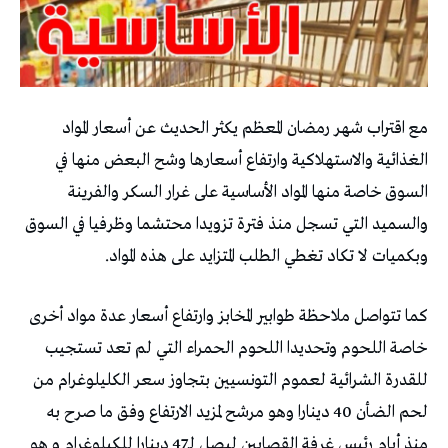
مع اقتراب شهر رمضان المعظم يكثر الحديث عن أسعار المواد
الغذائية والاستهلاكية وارتفاع أسعارها وشح البعض منها في
السوق خاصة منها المواد الأساسية على غرار السكر والفرينة
والسميد التي تسجل منذ فترة تزويدا محتشما وظرفيا في السوق
وبكميات لا تكاد تغطي الطلب المتزايد على هذه المواد.
كما تتواصل ملاحظة طوابير المخابز وارتفاع أسعار عدة مواد أخرى
خاصة اللحوم وتحديدا اللحوم الحمراء التي لم تعد تستجيب
للقدرة الشرائية لعموم التونسيين بتجاوز سعر الكليلوغرام من
لحم الضأن 40 دينارا وهو مرشح لمزيد الارتفاع وفق ما صرح به
منذ أيام رئيس غرفة القصابين ليصل لـ47 دينارا للكيلوغرام و هو