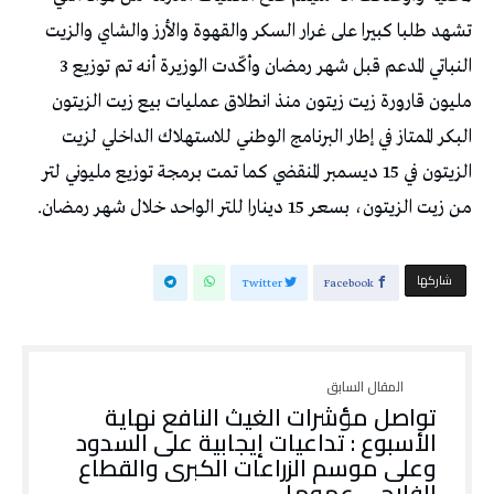
تشهد طلبا كبيرا على غرار السكر والقهوة والأرز والشاي والزيت
النباتي المدعم قبل شهر رمضان وأكّدت الوزيرة أنه تم توزيع 3
مليون قارورة زيت زيتون منذ انطلاق عمليات بيع زيت الزيتون
البكر الممتاز في إطار البرنامج الوطني للاستهلاك الداخلي لزيت
الزيتون في 15 ديسمبر المنقضي كما تمت برمجة توزيع مليوني لتر
من زيت الزيتون، بسعر 15 دينارا للتر الواحد خلال شهر رمضان.
‫‫ شاركها‬
Twitter
Facebook
تواصل مؤشرات الغيث النافع نهاية
الأسبوع : تداعيات إيجابية على السدود
وعلى موسم الزراعات الكبرى والقطاع
الفلاحي عموما