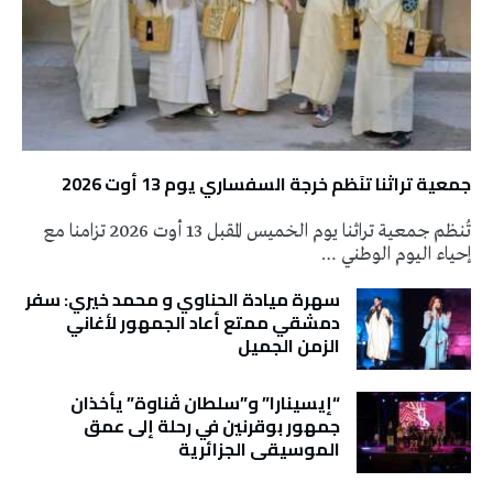
جمعية تراثنا تنَظم خرجة السفساري يوم 13 أوت 2026
تُنظم جمعية تراثنا يوم الخميس المقبل 13 أوت 2026 تزامنا مع
إحياء اليوم الوطني …
سهرة ميادة الحناوي و محمد خيري: سفر
دمشقي ممتع أعاد الجمهور لأغاني
الزمن الجميل
“إيسينارا” و”سلطان ڤناوة” يأخذان
جمهور بوقرنين في رحلة إلى عمق
الموسيقى الجزائرية