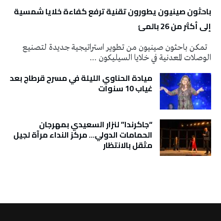
باحثون صينيون يطورون تقنية ترفع كفاءة خلايا شمسية
إلى أكثر من 26 بالمئ
تمكن باحثون صينيون من تطوير استراتيجية جديدة لتصنيع
الوصلات المعدنية في خلايا السيليكون …
ميادة الحناوي الليلة في مسرح قرطاج بعد
غياب 10 سنوات
“جاكرندا” لنزار السعيدي بمهرجان
الحمامات الدولي… مركز النداء مرآة لجيل
مثقل بالانتظار
تونس الطقس