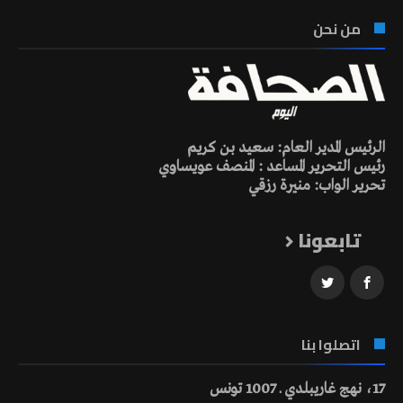
من نحن
الرئيس المدير العام: سعيد بن كريم
رئيس التحرير المساعد : المنصف عويساوي
تحرير الواب: منيرة رزقي
تابعونا
اتصلوا بنا
17، نهج غاريبلدي ـ 1007 تونس