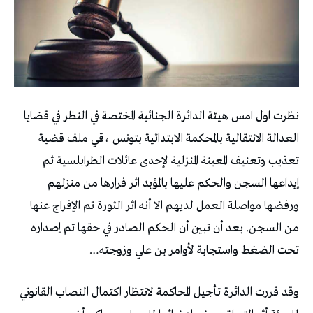
نظرت اول امس هيئة الدائرة الجنائية المختصة في النظر في قضايا
العدالة الانتقالية بالمحكمة الابتدائية بتونس ،قي ملف قضية
تعذيب وتعنيف المعينة المنزلية لإحدى عائلات الطرابلسية ثم
إيداعها السجن والحكم عليها بالمؤبد اثر فرارها من منزلهم
ورفضها مواصلة العمل لديهم الا أنه اثر الثورة تم الإفراج عنها
من السجن. بعد أن تبين أن الحكم الصادر في حقها تم إصداره
تحت الضغط واستجابة لأوامر بن علي وزوجته…
وقد قررت الدائرة تأجيل المحاكمة لانتظار اكتمال النصاب القانوني