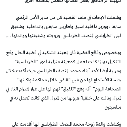
للهيئة أثر التحاق بعض اعضائها للعمل بمحاكم أخرى.
وشملت الابحاث في ملف القضية كل من مدير الأمن الرئاسي
سابقا ،ووزير داخلية اسبق واطاريين سابقين بالداخلية
وشقيق
ليلى الطرابلسي المنصف الطرابلسي
وزوجته وشقيقتها ووالدتها ….
وبخصوص وقائع القضية فان المعينة الشاكية في قضية الحال وقع
التنكيل بها لما كانت تعمل كمعينة منزلية لدى “الطرابلسية”
ومربية أيضا لأحد أبناء محمد المنصف الطرابلسي حيث أكدت خلال
جلسة الأستماع لها من قبل القاضي خلال محاكمة واكبتها“
الصحافة اليوم”
أنه وقع “تلفيق” تهم لها على غرار إضرام النار في
المنزل وذلك على خلفية هروبها من المنزل الذي كانت تعمل به في
مناسبتين
وكشفت والدة زوجة محمد المنصف الطرابلسي انها أقدمت على