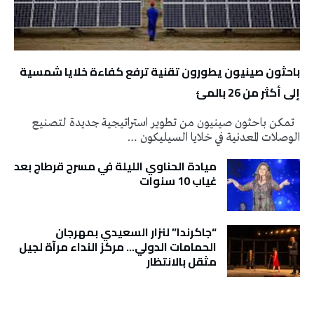
باحثون صينيون يطورون تقنية ترفع كفاءة خلايا شمسية
إلى أكثر من 26 بالمئ
تمكن باحثون صينيون من تطوير استراتيجية جديدة لتصنيع
الوصلات المعدنية في خلايا السيليكون …
ميادة الحناوي الليلة في مسرح قرطاج بعد
غياب 10 سنوات
“جاكرندا” لنزار السعيدي بمهرجان
الحمامات الدولي… مركز النداء مرآة لجيل
مثقل بالانتظار
تونس الطقس