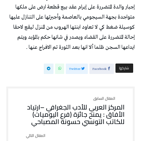
إجبار والدة المتضررة على إبرام عقد بيع قطعة ارض على ملكها
متواجدة بجهة السيجومي بالعاصمة وأجبرتها على التنازل عليها
كوسيلة ضغط كي لا تعاود ابنتها الهروب من المنزل ليقع لاحقا
إحالة المتضررة على القضاء ويصدر في شانها حكم بالمؤبد ويتم
ايداعها السجن ظلما ألا انها بعد الثورة تم الافراج عنها .
‫‫ شاركها‬
Twitter
Facebook
المركز العربي للأدب الجغرافي –ارتياد
الأفاق : يمنح جائزة (فرع اليوميات)
للكاتب التونسي حسونة المصباحي