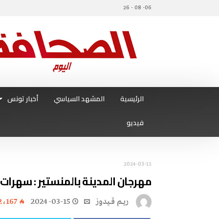
06- 08 - 26
الرئيسية
المشهد السياسي
أخبار تونس
فيديو
2024-03-15
مهرجان المدينة بالمنستير : سهرات
ريــم قــيدوز
2024-03-15
2٬167