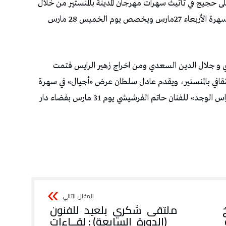
تشارك الفنانة ليلى حجيج في تأثيث سهرات مهرجان المدينة بالمنستير من خلال
عرضها « بيت القصيد» بالمركب الثقافي بالمنستير في سهرة الأربعاء 27مارس ويخصص يوم الخميس 28 مارس
ردي و جلال الدين السعدي ومن اخراج زهير الرايس فتمت
 بفضاء المركب الثقافي بالمنستير، ويقدم عادل سلطان عرض «أجيال» في سهرة
السبت 30 مارس وتختتم هذه الدورة بعرض «أجراس الوجد» للفنان حاتم الفرشيشي يوم 31 مارس بفضاء دار
ملتقى شكري بلعيد للفنون
(الدورة السابعة) : لقــاءات