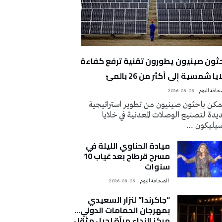
حثون صينيون يطورون تقنية ترفع كفاءة
يا شمسية إلى أكثر من 26 بالمئ
2026-08-06
كن باحثون صينيون من تطوير استراتيجية
دة لتصنيع الوصلات المعدنية في خلايا
سيليكون …
ميادة الحناوي الليلة في
مسرح قرطاج بعد غياب 10
سنوات
‭ ‬الصحافة‭ ‬اليوم
2026-08-06
“جاكرندا” لنزار السعيدي
بمهرجان الحمامات الدولي…
مركز النداء مرآة لجيل مثقل