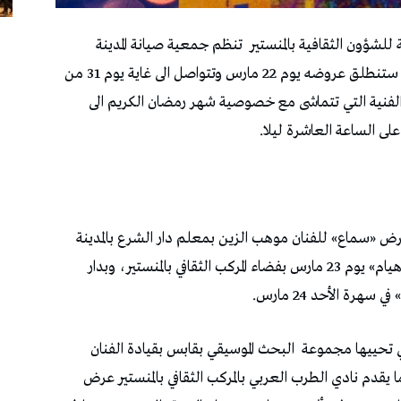
 للشؤون الثقافية بالمنستير
تنظم جمعية صيانة المدينة
بالمنستير دورة جديدة لمهرجان المدينة بالمنستير الذي ستنطلق عروضه يوم 22 مارس وتتواصل الى غاية يوم 31 من
نية التي تتماشى مع خصوصية شهر رمضان الكريم الى
الساعة العاشرة ليلا.
ض «سماع» للفنان موهب الزين بمعلم دار الشرع بالمدينة
العتيقة في حين يقدم الشيخ أحمد جلمام عرض «هيام» يوم 23 مارس بفضاء المركب الثقافي بالمنستير، وبدار
ة الأحد 24 مارس.
البحث الموسيقي بقابس بقيادة الفنان
قدم نادي الطرب العربي بالمركب الثقافي بالمنستير عرض