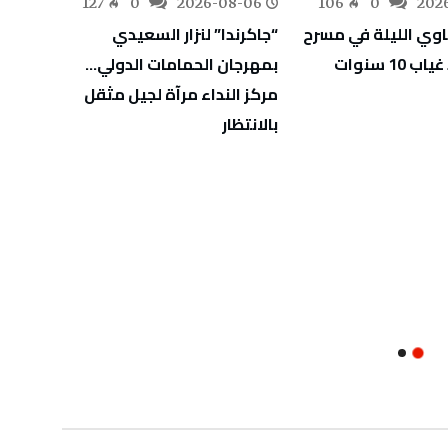
-06
127
0
2026-08-06
106
0
202
اوي الليلة في مسرح
“جاكرندا” لنزار السعيدي
مهرجا
10 سنوات
بمهرجان الحمامات الدولي…
الفنان
مركز النداء مرآة لجيل مثقل
بالانتظار