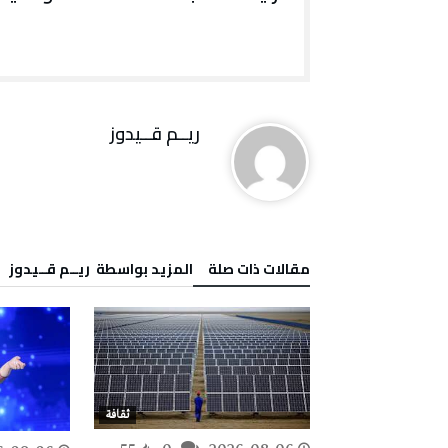
ريــم قــيدوز
‫مقالات ذات صلة‬
‫‫المزيد بواسطة‬ ‬ ريــم قــيدوز
ثقافة
ثقافة