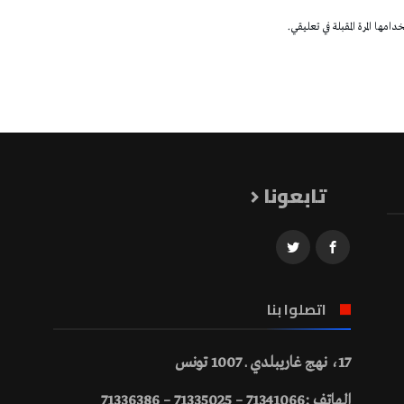
مها المرة المقبلة في تعليقي.
تابعونا
اتصلوا بنا
17، نهج غاريبلدي ـ 1007 تونس
الهاتف :71341066 – 71335025 – 71336386