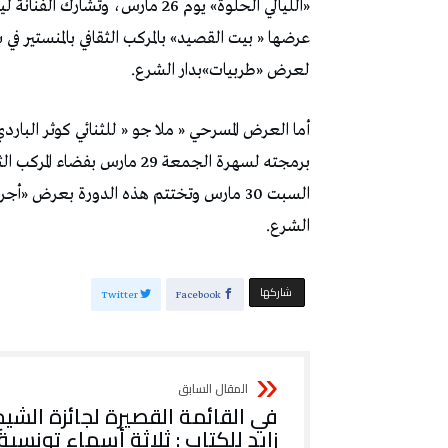
«الليالي الحلوة» يوم 26 مارس، و
لعرض «طربيات»بدار الشرع.
أما العرض المسرحي « ملا جو « للثنائي كوثر البا
برمجته لسهرة الجمعة 29 مارس
الشرع.
‫‫ شاركها‬
Twitter
Facebook
في القائمة القصيرة لجائزة الشيخ
زايد للكتاب : ثلاثة أسماء تونسية