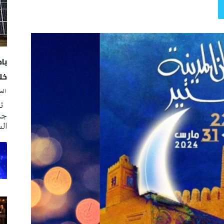
با
خلا
‭ ‬الصحافة‭ ‬اليوم
تم
جدي
ال