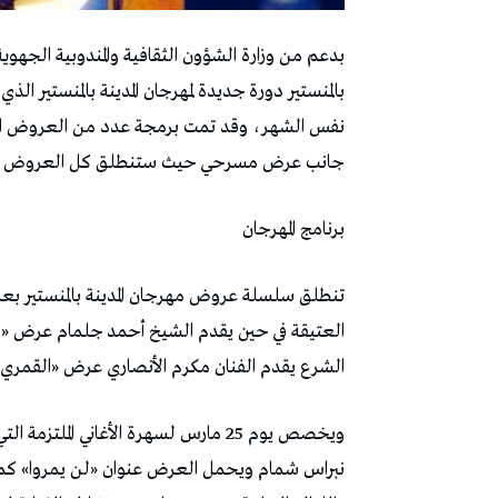
بدعم من وزارة الشؤون الثقافية والمندوبية الجهوية
نفس الشهر، وقد تمت برمجة عدد من العروض الف
جانب عرض مسرحي حيث ستنطلق كل العروض على 
برنامج المهرجان
تنطلق سلسلة عروض مهرجان المدينة بالمنستير بعر
الشرع يقدم الفنان مكرم الأنصاري عرض «القمري» في سهر
ويخصص يوم 25 مارس لسهرة الأغاني الملتزمة التي تحييها مجموعة
نبراس شمام ويحمل العرض عنوان «لن يمروا» كما ي