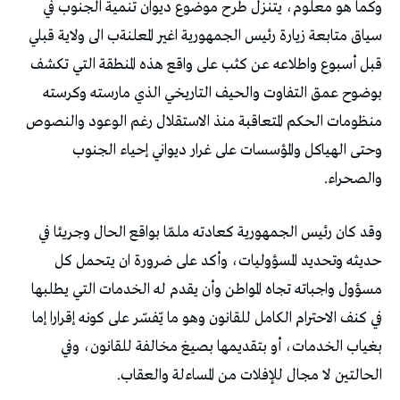
‬والصحراء‭.‬
‬الحالتين‭ ‬لا‭ ‬مجال‭ ‬للإفلات‭ ‬من‭ ‬المساءلة‭ ‬والعقاب‭. ‬