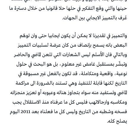
‬عُرف‭ ‬بالتمييز‭ ‬الايجابي‭ ‬بين‭ ‬الجهات‭. ‬
‬يصلح‭ ‬كله‭.‬