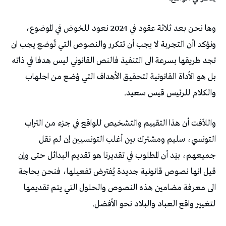
‬والكلام‭ ‬للرئيس‭ ‬قيس‭ ‬سعيد‭. ‬
‬لتغيير‭ ‬واقع‭ ‬العباد‭ ‬والبلاد‭ ‬نحو‭ ‬الأفضل‭. ‬