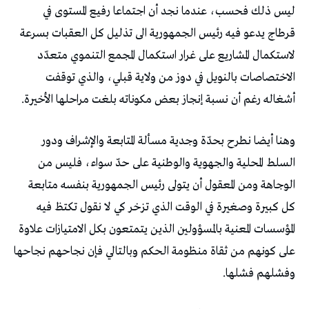
‬أشغاله‭ ‬رغم‭ ‬أن‭ ‬نسبة‭ ‬إنجاز‭ ‬بعض‭ ‬مكوناته‭ ‬بلغت‭ ‬مراحلها‭ ‬الأخيرة‭. ‬
‬وفشلهم‭ ‬فشلها‭. ‬