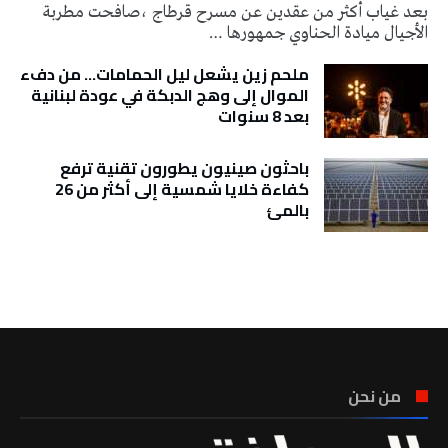
بعد غياب أكثر من عقدين عن مسرح قرطاج ،صافحت مطربة
الأجيال ميادة الحناوي جمهورها …
ملحم زين يشعل ليل الحمامات… من دفء
الموال إلى وهج الدبكة في عودة لبنانية
بعد 8 سنوات
باحثون صينيون يطورون تقنية ترفع
كفاءة خلايا شمسية إلى أكثر من 26
بالمئ
تونس الطقس
من نحن