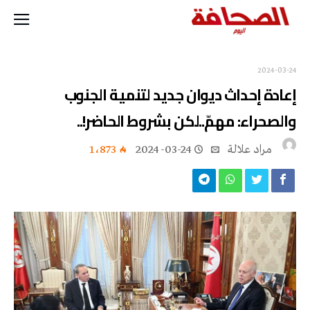
2024-03-24
‬والصحراء: مهمّ‭..‬لكن‭ ‬بشروط‭ ‬الحاضر‭..!‬
مراد علالة
2024-03-24
1٬873