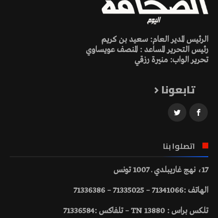
الرئيس المدير العام: سعيد بن كريم
رئيس التحرير المساعد : المنصف عويساوي
تحرير الواب: منيرة رزقي
تابعونا
اتصلوا بنا
17، نهج غاريبلدي ـ 1007 تونس
الهاتف :71341066 – 71335025 – 71336386
تلكس براس : 13880 TN – تلفاكس :71336584