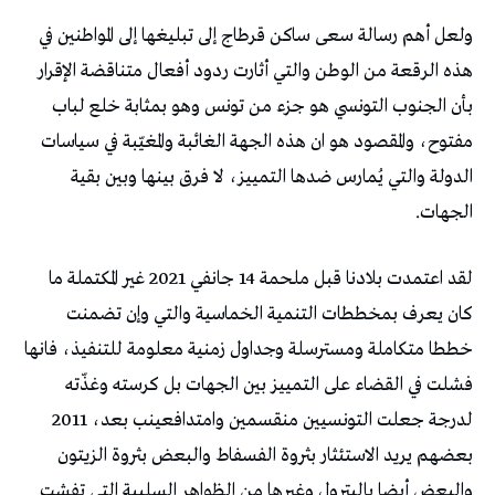
‬الجهات‭. ‬
‬لدرجة‭ ‬جعلت‭ ‬التونسيين‭ ‬منقسمين‭ ‬وامتدافعينب‭ ‬بعد‭ ‬2011‭ ‬،‭