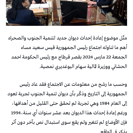
‬الحشاني‭ ‬ووزيرة‭ ‬المالية‭ ‬سهام‭ ‬البوغديري‭ ‬نمصية‭. ‬
‬ورغم‭ ‬إعادة‭ ‬إحداث‭ ‬هذا‭ ‬الديوان‭ ‬بعد‭ ‬عشر‭ ‬سنوات‭ ‬أي‭ ‬سنة‭ ‬1994،‭
‬يذكر‭ ‬في‭ ‬الواقع‭. ‬