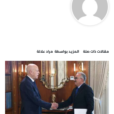
‫مقالات ذات صلة‬
‫‫المزيد بواسطة‬ ‬ مراد علالة