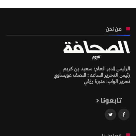
من نحن
الرئيس المدير العام: سعيد بن كريم
رئيس التحرير المساعد : المنصف عويساوي
تحرير الواب: منيرة رزقي
تابعونا
اتصلوا بنا