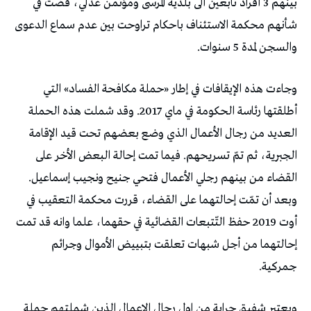
بينهم 3 أفراد تابعين الى بلدية المرسى ومؤتمن عدلي، قضت في
شأنهم محكمة الاستئناف باحكام تراوحت بين عدم سماع الدعوى
والسجن لمدة 5 سنوات.
وجاءت هذه الإيقافات في إطار «حملة مكافحة الفساد» التي
أطلقتها رئاسة الحكومة في ماي 2017. وقد شملت هذه الحملة
العديد من رجال الأعمال الذي وضع بعضهم تحت قيد الإقامة
الجبرية، ثم تمّ تسريحهم. فيما تمت إحالة البعض الأخر على
القضاء من بينهم رجلي الأعمال فتحي جنيح ونجيب إسماعيل.
وبعد أن تمّت إحالتهما على القضاء، قررت محكمة التعقيب في
أوت 2019 حفظ التّتبعات القضائية في حقهما، علما وانه قد تمت
إحالتهما من أجل شبهات تعلقت بتبييض الأموال وجرائم
جمركية.
ويعتبر شفيق جراية من اول رجال الاعمال الذين شملتهم حملة