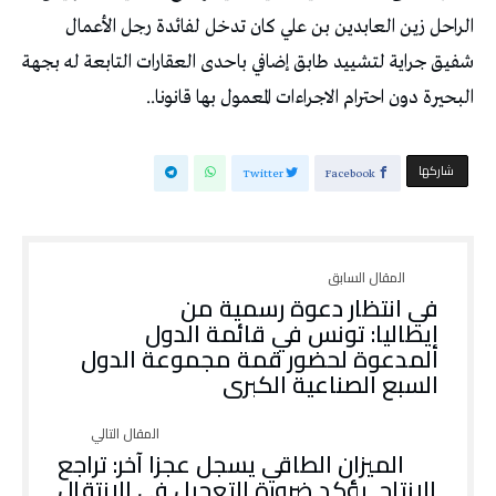
الراحل زين العابدين بن علي كان تدخل لفائدة رجل الأعمال
شفيق جراية لتشييد طابق إضافي باحدى العقارات التابعة له بجهة
البحيرة دون احترام الاجراءات المعمول بها قانونا..
‫‫ شاركها‬
Twitter
Facebook
في انتظار دعوة رسمية من
إيطاليا: تونس في قائمة الدول
المدعوة لحضور قمة مجموعة الدول
السبع الصناعية الكبرى
الميزان الطاقي يسجل عجزا آخر: تراجع
الانتاج يؤكد ضرورة التعجيل في الانتقال