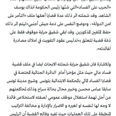
«الحرب على الفساد»التي شنّها رئيس الحكومة انذاك يوسف
الشاهد. وقد شملته اثر ذلك عدة قضايا أهمّها ملف «التآمر على
امن الدولة»، و«وضع النفس على ذمة جيش أجنبي»ليتم اثر ذلك
حفظ الملفين المذكورين. وقد ابقي شفيق جراية موقوف فقط على
ذمّة قضية تتعلق بـ«تدليس عقود التفويت في املاك مصادرة
لفائدته».
وللاشارة فان شفيق جراية شملته الابحاث ايضا في ملف قضية
فساد مالي حيث مثل مؤخرا أمام
الدائرة الجنائية المختصة في
قضايا الفساد المالي بالمحكمة الابتدائية بتونس
وشيخ مدينة تونس
سابقا عباس محسن وخبير محال بحالة سراح وذلك لمحاكمتهم
من أجل تهمة استغلال موظف عمومي لصفته لاستخلاص فائدة
لا وجه لها لنفسه او لغيره و الاضرار بالإدارة و مخالفة التراتيب
المنطبقة على تلك العمليات حيث تفيد وقائع القضية أن الرئيس