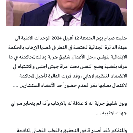
جلبت صباح يوم الجمعة 12 أفريل 2024 الوحدات الامنية الى
هيئة الدائرة الجنائية المختصة في النظر في قضايا الإرهاب بالمحكمة
الابتدائية بتونس،رجل الأعمال شفيق جراية وذلك لمحاكمته في ما
عرف بقضية وضع النفس تحت امراة جيش اجنبي والاشتباه في
الانضمام لتنظيم ارهابي،وقد قررت الدائرة تأجيل المحاكمة
لاكتمال نصابها نظرا لعدم حضور أحد الأعضاء المستشارين ….
وبين شفيق جراية انه لا علاقة له بالارهاب وأنه لم يتخابر مع اي
جهات اجنبية ….
وللتذكير فقد أصدر قاضي التحقيق بالقطب القضائي لمكافحة