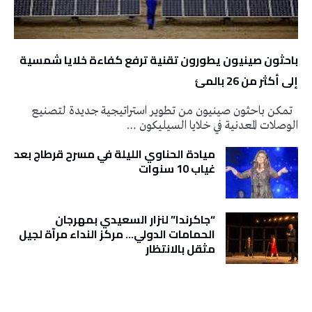
باحثون صينيون يطورون تقنية ترفع كفاءة خلايا شمسية
إلى أكثر من 26 بالمئ
تمكن باحثون صينيون من تطوير استراتيجية جديدة لتصنيع
الوصلات المعدنية في خلايا السيليكون …
ميادة الحناوي الليلة في مسرح قرطاج بعد
غياب 10 سنوات
“جاكرندا” لنزار السعيدي بمهرجان
الحمامات الدولي… مركز النداء مرآة لجيل
مثقل بالانتظار
تونس الطقس