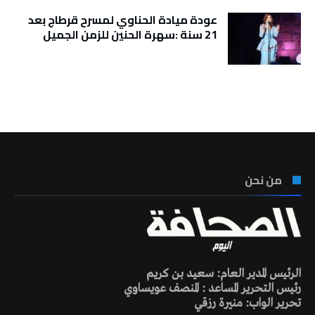
عودة ميادة الحناوي لمسرح قرطاج بعد
21 سنة :سهرة الحنين للزمن الجميل
تونس الطقس
من نحن
الرئيس المدير العام: سعيد بن كريم
رئيس التحرير المساعد : المنصف عويساوي
تحرير الواب: منيرة رزقي