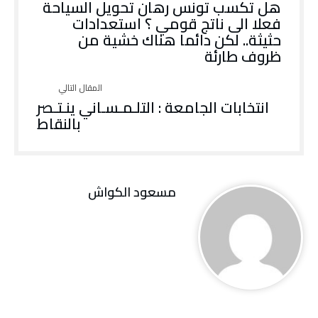
هل تكسب تونس رهان تحويل السياحة
فعلا الى ناتج قومي ؟ استعدادات
حثيثة.. لكن دائما هناك خشية من
ظروف طارئة
انتخابات الجامعة : التلـمـسـاني ينـتـصر
بالنقاط
مسعود الكواش