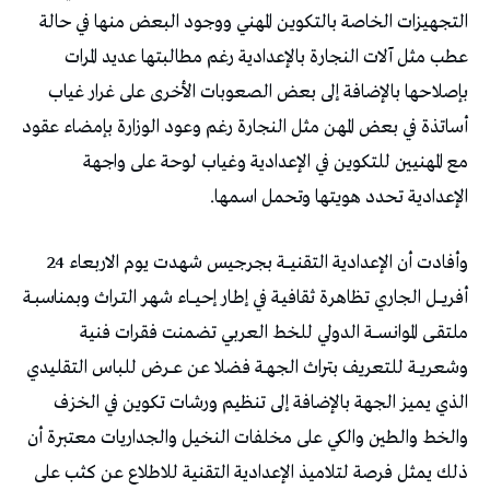
التجهيزات الخاصة بالتكوين المهني ووجود البعض منها في حالة
عطب مثل آلات النجارة بالإعدادية رغم مطالبتها عديد المرات
بإصلاحها بالإضافة إلى بعض الصعوبات الأخرى على غرار غياب
أساتذة في بعض المهن مثل النجارة رغم وعود الوزارة بإمضاء عقود
مع المهنيين للتكوين في الإعدادية وغياب لوحة على واجهة
الإعدادية تحدد هويتها وتحمل اسمها.
وأفادت أن الإعدادية التقنيــــة بجرجيس شهدت يوم الاربعاء 24
أفريــــل الجاري تظاهرة ثقافيـة في إطـار إحيــــاء شهر التـراث وبمناسبــة
ملتقــى الموانســــة الدولي للخط العربي تضمنت فقرات فنية
وشعريـــة للتعريف بتراث الجهــة فضلا عن عـــرض للباس التقليدي
الذي يميز الجهة بالإضافة إلى تنظيم ورشات تكوين في الخزف
والخط والطين والكي على مخلفات النخيل والجداريات معتبرة أن
ذلك يمثل فرصة لتلاميذ الإعدادية التقنية للاطلاع عن كثب على