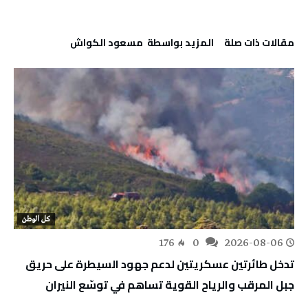
‫مقالات ذات صلة‬
‫‫المزيد بواسطة‬ ‬ مسعود الكواش
كل الوطن
176
0
2026-08-06
تدخل طائرتين عسكريتين لدعم جهود السيطرة على حريق
جبل المرقب والرياح القوية تساهم في توسّع النيران