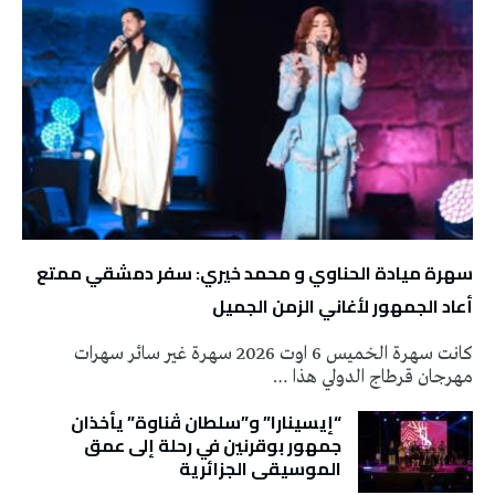
سهرة ميادة الحناوي و محمد خيري: سفر دمشقي ممتع
أعاد الجمهور لأغاني الزمن الجميل
كانت سهرة الخميس 6 اوت 2026 سهرة غير سائر سهرات
مهرجان قرطاج الدولي هذا …
“إيسينارا” و”سلطان ڤناوة” يأخذان
جمهور بوقرنين في رحلة إلى عمق
الموسيقى الجزائرية