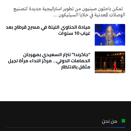
تمكن باحثون صينيون من تطوير استراتيجية جديدة لتصنيع
الوصلات المعدنية في خلايا السيليكون …
ميادة الحناوي الليلة في مسرح قرطاج بعد
غياب 10 سنوات
“جاكرندا” لنزار السعيدي بمهرجان
الحمامات الدولي… مركز النداء مرآة لجيل
مثقل بالانتظار
تونس الطقس
من نحن