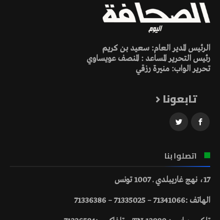
الرئيس المدير العام: سعيد بن كريم
رئيس التحرير المساعد : المنصف عويساوي
تحرير الواب: منيرة رزقي
تابعونا
اتصلوا بنا
17، نهج غاريبلدي ـ 1007 تونس
الهاتف :71341066 – 71335025 – 71336386