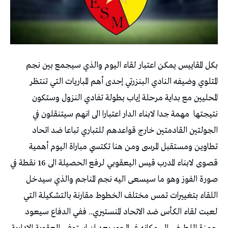
بكل المقاييس يمكن اعتبار لقاء اليوم والذي سيجمع بين نجم
المتلوي وضيفه النادي البنزرتي إحدى أهم المباريات التي تنتظر
المحليين مع بداية مرحلة إياب بطولة تفادي النزول وستكون
نتيجتها مهمة جدا لابناء الدار اعتبارا الى انهم سيتنقلون في
الجولتين القادمتين خارج قواعدهم للتباري تباعا ضد اتحاد
تطاوين ومستقبل المرسى ومن هنا تكتسي مباراة اليوم أهمية
قصوى لابناء المدرب قيس اليعقوبي لرفع الحصيلة الى 16 نقطة في
صورة الفوز وهو ما سيسعى اليه نجم المناجم والذي سيدخل
اللقاء بتغييرات تمس مختلف الخطوط مقارنة بالتشكيلة التي
لعبت لقاء الكأس ضد الاتحاد المنستيري.. ففي الدفاع سيعود