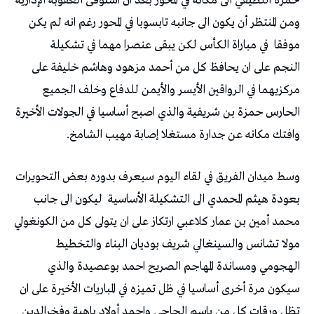
حمزة اللطيفي الى مكانه في المحور بعد ان استوفى العقوبة الإدارية
ومن المنتظر أن يكون الى جانبه تابسوبا في المحور رغم انه لم يكن
موفقا في مباراة الكأس لكن يبقى عنصرا مهما في تشكيلة
النجم على ان يحافظ كل من أحمد مزهود وهاشم خليفة على
مركزيهما في الرواقين الأيسر والأيمن للدفاع وخلف الجميع
الحارس حمزة بن شريفية والذي اصبح أساسيا في الجولات الأخيرة
وافتك مكانه عن جدارة مستغلا إصابة مهيب الشامخ.
وسط ميدان الفريق في لقاء اليوم سيعرف بدوره بعض التحويرات
بعودة هيثم المحمدي الى التشكيلة الأساسية ليكون الى جانب
محمد أمين بن عمار كلاعبي ارتكاز على ان يتولى كل من الكونغولي
مولا تشانس والسينغالي شريف بوديان البناء والتخطيط
الهجومي ومساندة المهاجم الصريح احمد بوعصيدة والذي
سيكون مرة أخرى أساسيا في ظل تميزه في المباريات الأخيرة على ان
تظل ورقات كل من باسم الحاجي واحمد أولاد باهية وفخرالدين