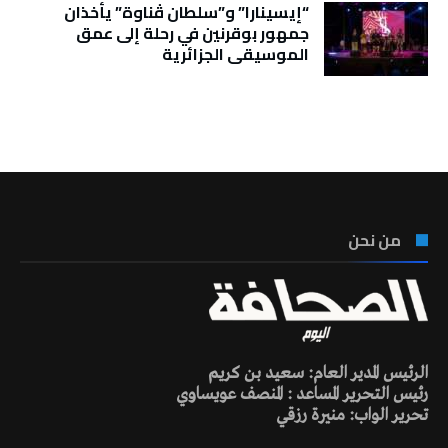
“إيسينارا” و”سلطان ڤناوة” يأخذان
جمهور بوقرنين في رحلة إلى عمق
الموسيقى الجزائرية
تونس الطقس
من نحن
الرئيس المدير العام: سعيد بن كريم
رئيس التحرير المساعد : المنصف عويساوي
تحرير الواب: منيرة رزقي