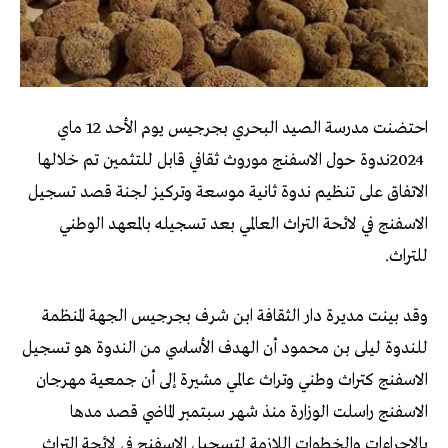
‬للتراث‭.‬