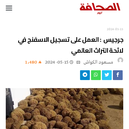
2024-05-15
‬لائحة‭ ‬التراث‭ ‬العالمي
مسعود الكواش
2024-05-15
1٬480