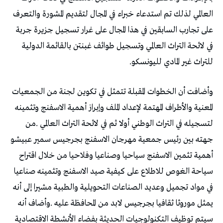
‬للتراث‭ ‬غير‭ ‬المادي‭ ‬لليونسكو‭.‬