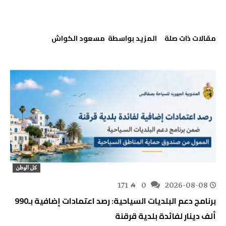
‫مقالات ذات صلة‬
‫‫المزيد بواسطة‬ ‬ مسعود الكواش
كل الوطن
171
0
2026-08-08
برنامج دعم البلديات السياحية: رصد اعتمادات إضافية بـ990
ألف دينار لفائدة بلدية قرقنة