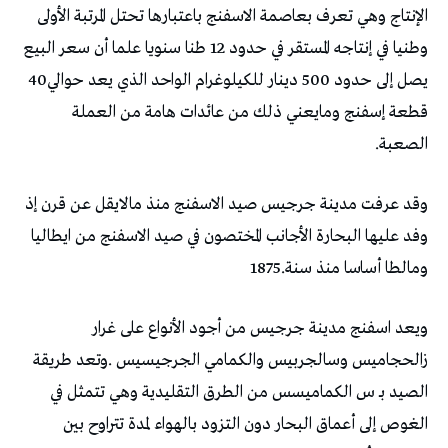
‬يصل‭ ‬إلى‭ ‬حدود‭ ‬500‭ ‬دينار‭ ‬للكيلوغرام‭ ‬الواحد‭ ‬الذي‭ ‬يعد‭ ‬حوالي‭ ‬40‭
‬الصعبة‭.‬
‬ومالطا‭ ‬أساسا‭ ‬منذ‭ ‬سنة‭ ‬1875‭.‬