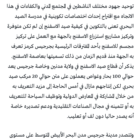
‬به‭ ‬الجهة‭ ‬منذ‭ ‬قديم‭ ‬الزمان‭ ‬من‭ ‬ذلك‭ ‬تسميتها‭ ‬بعاصمة‭ ‬الاسفنج‭.
‬أنه‭ ‬يصدر‭ ‬حاليا‭ ‬دون‭ ‬لف‭ ‬أو‭ ‬تعليب‭.‬