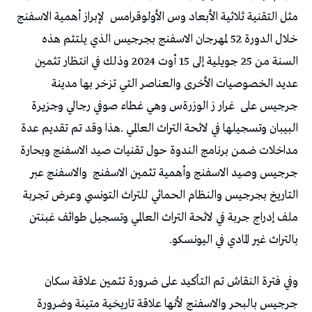
‬مثل‭ ‬التقنية‭ ‬ثلاثية‭ ‬الأبعاد‭ ‬وس‭ ‬الأولوقرامس‭
‬جرجيس‭ ‬على‭
‬جرجيس‭ ‬وصيد‭ ‬الاسفنج‭ ‬وأهمية‭ ‬تثمين‭ ‬الاسفنج‭
‬بالتراث‭ ‬غير‭ ‬المادي‭ ‬في‭ ‬اليونسكو‭.‬