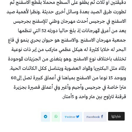
‬بالماء‭ ‬مثل‭ ‬البكتيريا‭ ‬والمواد‭ ‬العضوية‭ ‬ويتناسل‭ ‬ككل‭ ‬الكائنات‭ ‬الحية‭.
‬ويوجد‭ ‬15‭ ‬نوعا‭ ‬من‭ ‬الاسفنج‭ ‬بمياهنا‭ ‬في‭ ‬أعماق‭ ‬كبيرة‭ ‬تصل‭ ‬إلى‭ ‬60‭
‬قرقنة‭ ‬تتراوح‭ ‬بين‭ ‬متر‭ ‬واحد‭ ‬و5‭ ‬أمتار‭.‬
‫‫ شاركها‬
Twitter
Facebook