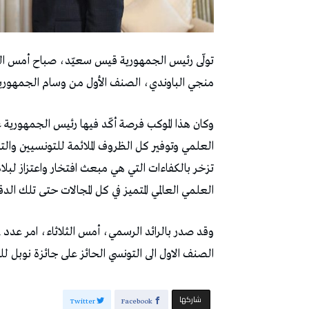
منجي الباوندي، الصنف الأول من وسام الجمهورية
وكان هذا الموكب فرصة أكّد فيها رئيس الجمهورية ع
العلمي وتوفير كل الظروف الملائمة للتونسيين والتو
تزخر بالكفاءات التي هي مبعث افتخار واعتزاز لبلاد
العلمي العالمي المتميز في كل المجالات حتى تلك الد
الصنف الاول الى التونسي الحائز على جائزة نوبل للكيمياء لسنة 2023
‫‫ شاركها‬
Twitter
Facebook