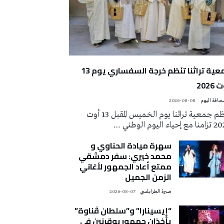
جمعية تراثنا تنَظم خرجة السفساري يوم 13
2026
2026-08-08
تُنظم جمعية تراثنا يوم الخميس المقبل 13 أوت
 إحياء اليوم الوطني …
سهرة ميادة الحناوي و
محمد خيري: سفر دمشقي
ممتع أعاد الجمهور لأغاني
الزمن الجميل
صبرة الطرابلسي
2026-08-07
“إيسينارا” و”سلطان ڤناوة”
يأخذان جمهور بوقرنين في