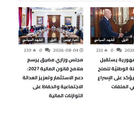
الاولى
المشهد السياسي
أخبار تونس
الاولى
المشهد السياسي
أخبار
-02
239
0
2026-08-04
211
0
202
مهورية يستقبل
مجلس وزاري مضيق يرسم
رئيس 
نة الوطنيّة للصلح
ملامح قانون المالية 2027:
غير مُ
يؤكد على الإسراع
دعم الاستثمار وتعزيز العدالة
في الملفات
الاجتماعية والحفاظ على
التوازنات المالية