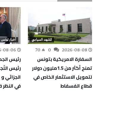
المشهد السياسي
المشهد السياسي
أخبار تونس
6-08-06
70
0
2026-08-08
175
0
قد اللواء الأول
السفارة الامريكية بتونس
رئيس الج
ية بقابس
تمنح أكثر من 1.5مليون دولار
رئيس اللّج
لتمويل الاستثمار الخاص في
الجزائي و 
قطاع الفسفاط
في النظر 