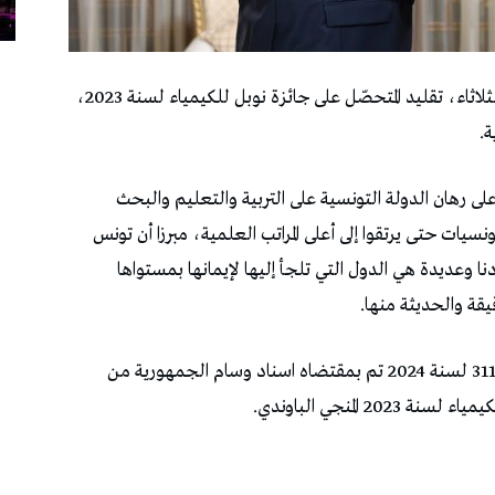
تولّى رئيس الجمهورية قيس سعيّد، صباح أمس الثلاثاء، تقليد المتحصّل على جائزة نوبل للكيمياء لسنة 2023،
.
لى رهان الدولة التونسية على التربية والتعليم والبحث
نسيات حتى يرتقوا إلى أعلى المراتب العلمية، مبرزا أن تونس
نا وعديدة هي الدول التي تلجأ إليها لإيمانها بمستواها
قيقة والحديثة منها.
وقد صدر بالرائد الرسمي، أمس الثلاثاء، امر عدد 311 لسنة 2024 تم بمقتضاه اسناد وسام الجمهورية من
 المنجي الباوندي.