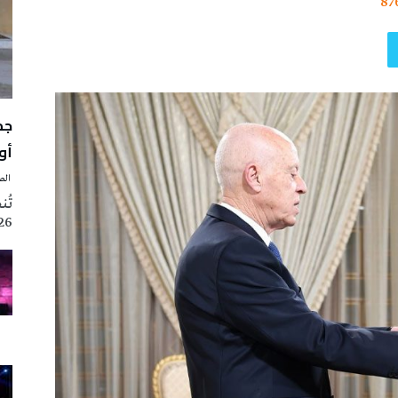
87
أوت 
‭ ‬الصحافة‭ ‬اليوم
2026 تزامنا مع