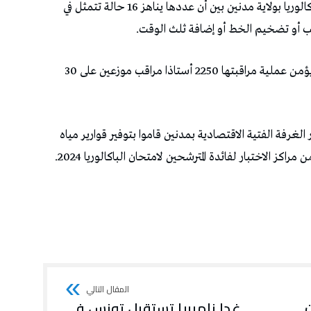
بخصوص الحالات الخاصة في الدورة الرئيسية للباكالوريا بولاية مدنين بين أن عددها يناهز 16 حالة تتمثل في
تب أو تضخيم الخط أو إضافة ثلث الوقت.
هذا وتتواصل الاختبارات بحوالي 360 قاعة امتحان يؤمن عملية مراقبتها 2250 أستاذا مراقب موزعين على 30
الغرفة الفتية الاقتصادية بمدنين قاموا بتوفير قوارير مياه
 الاختبار لفائدة المترشحين لامتحان الباكالوريا 2024.
غدا ناميبيا تستقبل تونس في