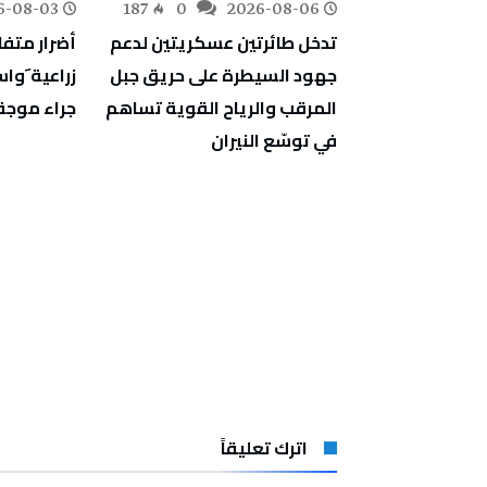
6-08-03
187
0
2026-08-06
163
0
ف أشغال
تدخل طائرتين عسكريتين لدعم
أضرار متف
دية والمبيت
جهود السيطرة على حريق جبل
زراعية َو
جة
المرقب والرياح القوية تساهم
جراء موجة 
في توسّع النيران
اترك تعليقاً