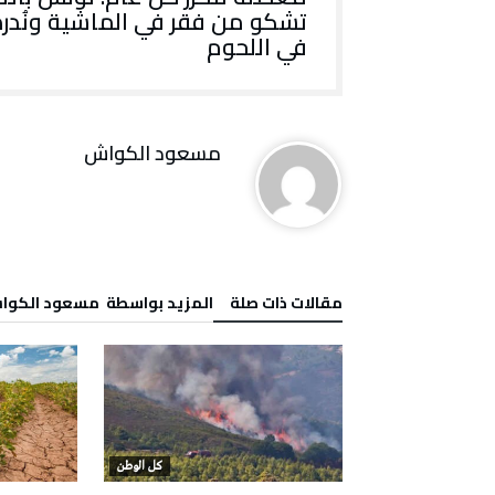
تشكو من فقر في الماشية ونُدر
في اللحوم
مسعود الكواش
‫مقالات ذات صلة‬
‫‫المزيد بواسطة‬ ‬ مسعود الكو
كل الوطن
كل الوطن