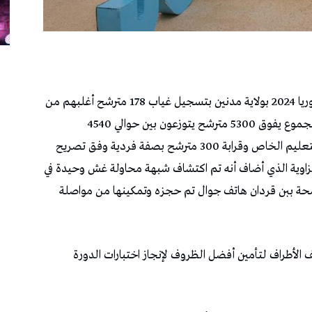
تميز اليوم الأول لاختبارات الدورة الرئيسية للباكالوريا 2024 بولاية مدنين بتسجيل غياب 178 مترشح أغلبهم من
المترشحين بصفة فردية ( 127 مترشح ) وذلك من مجموع يفوق 5300 مترشح يتوزعون بين حوالي 4540
مترشحامن التعليم العمومي و450 مترشحامن التعليم الخاص وقرابة 300 مترشح بصفة فردية وفق تصريح
لزاوية الذي أضاف أنه تم اكتشاف شبهة محاولة غش وحيدة في
ترشحة ببن قردان هاتف جوال تم حجزه وتمكينها من مواصلة
الأطراف لتأمين أفضل الظروف لإنجاز اختبارات الدورة