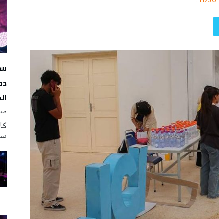
1٬096
سه
دم
ال
صبرة
سه