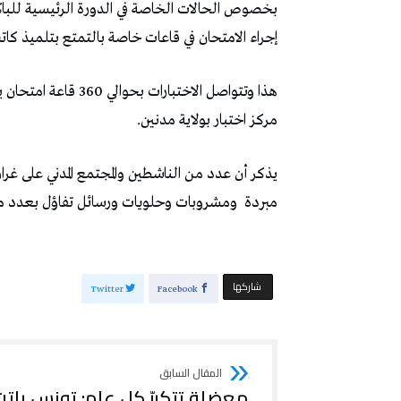
إجراء الامتحان في قاعات خاصة بالتمتع بتلميذ كا
مركز اختبار بولاية مدنين.
يذكر أن عدد من الناشطين والمجتمع المدني على غرار 
مبردة
ومشروبات وحلويات ورسائل تفاؤل بعدد من مراكز
‫‫ شاركها‬
Twitter
Facebook
معضلة تتكررّ كل عام: تونس باتت