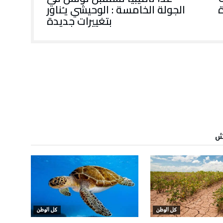
ة
الجولة الخامسة : الوحيشي يـُناور
بتغييرات جديدة
اش
كل الوطن
كل الوطن