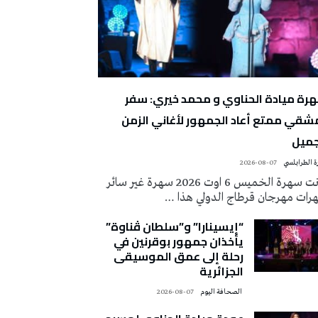
رة ميادة الحناوي و محمد خيري: سفر
شقي ممتع أعاد الجمهور لأغاني الزمن
جميل
 الطرابلسي
2026-08-07
كانت سهرة الخميس 6 اوت 2026 سهرة غير سائر
رات مهرجان قرطاج الدولي هذا …
“إيسينارا” و”سلطان ڤناوة”
يأخذان جمهور بوقرنين في
رحلة إلى عمق الموسيقى
الجزائرية
‭ ‬الصحافة‭ ‬اليوم
2026-08-07