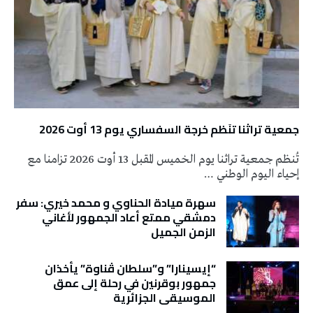
جمعية تراثنا تنَظم خرجة السفساري يوم 13 أوت 2026
تُنظم جمعية تراثنا يوم الخميس المقبل 13 أوت 2026 تزامنا مع
إحياء اليوم الوطني …
سهرة ميادة الحناوي و محمد خيري: سفر
دمشقي ممتع أعاد الجمهور لأغاني
الزمن الجميل
“إيسينارا” و”سلطان ڤناوة” يأخذان
جمهور بوقرنين في رحلة إلى عمق
الموسيقى الجزائرية