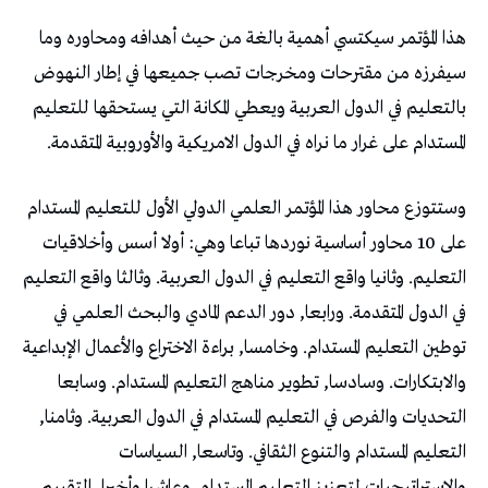
هذا المؤتمر سيكتسي أهمية بالغة من حيث أهدافه ومحاوره وما
سيفرزه من مقترحات ومخرجات تصب جميعها في إطار النهوض
بالتعليم في الدول العربية ويعطي المكانة التي يستحقها للتعليم
المستدام على غرار ما نراه في الدول الامريكية والأوروبية المتقدمة.
وستتوزع محاور هذا المؤتمر العلمي الدولي الأول للتعليم المستدام
على 10 محاور أساسية نوردها تباعا وهي: أولا أسس وأخلاقيات
التعليم. وثانيا واقع التعليم في الدول العربية. وثالثا واقع التعليم
في الدول المتقدمة. ورابعا, دور الدعم المادي والبحث العلمي في
توطين التعليم المستدام. وخامسا, براءة الاختراع والأعمال الإبداعية
والابتكارات. وسادسا, تطوير مناهج التعليم المستدام. وسابعا
التحديات والفرص في التعليم المستدام في الدول العربية. وثامنا,
التعليم المستدام والتنوع الثقافي. وتاسعا, السياسات
والاستراتيجيات لتعزيز التعليم المستدام. وعاشرا وأخيرا, التقييم