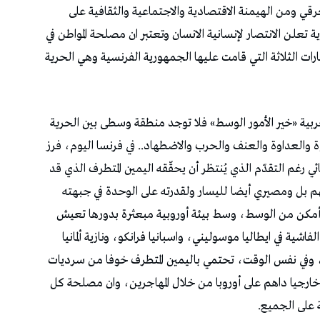
رقي ومن الهيمنة الاقتصادية والاجتماعية والثقافية على
 تعلن الانتصار لإنسانية الانسان وتعتبر ان مصلحة المواطن في
رات الثلاثة التي قامت عليها الجمهورية الفرنسية وهي الحرية
عربية «خير الأمور الوسط» فلا توجد منطقة وسطى بين الحرية
وّة والعداوة والعنف والحرب والاضطهاد.. في فرنسا اليوم، فرز
رغم التقدّم الذي يُنتظر أن يحقّقه اليمين المتطرف الذي قد
 بل ومصيري أيضا لليسار ولقدرته على الوحدة في جبهته
أمكن من الوسط، وسط بيئة أوروبية مبعثرة بدورها تعيش
ة في ايطاليا موسوليني، واسبانيا فرانكو، ونازية ألمانيا
ول، وفي نفس الوقت، تحتمي باليمين المتطرف خوفا من سرديات
ارجيا داهم على أوروبا من خلال المهاجرين، وان مصلحة كل
 على الجميع.