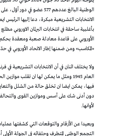
يتوجّه اليو
الوطنية البالغ عددهم 577 عضو 
الانتخابات التشريعية مبكرة، دعا إليها الرئيس اي
بأغلبية ساحقة في انتخابات البرلمان الاوروبي مطلع
الأوروبي على قاعدة معادلة صعبة ومعقدة بحكم تق
«المكاسب» ومن ضمنها إطار الاتحاد الأوروبي في حدّ 
ولا يختلف اثنان في أن الانتخابات التشريعية في فر
العام 1945 ومثل ما يمكن لها ان تقلب مواز
فيها، يمكن ايضا ان تخلق حالة من الشلل والتعايش
دون أدنى شك على أسس وموازين القوى والتحالفات
لأوانها.
وبعيدا عن الأرقام والتوقعات التي كشفتها عمليات
التجمع الوطني المتطرف وحلفائه في الجولة الأولى أ