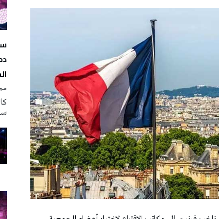
سه
دم
ال
صبرة
سه