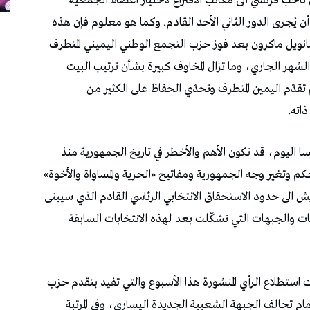
م الأحد 30 جوان 2024 حوالي 50 مليون ناخب فرنسي الى مكاتب الاقتراع لاختيار أعضاء الجمعية
في دور أوّل، على أن يُجرى الدور الثاني الأحد القادم. وكما هو معلوم فإن هذه
مانويل ماكرون بعد فوز حزب التجمع الوطني اليميني المتطرف
 الشهر الجاري، وما تزال المخاوف كبيرة بشأن ترتيب البيت
دّم اليمين المتطرف وتحدّي الحفاظ على الكثير من
ذاته.
نسا اليوم، قد تكون الأهم والأخطر في تاريخ الجمهورية منذ
ين الحكم وتغير وجه الجمهورية ومفاتيح «الحرية والمساواة والأخوة»
 الى حدود الاستحقاق الانتخابي الرئاسي القادم الذي سيبنى
 والجبهات التي تشكّلت بعد لهذه الانتخابات السابقة
 استطلاع الرأي المنشورة هذا الأسبوع والتي تفيد بتقدم حزب
مام تحالف الجبهة الشعبية الجديدة اليساري، وفي المرتبة