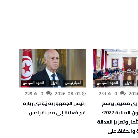
الاولى
المشهد السياسي
أخبار تونس
الاولى
المشهد السياسي
أخبار
-31
225
0
2026-08-02
234
0
202
ري مضيق يرسم
رئيس الجمهورية يُؤدي زيارة
رئيس 
ملامح قانون المالية 2027:
غير مُعلنة إلى مدينة رادس
يعزي ن
مار وتعزيز العدالة
ضحايا
 والحفاظ على