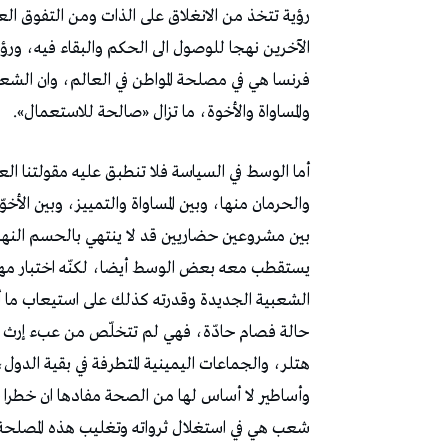
رؤية تتخذ من الانغلاق على الذات ومن التفوق الع
الآخرين نهجا للوصول الى الحكم والبقاء فيه، ورؤية
فرنسا هي في مصلحة المواطن في العالم، وان الشعا
والمساواة والأخوة، ما تزال «صالحة للاستعمال».
أما الوسط في السياسة فلا تنطبق عليه مقولتنا ال
والحرمان منها، وبين المساواة والتمييز، وبين الأخ
بين مشروعين حضاريين قد لا ينتهي بالحسم النهائي 
يستقطب معه بعض الوسط أيضا، لكنّه اختبار مهم
الشعبية الجديدة وقدرته كذلك على استيعاب ما 
حالة فصام حادّة، فهي لم تتخلّص من عبء إرث الفاشي
هتلر، والجماعات اليمينية المتطرفة في بقية الد
وأساطير لا أساس لها من الصحة مفادها ان خطرا خ
شعب هي في استغلال ثرواته وتغليب هذه المصلحة