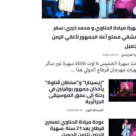
رة ميادة الحناوي و محمد خيري: سفر
شقي ممتع أعاد الجمهور لأغاني الزمن
جميل
 الطرابلسي
2026-08-07
كانت سهرة الخميس 6 اوت 2026 سهرة غير سائر
رات مهرجان قرطاج الدولي هذا …
“إيسينارا” و”سلطان ڤناوة”
يأخذان جمهور بوقرنين في
رحلة إلى عمق الموسيقى
الجزائرية
‭ ‬الصحافة‭ ‬اليوم
2026-08-07
عودة ميادة الحناوي لمسرح
قرطاج بعد 21 سنة :سهرة
الحنين للزمن الجميل