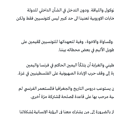
كول واللياقة ـ ودون التدخل في الشأن الداخلي للدولة
نتخابات الاوروبية تعنينا الى حد كبير ليس كتونسيين فقط ولكن
المساواة والاخوة، وفية لتعهداتها للتونسيين المقيمين على
لطويل الأليم في بعض محطاته بيننا.
ي والغرابة أن يتلكّأ اليمين الحاكم في فرنسا واليمين
عوة إلى وقف حرب الإبادة الصهيونية على الفلسطينيين في غزة.
ن يستوعب دروس التاريخ والجغرافيا فالمستعمر الفرنسي لم
ية مرحب بها على قاعدة المصلحة المشتركة مرّة أخرى.
ز بالضرورة إلى من يشترك معنا في الرؤية الإنسانية لمشكلاتنا