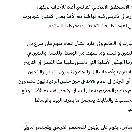
 الاستحقاق الانتخابي الفرنسي أعاد للأحزاب بريقها،
ا في تكريس قيم المواطنة مع الأخذ بعين الاعتبار التجاوزات
تي تعود لطبيعة الثقافة الديمقراطية السائدة.
ات في الحكم وفي إدارة الشأن العام تقوم على صراع بين
اليمين واليسار وما بينهما من الوسط. ولليسار واليمين في
ها الجذور الأصلية التي تأسس عليها هذا الفصل في التاريخ
ظون» وأصحاب المال والجاه والمتاجرون بالدين والمتيّمون
بالحكم المطلق في الجانب الأيمن للجمعية الوطنية أي البرلمان في العام 1789 في حين جلس الراديكاليون المنتصرون
ثم مبادئ الجمهورية على اليسار، وتحوّل تقسيم الأمر الواقع
جمعيات والنقابات ومجمل ما يعرف اليوم بالوسائط
ا.
لأساس، يقوم على رؤيتين للمجتمع الفرنسي والمجتمع الدولي،