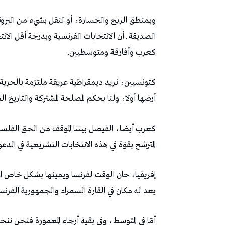
وبمنطق الربح والخسارة، أو لنقل بشيء من البروتو
الصديقة ـ أن الانتخابات الفرنسية وبدرجة أقل الا
كعرب وأفارقة ومتوسطيين.
كتونسيين، نريد ديمقراطية عريقة ملتزمة بالحرية و
أرضها أولا، ولنا بحكم المصلحة المشتركة والتاريخ ا
كعرب أيضا، الفيصل بيننا الموقف من الحق الفلسطين
المترشح بقوّة في هذه الانتخابات التشريعية في الد
إفريقيا، حان الوقت لفرنسا ويمينها بشكل خاص ا
يعد له مكان في القارة السمراء والجمهورية الفرنس
أمّا في المتوسط، وفي بقية أرجاء المعمورة فنحن ننحا