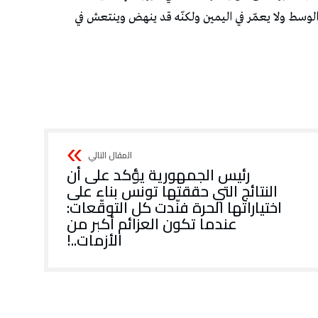
لوسط ولا يعمّر في اليمين ولكنّه قد ينهض وينتعش في
رئيس الجمهورية يؤكد على أن
النتائج التي حققتها تونس بناء على
اختياراتها الحرة فنّدت كل التوقّعات:
عندما تكون العزائم أكبر من
الأزمات..!