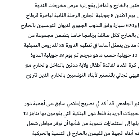
طنين بالخارج والداخل يقع إثره عرض مخرجات الندوة
واختتامها.هذا وقد استقبل الميناء التجاري بجرجيس يوم الاثنين 8 جويلية الجاري الرحلة الثانية لباخرة قرطاج
قادمة من ميناء مرسيليا وعلى متنها 2228 مسافرا و620 سيارة وفق المندوب الجهوي لديوان التونسيين بالخارج
يين بالخارج ككل صائفة برنامجا خاصا يتضمن مجموعة من
الأنشطة الموجهة للتونسيين بالخارج وأبنائهم بولاية مدنين يتمثل أساسا في تنظيم الدورة 29 للدروس الصيفية
في اللغة العربية لفائدة أبناء الجالية بداية من يوم 10 جويلية حسب ماهو مبرمج ثم يوم 18 جويلية الندوة
 كرة القدم لفائدة أطفال ولاية مدنين بالداخل والخارج مع
 المجاني بالمنستير لأبناء التونسيين بالخارج الذين تتراوح
نير الجامعي قد أكد في تصريح إعلامي سابق على أهمية دور
أبناء الجالية بولاية مدنين في التنمية إذ أفاد بأن التحويلات البريدية فقط دون البنكية التي يقومون بها تناهز 12
لها إلى استثمارات تنموية من شأنها أن توفر مواطن شغل
أبناء الجهة من المقيمين بالخارج في التنمية والحركية