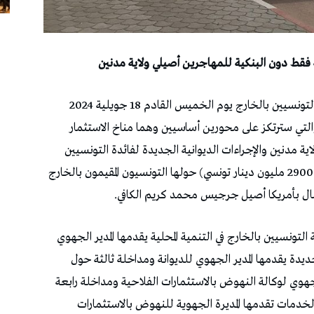
تحت شعار: « الهجرة رافد للتنمية » ينظم ديوان التونسيين بالخارج يوم الخميس القادم 18 جويلية 2024
والتي سترتكز على محورين أساسيين وهما مناخ الاستثمار
اية مدنين والإجراءات الديوانية الجديدة لفائدة التونسيين
(حوالي 2900 مليون دينار تونسي) حولها التونسيون المقيمون بالخارج
عمال بأمريكا أصيل جرجيس محمد كريم الكافي.
ونسيين بالخارج في التنمية المحلية يقدمها المدير الجهوي
جديدة يقدمها المدير الجهوي للديوانة ومداخلة ثالثة حول
ر الجهوي لوكالة النهوض بالاستثمارات الفلاحية ومداخلة رابعة
والخدمات تقدمها المديرة الجهوية للنهوض بالاستثمارات