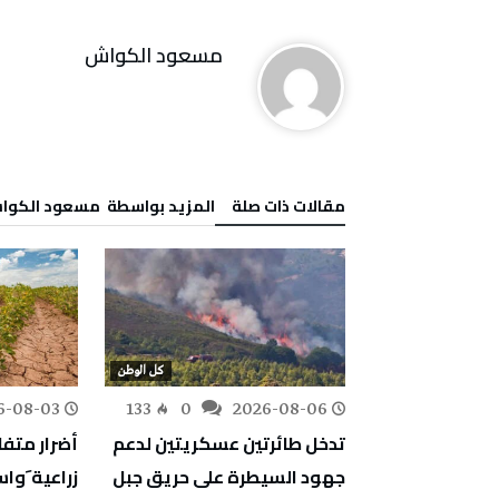
مسعود الكواش
‫مقالات ذات صلة‬
‫‫المزيد بواسطة‬ ‬ مسعود الكو
كل الوطن
كل الوطن
6-08-03
133
0
2026-08-06
153
0
ف أشغال
تدخل طائرتين عسكريتين لدعم
أضرار متف
دية والمبيت
جهود السيطرة على حريق جبل
زراعية َو