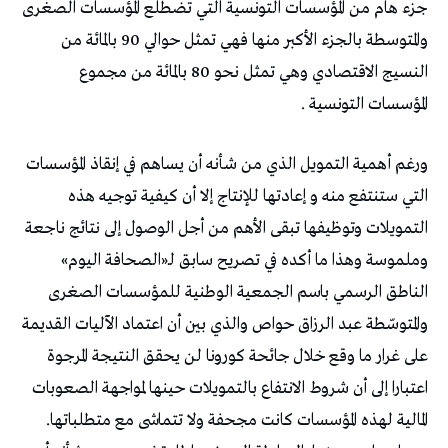
جزء هام من المؤسسات التونسية التي تضطلع المؤسسات الصغرى
والمتوسطة بالجزء الأكبر منها فهي تمثل حوالي 90 بالمائة من
النسيج الاقتصادي وهي تمثل نحو 80 بالمائة من مجموع
المؤسسات التونسية .
ورغم أهمية التمويل الذي من شأنه أن يساهم في إنقاذ المؤسسات
التي ستنتفع منه و إعادتها للإنتاج إلا أن كيفية توجيه هذه
التمويلات وتوظيفها تبقى الأهم من أجل الوصول إلى نتائج ناجعة
وملموسة وهذا ما أكده في تصريح سابق لـ«الصحافة اليوم»
الناطق الرسمي باسم الجمعية الوطنية للمؤسسات الصغرى
والمتوسّطة عبد الرزاق حواص والذي بين أن اعتماد الآليات القديمة
على غرار ما وقع خلال جائحة كورونا لن يحقق النتيجة المرجوة
اعتبارا إلى أن شروط الانتفاع بالتمويلات حينها لمواجهة الصعوبات
المالية لهذه المؤسسات كانت مجحفة ولا تتماشى مع متطلباتها.