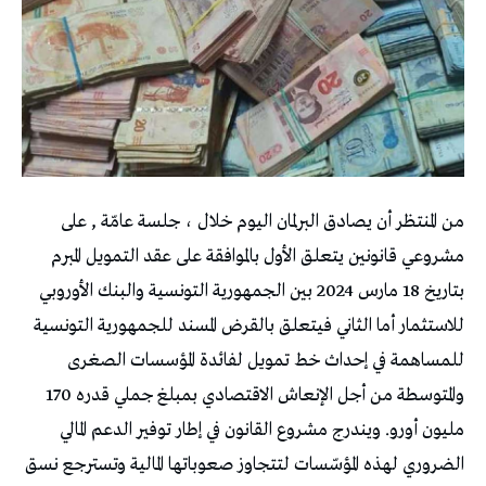
من المنتظر أن يصادق البرلمان اليوم خلال ، جلسة عامّة , على
مشروعي قانونين يتعلق الأول بالموافقة على عقد التمويل المبرم
بتاريخ 18 مارس 2024 بين الجمهورية التونسية والبنك الأوروبي
للاستثمار أما الثاني فيتعلق بالقرض المسند للجمهورية التونسية
للمساهمة في إحداث خط تمويل لفائدة المؤسسات الصغرى
والمتوسطة من أجل الإنعاش الاقتصادي بمبلغ جملي قدره 170
مليون أورو. ويندرج مشروع القانون في إطار توفير الدعم المالي
الضروري لهذه المؤسّسات لتتجاوز صعوباتها المالية وتسترجع نسق