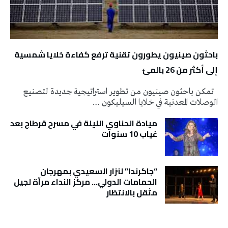
باحثون صينيون يطورون تقنية ترفع كفاءة خلايا شمسية
إلى أكثر من 26 بالمئ
تمكن باحثون صينيون من تطوير استراتيجية جديدة لتصنيع
الوصلات المعدنية في خلايا السيليكون …
ميادة الحناوي الليلة في مسرح قرطاج بعد
غياب 10 سنوات
“جاكرندا” لنزار السعيدي بمهرجان
الحمامات الدولي… مركز النداء مرآة لجيل
مثقل بالانتظار
تونس الطقس