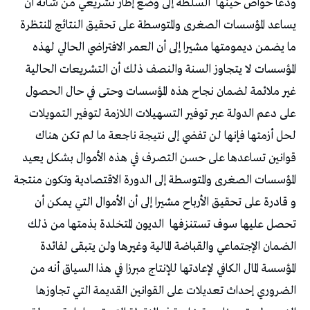
ودعا حواص حينها
السلطة إلى وضع إطار تشريعي من شأنه أن
يساعد المؤسسات الصغرى والمتوسطة على تحقيق النتائج المنتظرة
ما يضمن ديمومتها مشيرا إلى أن العمر الافتراضي الحالي لهذه
المؤسسات لا يتجاوز السنة والنصف ذلك أن التشريعات الحالية
غير ملائمة لضمان نجاح هذه المؤسسات وحتى في حال الحصول
على دعم الدولة عبر توفير التسهيلات اللازمة لتوفير التمويلات
لحل أزمتها فإنها لن تفضي إلى نتيجة ناجعة ما لم تكن هناك
قوانين تساعدها على حسن التصرف في هذه الأموال بشكل يعيد
المؤسسات الصغرى والمتوسطة إلى الدورة الاقتصادية وتكون منتجة
و قادرة على تحقيق الأرباح مشيرا إلى أن الأموال التي يمكن أن
تحصل عليها سوف تستنزفها
الديون المتخلدة بذمتها من ذلك
الضمان الإجتماعي والقباضة المالية وغيرها ولن يتبقى لفائدة
المؤسسة المال الكافي لإعادتها للإنتاج مبرزا في هذا السياق أنه من
الضروري إحداث تعديلات على القوانين القديمة التي تجاوزها