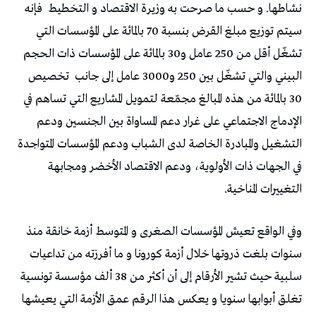
نشاطها. و حسب ما صرحت به وزيرة الاقتصاد و التخطيط
فإنه
سيتم توزيع مبلغ القرض بنسبة 70 بالمائة على المؤسسات التي
تشغّل أقل من 250 عامل و30 بالمائة على المؤسسات ذات الحجم
البيني والتي تشغّل بين 250 و3000 عامل إلى جانب
تخصيص
30 بالمائة من هذه المبالغ مجمّعة لتمويل المشاريع التي تساهم في
الإدماج الاجتماعي على غرار دعم المساواة بين الجنسين ودعم
التشغيل والمبادرة الخاصة لدى الشباب ودعم المؤسسات المتواجدة
في الجهات ذات الأولوية، ودعم الاقتصاد الأخضر ومجابهة
التغييرات المناخية.
وفي الواقع تعيش المؤسسات الصغرى و المتوسط أزمة خانقة منذ
سنوات بلغت ذروتها خلال أزمة كورونا و ما أفرزته من تداعيات
سلبية حيث تشير الأرقام إلى أن أكثر من 38 ألف مؤسسة تونسية
تغلق أبوابها سنويا و يعكس هذا الرقم عمق الأزمة التي يعيشها