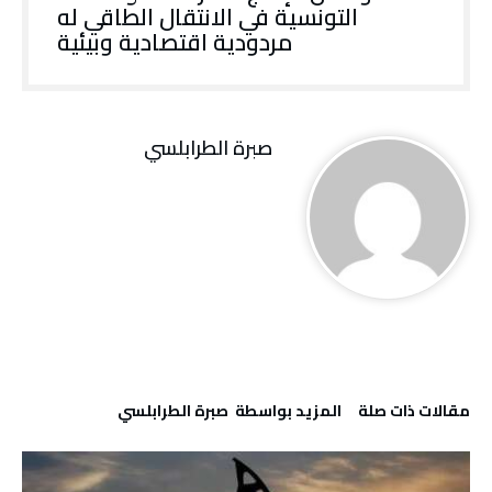
التونسية في الانتقال الطاقي له
مردودية اقتصادية وبيئية
صبرة الطرابلسي
‫مقالات ذات صلة‬
‫‫المزيد بواسطة‬ ‬ صبرة الطرابلسي