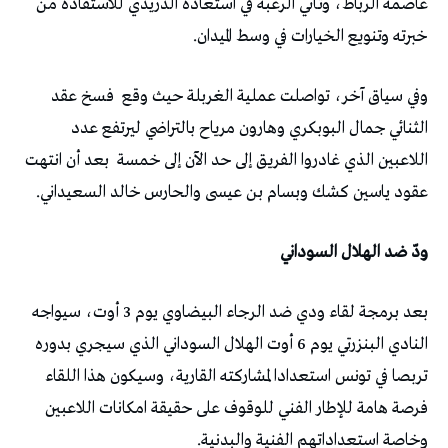
عاصمة الرباط، وتأتي الرغبة في استعادة الدريدي للاستفادة من
خبرته وتنويع الخيارات في وسط الميدان.
وفي سياق آخر، تواصلت عملية الغربلة حيث وقع
فسخ عقد
الثنائي جمال البوبكري وهارون مرياح بالتراضي ليرتفع عدد
اللاعبين الذي غادروا الفريق إلى حد الآن إلى خمسة
بعد أن انتهت
عقود ياسين كشك وبسام بن عيسى والحارس خالد السعيداني.
ودّ ضد الهلال السوداني
بعد برمجة لقاء ودي ضد الرجاء البيضاوي يوم 3 أوت، سيواجه
النادي البنزرتي يوم 6 أوت الهلال السوداني الذي سيجري بدوره
تربصا في تونس استعدادا لمشاركته القارية، وسيكون هذا اللقاء
فرصة هامة للإطار الفني للوقوف على حقيقة امكانات اللاعبين
وخاصة استعداداتهم الفنية والبدنية.