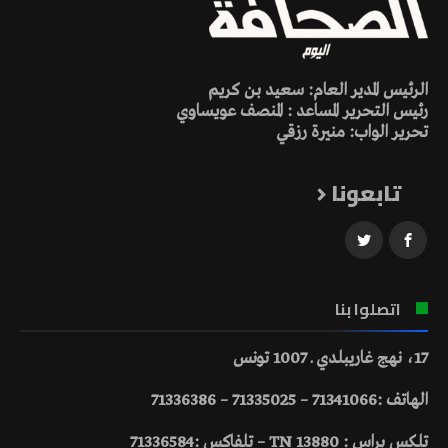
الرئيس المدير العام: سعيد بن كريم
رئيس التحرير المساعد : المنصف عويساوي
تحرير الواب: منيرة رزقي
تابعونا
اتصلوا بنا
17، نهج غاريبلدي ـ 1007 تونس
الهاتف :71341066 – 71335025 – 71336386
تلكس براس : 13880 TN – تلفاكس :71336584