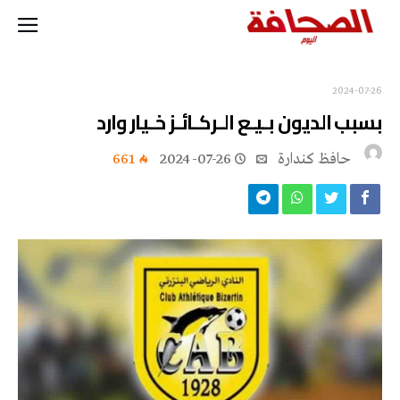
2024-07-26
بسبب الديون بـيـع الـركـائـز خـيار وارد
حافظ كندارة
2024-07-26
661