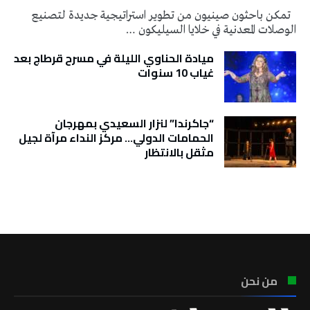
تمكن باحثون صينيون من تطوير استراتيجية جديدة لتصنيع
الوصلات المعدنية في خلايا السيليكون …
ميادة الحناوي الليلة في مسرح قرطاج بعد
غياب 10 سنوات
“جاكرندا” لنزار السعيدي بمهرجان
الحمامات الدولي… مركز النداء مرآة لجيل
مثقل بالانتظار
تونس الطقس
من نحن