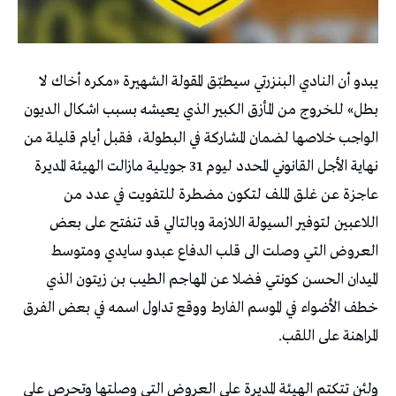
يبدو أن النادي البنزرتي سيطبّق المقولة الشهيرة «مكره أخاك لا
بطل» للخروج من المأزق الكبير الذي يعيشه بسبب اشكال الديون
الواجب خلاصها لضمان المشاركة في البطولة، فقبل أيام قليلة من
نهاية الأجل القانوني المحدد ليوم 31 جويلية مازالت الهيئة المديرة
عاجزة عن غلق الملف لتكون مضطرة للتفويت في عدد من
اللاعبين لتوفير السيولة اللازمة وبالتالي قد تنفتح على بعض
العروض التي وصلت الى قلب الدفاع عبدو سايدي ومتوسط
الميدان الحسن كونتي فضلا عن المهاجم الطيب بن زيتون الذي
خطف الأضواء في الموسم الفارط ووقع تداول اسمه في بعض الفرق
المراهنة على اللقب.
ولئن تتكتم الهيئة المديرة على العروض التي وصلتها وتحرص على