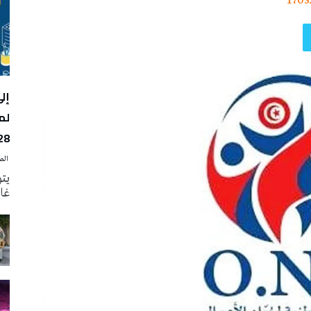
1٬03
لم
28
‭ ‬الصحافة‭ ‬اليوم
يتو
غاية 31 أوت الجار