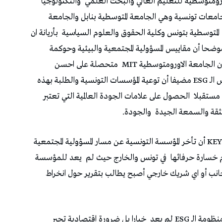
ورومتوسطية للتعليم العالي والبحث العلمي
والتكنولوجيا
جامعات تونسية وهي الجامعة المتوسطية بنابل والجامعة
المتوسطية بتونس وكلية الحقوق والعلوم السياسية
بأريانة ان
ي معايير الـ ESG في إفريقيا موضحا أن مقاييس المسؤولية المجتمعية والبيئية وحوكمة
جامعة الاورومتوسطية MIT
متحصلة على احسن
علامتي جودة في العالم حول حسن تطبيق مقاييس الـ ESG مضيفا أن توعية المؤسسات التونسية والطلبة بهذه
 مستقبلا
الحصول على علامات الجودة العالمية التي تعتبر
ثقة والسمعة الجيدة
والجودة.
KEY VALUES أن تأخر المؤسسة التونسية عن مسار المسؤولية المجتمعية
 خسارة حرفائها
في تونس والخارج حيث لم
يعد للمؤسسة
لأجانب أو اي شريك خارجي أصبح يطالب بتقرير حول انخراط
ـ ESG لم يعد
خيارا بل ضرورة اقتصادية تجبر