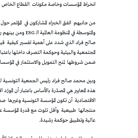
انخراط المؤسسات وخاصة مكونات
القطاع الخاص ك
من جانبهم
اتفق الخبراء المشاركون في
المؤتمر حول
والمتوسطة في المنظو
صالح فراد الذي شدد على أهمية تفسير كيفية
قيا
المجتمعية والبيئية وحوكمة التصرف داخلها باعتب
ضمن شروطها
لمنح التمويل والاستثمار في المؤسسا
وبين محمد صالح فراد رئيس الجمعية التونسية للم
هذه المعايير هي المصدّرة بالأساس باعتبار أن المو
الاقتصادية
أن تكون المؤسسة التونسية وغيرها
صدي
منتجاتها
طبيعية
وأقل تلوث مع قدرة المؤسسة ع
عالية وتطبيق حوكمة رشيدة.