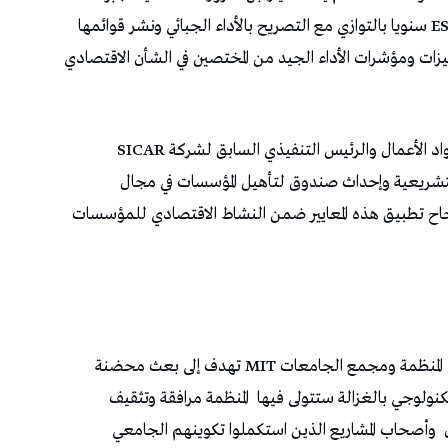
المؤسسة على نشر تقريرها حول تطبيق معايير الـ ESG سنويا بالتوازي مع التصريح بالأداء الجبائي ونشر قوائمها
ات ومؤشرات الأداء الجيد من المختصين في الشأن الاقتصادي
هذا ودعا عضو لجنة الحكماء بالمنظمة الوطنية لرواد الأعمال والرئيس التنفيذي السابق لشركة SICAR
لتشريعية وإحداث صندوق لتأهيل المؤسسات في مجال
نجاح تطبيق هذه المعايير ضمن النشاط الاقتصادي للمؤسسات
في ختام المؤتمر عقد اتفاقية شراكة بين المنظمة ومجمع الجامعات MIT تهدف إلى بعث محضنة
كنولوجي بالغزالة ستتولى فيها
المنظمة مرافقة وتثقيف
وأصحاب المشاريع الذين استكملوا تكوينهم الجامعي