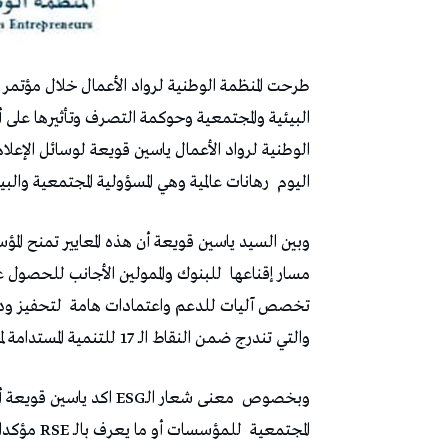
طرحت المنظمة الوطنية لرواد الأعمال خلال مؤتمر 
الوطنية لرواد الأعمال ياسين قويعة لوسائل الإعلا
اليوم
رهانات عالمية وهي المسؤولية المجتمعية وال
وبين السيد ياسين قويعة أن هذه المعايير تمنح الم
مسار إقناعها
للبنوك والممولين الأجانب للحصول عل
تخصص آليات للدعم واعتمادات هامة
لتحفيز ود
والتي تندرج ضمن النقاط الـ 17 للتنمية المستدامة لمنظمة الأمم المتحدة
وبخصوص
معنى شعار الـESG اكد ياسين قويعة أنه مفهوم جديد في تونس لان الرائج هو الحديث عن
المجتمعية
للمؤسسات 