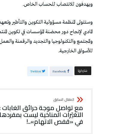
ويهدفون للانتصاب للحساب الخاص.
وستتولى المنظمة مسؤولية التكوين والتأطير وتعهد
المادي لإنجاح دور محضنة المؤسسات في تكوين المنت
والمجتمع والتكنولوجيا والتجديد والرقمنة والعمل 
للأسواق الخارجية.
‫‫ شاركها‬
Twitter
Facebook
مع تواصل موجة حرائق الغابات :
التغيّرات المناخية ليست بمفردها
في «قفص الاتهام»..!