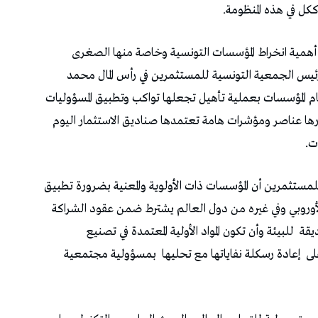
كل في هذه المنظومة.
 أهمية انخراط المؤسسات التونسية وخاصة منها الصغرى
مة العالمية الـ ESG ومن بينهم رئيس الجمعية التونسية للمستثمرين في رأس المال محمد
م المؤسسات بعملية تأهيل تجعلها تواكب وتطبيق المسؤوليات
ارها عناصر ومؤشرات هامة تعتمدها صناديق الاستثمار اليوم
ت.
ستثمرين أن المؤسسات ذات الأولوية والمعنية بضرورة تطبيق
رّد الأوروبي وفي غيره من دول العالم يشترط ضمن عقود الشراكة
قة
للبيئة وأن تكون المواد الأولية المعتمدة في تصنيع
لى
إعادة رسكلة نفاياتها مع تحليها
بمسؤولية مجتمعية