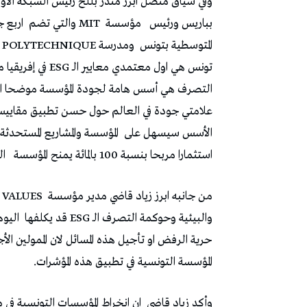
وفي سياق متصل ابرز منذر بللح رئيس الشبكة الأ
بباريس ورئيس
مؤسسة
MIT والتي تضم
اربع 
المتوسطية بتونس
ومدرسة POLYTECHNIQUE
تونس هي اول معتمد
التصرف هي أسس هامة لجودة المؤسسة موضحا ان ال
الأسس سيسهل على
المؤسسة والمشاريع المستحدثة
استثمارا مربحا بنسبة 100 بالمائة يمنح المؤسسة
ال
من جانبه ابرز زياد قاضي مدير مؤسسة
والبيئية وحوكمة التصرف الـ ESG قد يكلفها
اليوم
حرية الرفض او تأجيل هذه المسائل لان الممولين ا
المؤسسة التونسية في تطبيق هذه المؤشرات.
وأكد زياد قاضي
ان انخراط المؤسسات التونسية في منظومة ال