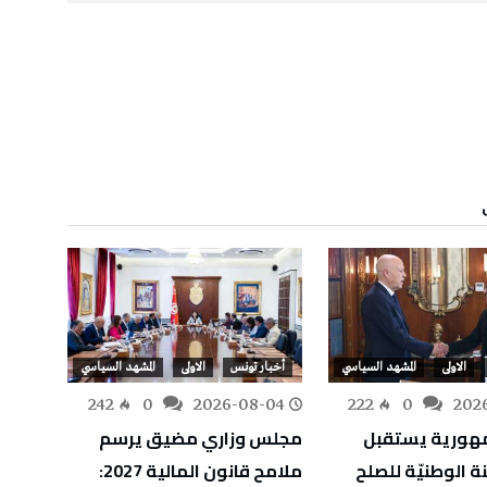
الاولى
المشهد السياسي
أخبار تونس
الاولى
المشهد السياسي
أخبار
-02
242
0
2026-08-04
222
0
202
مهورية يستقبل
مجلس وزاري مضيق يرسم
رئيس 
نة الوطنيّة للصلح
ملامح قانون المالية 2027:
غير مُ