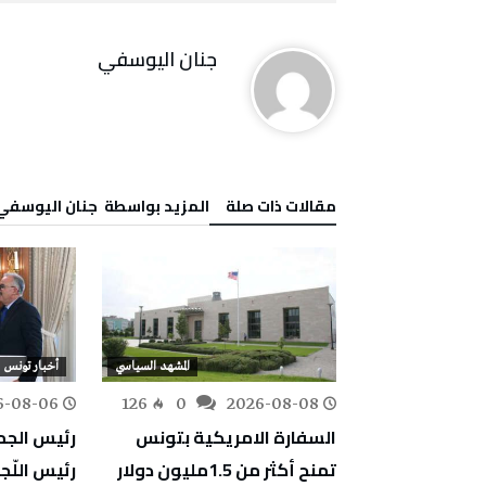
جنان اليوسفي
‫مقالات ذات صلة‬
‫‫المزيد بواسطة‬ ‬ جنان اليوسفي
المشهد السياسي
المشهد السياسي
أخبار تونس
6-08-06
126
0
2026-08-08
177
0
قد اللواء الأول
السفارة الامريكية بتونس
رئيس الج
ية بقابس
تمنح أكثر من 1.5مليون دولار
رئيس اللّج