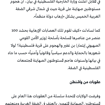
في المقابل أعلنت وزارة الخارجية الفلسطينية في بيان، أن هجوم
مستوطنين صهاينة على قرية جيت في شمال شرقي الضفة
الغربية الخميس يشكل «إرهاب دولة منظماً».
كما تساءلت «كيف تقوم تلك العصابات الإرهابية بحشد 100
عنصر من عناصرها المسلحة بأسلحة (وزير الأمن القومي
الصهيوني إيتمار) بن غفير والهجوم على قرية فلسطينية؟ لولا
شعورها بالحماية والدعم سياسياً وقانونياً وأمنياً» حسب ما جاء
في بيانها.ولسنوات هاجم المستوطنون الصهاينة المجتمعات
الفلسطينية في الضفة.
عقوبات من واشنطن
وفرضت الولايات المتحدة سلسلة من العقوبات هذا العام على
المستوطنين الصهاينة المتهمين بالعنف في الضفة الغربية ومنعتهم