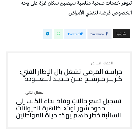
تتوفر خدمات صحية مناسبة سيصبح سكان غزة على وجه
الخصوص عُرضة لتفشي الأمراض.
‫‫ شاركها‬
Twitter
Facebook
حراسة المرمى تشغل بال الإطار الفني:
كـريــر مـرشــح مــن جـديـد للــعـــودة
تسجيل تسع حالات وفاة بداء الكلب إلى
حدود شهر أوت: ظاهرة الحيوانات
السائبة خطر داهم يهدّد حياة المواطنين