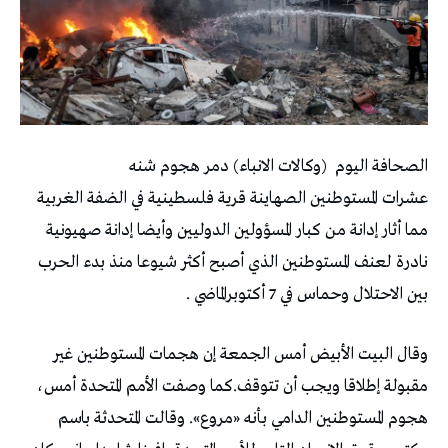
الصحافة اليوم
(وكالات الانباء) دمر هجوم شنه
عشرات المستوطنين الصهاينة قرية فلسطينية في الضفة الغربية
مما أثار إدانة من كبار المسؤولين الدوليين وأيضا إدانة صهيونية
نادرة لعنف المستوطنين الذي أصبح أكثر شيوعا منذ بدء الحرب
بين الاحتلال وحماس في 7 أكتوبرالماضي .
وقال البيت الأبيض أمس الجمعة إن هجمات المستوطنين غير
مقبولة إطلاقا ويجب أن تتوقف.كما وصفت الأمم المتحدة أمس،
هجوم المستوطنين الدامي بأنه «مروع». وقالت المتحدثة باسم