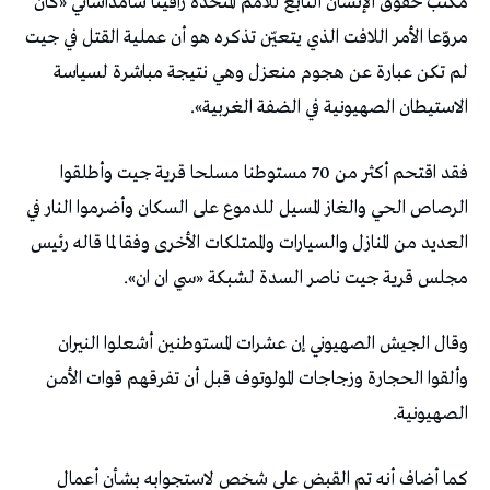
مكتب حقوق الإنسان التابع للأمم المتحدة رافينا شامداساني «كان
مروّعا الأمر اللافت الذي يتعيّن تذكره هو أن عملية القتل في جيت
لم تكن عبارة عن هجوم منعزل وهي نتيجة مباشرة لسياسة
الاستيطان الصهيونية في الضفة الغربية».
فقد اقتحم أكثر من 70 مستوطنا مسلحا قرية جيت وأطلقوا
الرصاص الحي والغاز المسيل للدموع على السكان وأضرموا النار في
العديد من المنازل والسيارات والممتلكات الأخرى وفقا لما قاله رئيس
مجلس قرية جيت ناصر السدة لشبكة «سي ان ان».
وقال الجيش الصهيوني إن عشرات المستوطنين أشعلوا النيران
وألقوا الحجارة وزجاجات المولوتوف قبل أن تفرقهم قوات الأمن
الصهيونية.
كما أضاف أنه تم القبض على شخص لاستجوابه بشأن أعمال