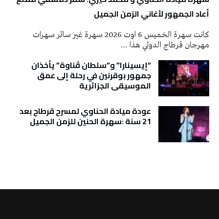
أعاد الجمهور لأغاني الزمن الجميل
كانت سهرة الخميس 6 اوت 2026 سهرة غير سائر سهرات
مهرجان قرطاج الدولي هذا …
“إيسينارا” و”سلطان ڤناوة” يأخذان
جمهور بوقرنين في رحلة إلى عمق
الموسيقى الجزائرية
عودة ميادة الحناوي لمسرح قرطاج بعد
21 سنة :سهرة الحنين للزمن الجميل
تونس الطقس