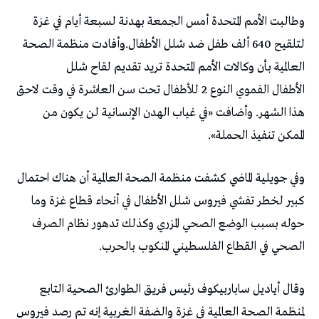
وطالبت الأمم المتحدة أمس الجمعة بهدنة لسبعة أيام في غزة
لتلقيح 640 ألف طفل ضد شلل الأطفال.وأفادت منظمة الصحة
العالمية بأن وكالات الأمم المتحدة تريد تقديم لقاح شلل
الأطفال الفموي النوع 2 للأطفال تحت سن العاشرة في وقت لاحق
هذا الشهر. وأضافت «في غياب الهدن الإنسانية لن يكون من
الممكن تنفيذ الحملة».
وفي جويلية الماضي كشفت منظمة الصحة العالمية أن هناك احتمال
كبير لخطر تفشي فيروس شلل الأطفال في أنحاء قطاع غزة وما
حوله بسبب الوضع الصحي المزري وكذلك تدهور نظام الصرف
الصحي في القطاع الفلسطيني المنكوب بالحرب.
وقال أياديل ساباربيكوف رئيس فريق الطوارئ الصحية التابع
لمنظمة الصحة العالمية في غزة والضفة الغربية إنه تم رصد فيروس