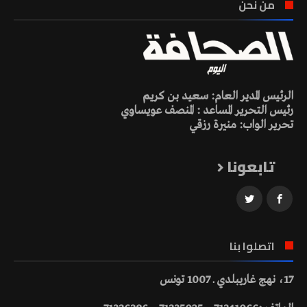
من نحن
الرئيس المدير العام: سعيد بن كريم
رئيس التحرير المساعد : المنصف عويساوي
تحرير الواب: منيرة رزقي
تابعونا
اتصلوا بنا
17، نهج غاريبلدي ـ 1007 تونس