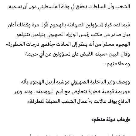
الشغب وأن السلطات تحقق في وفاة الفلسطيني دون أن تسميه.
فيما ندد كبار المسؤولين الصهاينة بالهجوم لأول مرة وكذلك أدان
بيان صادر عن مكتب رئيس الوزراء الصهيوني بنيامين نتنياهو
الهجوم محذرا من أنه ينظر إلى الحادث «بأقصى درجات الخطورة»
وقال البيان «سيتم القبض على المسؤولين عن أي جريمة
ومحاكمتهم».
ووصف وزير الداخلية الصهيوني موشيه أربيل الهجوم بأنه
«جريمة قومية خطيرة تتعارض مع قيم اليهودية»، وندد وزير
الدفاع يوآف غالانت بـ«أعمال الشغب العنيفة المتطرفة».
«إرهاب دولة منظم»