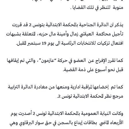
منوبة
للنظر في تلك القضايا .
يذكر ان الدائرة الجناحية بالمحكمة الابتدائية بتونس 2 قد قررت
تأجيل محاكمة
العياشي زمال وأمينة مال حزبه، المتعلقة بشبهات
افتعال تزكيات للانتخابات الرئاسية الى يوم 19 سبتمبر المقبل.
كما تقرر الإفراج عن
العضو في حركة “عازمون”، والتي تم إيقافها
قبل نحو أسبوع على ذمة القضية.
كما تم
إخضاعها لمراقبة ادارية ومنعها من مغادرة الدائرة الترابية
مرجع نظر المحكمة الابتدائية تونس 2.
وكانت النيابة العمومية بالمحكمة الابتدائية تونس 2 أصدرت يوم
الأربعاء الماضي
بطاقات إيداع بالسجن في حق سوار البرقاوي وهي