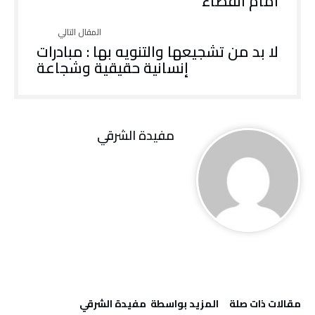
أمام القضاء
لا بد من تشجيعها والتنويه بها : مبادرات
إنسانية حقيقية وشجاعة
مفيدة الشرقي
‫مقالات ذات صلة‬
‫‫المزيد بواسطة‬ ‬ مفيدة الشرقي