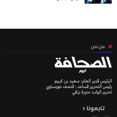
تونس الطقس
من نحن
الرئيس المدير العام: سعيد بن كريم
رئيس التحرير المساعد : المنصف عويساوي
تحرير الواب: منيرة رزقي
تابعونا