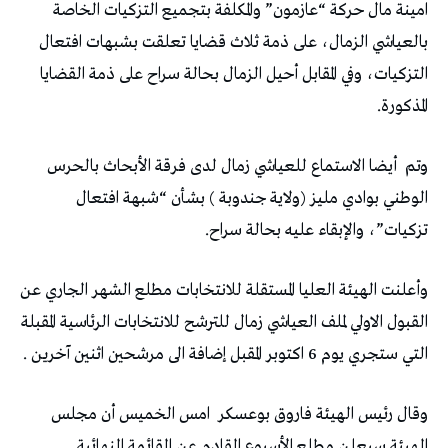
امينة مال حركة “عازمون” والمكلفة بتجميع التزكيات الخاصة
بالعياشي الزمال، على ذمة ثلاث قضايا تعلقت بشبهات افتعال
التزكيات، وفي المقابل أحيل الزمال بحالة سراح على ذمة القضايا
المذكورة.
وتم
أيضا الاستماع للعياشي زمال لدى فرقة الأبحاث بالحرس
الوطني بوادي مليز (ولاية جندوبة ) بشأن “شبهة افتعال
تزكيات”، والإبقاء عليه بحالة سراح.
وأعلنت الهيئة العليا المستقلة للانتخابات مطلع الشهر الجاري عن
القبول الاولي لملف العياشي زمال للترشح للانتخابات الرئاسية المقبلة
التي ستجري يوم 6 اكتوبر المقبل إضافة الى مرشحين اثنين آخرين .
وقال رئيس الهيئة فاروق بوعسكر
امس الخميس أن مجلس
الهيئة سيعلن مطلع الأسبوع القادم عن القائمة النهائية