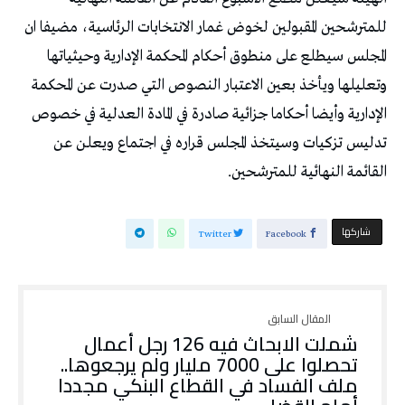
للمترشحين المقبولين لخوض غمار الانتخابات الرئاسية، مضيفا ان
المجلس سيطلع على منطوق أحكام المحكمة الإدارية وحيثياتها
وتعليلها ويأخذ بعين الاعتبار النصوص التي صدرت عن المحكمة
الإدارية وأيضا أحكاما جزائية صادرة في المادة العدلية في خصوص
تدليس تزكيات وسيتخذ المجلس قراره في اجتماع ويعلن عن
القائمة النهائية للمترشحين.
‫‫ شاركها‬
Twitter
Facebook
شملت الابحاث فيه 126 رجل أعمال
تحصلوا على 7000 مليار ولم يرجعوها..
ملف الفساد في القطاع البنكي مجددا