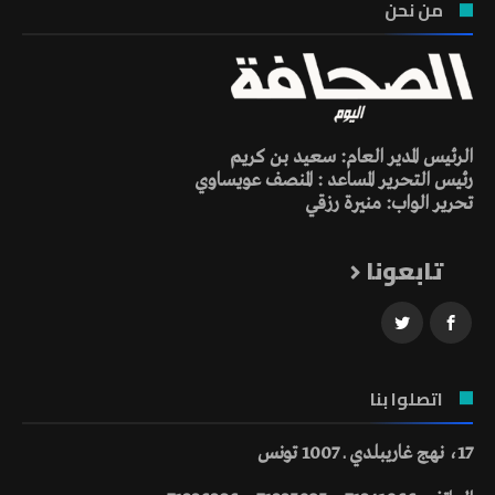
من نحن
الرئيس المدير العام: سعيد بن كريم
رئيس التحرير المساعد : المنصف عويساوي
تحرير الواب: منيرة رزقي
تابعونا
اتصلوا بنا
17، نهج غاريبلدي ـ 1007 تونس