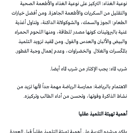
نوعية الغذاء: التركيز على نوعية الغذاء والأطعمة الصحية
والتقليل من السكريات والأطعمة الجاهزة. ومن أفضل خيارات
الطعام: الجوز والسمك، والشوكولاتة الداكنة، وتناول أغذية
غنية بالبروتينات كونها مصدر للطاقة، ومنها اللحوم الحمراء
والبيض والألبان والعدس والفول. ومن المفيد تزويد التلميذ
بالمكّسرات والغلال
والخضراوات، وعدم إهمال وجبة الفطور.
شرب الماء: يجب الإكثار من شرب الماء أيضا.
الاهتمام بالرياضة: ممارسة الرياضة مهمة جداً لأنها تزيد من
نشاط الذاكرة وقوتها، وتحسن من أداء الطالب وتركيزه.
أهمية تهيئة التلميذ عقليا
يؤكد مرشدو التربية على أهمية تهيئة التلميذ عقلياً قبل العودة