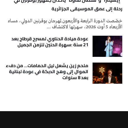
“إيسينارا” و”سلطان ڤناوة” يأخذان جمهور بوقرنين في
رحلة إلى عمق الموسيقى الجزائرية
خصّصت الدورة الرابعة والأربعون لمهرجان بوقرنين الدولي، مساء
الأربعاء 5 أوت 2026، سهرتها لاكتشاف …
عودة ميادة الحناوي لمسرح قرطاج بعد
21 سنة :سهرة الحنين للزمن الجميل
ملحم زين يشعل ليل الحمامات… من دفء
الموال إلى وهج الدبكة في عودة لبنانية
بعد 8 سنوات
تونس الطقس