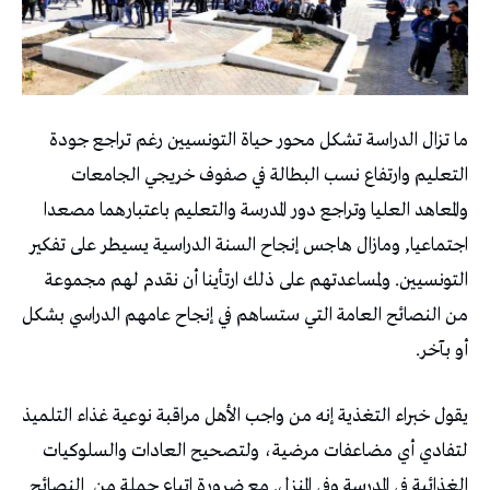
ما تزال الدراسة تشكل محور حياة التونسيين رغم تراجع جودة
التعليم وارتفاع نسب البطالة في صفوف خريجي الجامعات
والمعاهد العليا وتراجع دور المدرسة والتعليم باعتبارهما مصعدا
اجتماعيا, ومازال هاجس إنجاح السنة الدراسية يسيطر على تفكير
التونسيين. ولمساعدتهم على ذلك ارتأينا أن نقدم لهم مجموعة
من النصائح العامة التي ستساهم في إنجاح عامهم الدراسي بشكل
أو بآخر.
يقول خبراء التغذية إنه من واجب الأهل مراقبة نوعية غذاء التلميذ
لتفادي أي مضاعفات مرضية، ولتصحيح العادات والسلوكيات
الغذائية في المدرسة وفي المنزل. مع ضرورة اتباع جملة من
النصائح