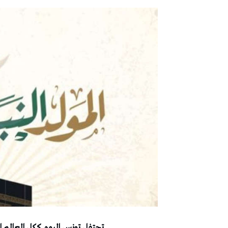
تحتفل‭ ‬تونس‭ ‬اليوم‭ ‬ككل‭ ‬العالم‭ ‬الإسلامي‭