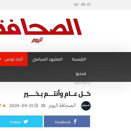
07- 08 - 26
الرئيسية
المشهد السياسي
أخبار تونس
فيديو
2024-09-15
كــل‭ ‬عــام‭ ‬وأنتـــم‭ ‬بـخــــير
‭ ‬الصحافة‭ ‬اليوم
2024-09-15
7
Twitter
Facebook