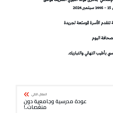
لصحافة اليوم
عودة مدرسية وجامعية دون
منغّصات..!