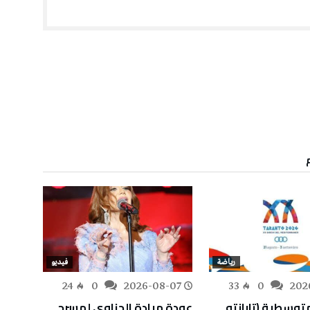
رياضة
فيديو
-07
24
0
2026-08-07
33
0
202
متوسطية (تارانتو
عودة ميادة الحناوي لمسرح
للمرا