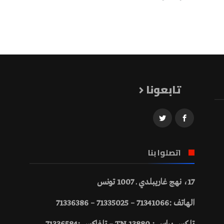
تابعونا
اتصلوا بنا
17، نهج غاريبلدي ـ 1007 تونس
الهاتف :71341066 – 71335025 – 71336386