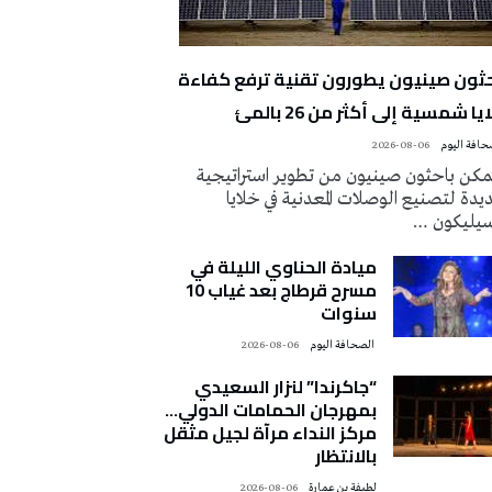
حثون صينيون يطورون تقنية ترفع كفاءة
يا شمسية إلى أكثر من 26 بالمئ
2026-08-06
كن باحثون صينيون من تطوير استراتيجية
دة لتصنيع الوصلات المعدنية في خلايا
سيليكون …
ميادة الحناوي الليلة في
مسرح قرطاج بعد غياب 10
سنوات
‭ ‬الصحافة‭ ‬اليوم
2026-08-06
“جاكرندا” لنزار السعيدي
بمهرجان الحمامات الدولي…
مركز النداء مرآة لجيل مثقل
بالانتظار
لطيفة بن عمارة
2026-08-06