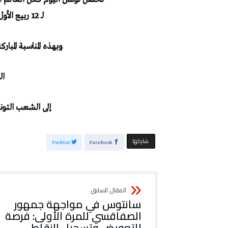
لـ‭ ‬12‭ ‬ربيع‭ ‬الأول‭ ‬1446‭ – ‬15‭ ‬سبتمبر‭ ‬2024‭.‬
وبهذه‭ ‬المناسبة‭ ‬المباركة‭ ‬تتقدم‭ ‬الأسرة‭ ‬الموسـّعة‭ ‬لجريدة‭ ‬‭
ا‭‬
‭ ‬إلى‭ ‬الشعب‭ ‬التونسي‭ ‬بأطيب‭ ‬التهاني‭ ‬والتباريك‭.‬
‫‫ شاركها‬
Twitter
Facebook
سانتوس في مواجهة جمهور
الصفاقسي للمرة الأولى: فرصة
للتعويض وتسجيل النقاط