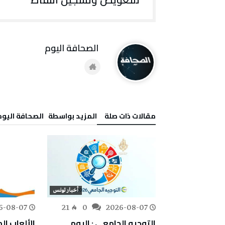
‭ ‬الصحافة‭ ‬اليوم
‫مقالات ذات صلة‬
‫‫المزيد بواسطة‬ ‬ ‭ ‬الصحافة‭ ‬اليوم
أخبار تونس
أخبار تونس
6-08-07
21
0
2026-08-07
81
0
د” الصيفي في
التوجيه الجامعي : اليوم
الألعاب ال