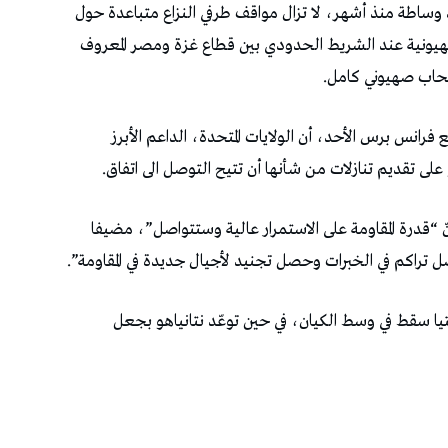
وساطة منذ أشهر، لا تزال مواقف طرفي النزاع متباعدة حول
 صهيونية عند الشريط الحدودي بين قطاع غزة ومصر المعروف
نسحاب صهيوني كامل.
رانس برس الأحد، أن الولايات المتحدة، الداعم الأبرز
على تقديم تنازلات من شأنها أن تتيح التوصل الى اتفاق.
نّ “قدرة المقاومة على الاستمرار عالية وستتواصل”، مضيفا
راكم في الخبرات وحصل تجنيد لأجيال جديدة في المقاومة”.
تيا سقط في وسط الكيان، في حين توعّد نتانياهو بجعل