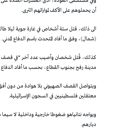
وفي مستشفى العودة، أدى العشرات الصلاة على ال
أن يحملوهم على الأكف لمواراتهم الثرى.
الى ذلك، قتل ستة أشخاص في غارة جوية ليلا طالت
(شمال)، وفق ما أفاد المتحدث باسم الدفاع المدني.
كذلك، قُتل شخصان وأصيب عدد آخر “في قصف صا
مدينة رفح بجنوب القطاع، بحسب ما أفاد الدفاع ال
ويتواصل القصف الصهيوني بلا هوادة من دون أفق لإب
معتقلين فلسطينيين في السجون الإسرائيلية.
ويواجه نتانياهو ضغوطا خارجية وداخلية لا سيما 
ديارهم.