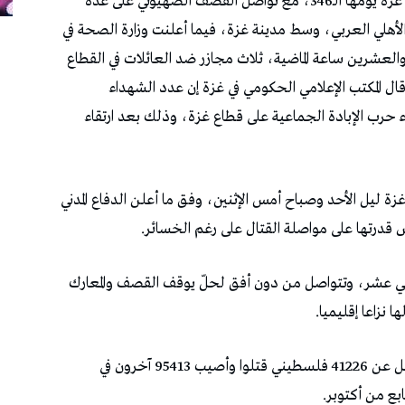
الصحافة اليوم (وكالات الأنباء) دخلت الحرب على غزة يومها الـ346، مع تواصل القصف الصهيوني على عدة
أهلي العربي، وسط مدينة غزة، فيما أعلنت وزارة الصحة في
والعشرين ساعة الماضية، ثلاث مجازر ضد العائلات في القطاع
شفيات 20 شهيدًا و76 إصابة، وقال المكتب الإعلامي الحكومي في غزة إن عدد الشهداء
وصحافية منذ بدء حرب الإبادة الجماعية على قطاع غزة، وذلك بعد ارتقاء
ي غزة ليل الأحد وصباح أمس الإثنين، وفق ما أعلن الدفاع المدني
درتها على مواصلة القتال على رغم الخسائر.
اني عشر، وتتواصل من دون أفق لحلّ يوقف القصف والمعارك
ا نزاعا إقليميا.
وقالت وزارة الصحة في غزة أمس الاثنين إن ما لا يقل عن 41226 فلسطيني قتلوا وأصيب 95413 آخرون في
بع من أكتوبر.