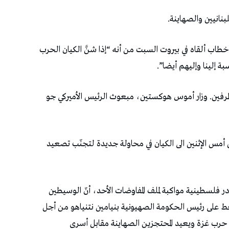
بنانيين والصهاينة.
خطاب ألقاه في بيروت السبت من أنه “إذا شنَّ الكيان الحرب
إلينا وإليهم أيضا”.
فين. وزار أموس هوكستين، مبعوث الرئيس الأميركي جو
مس الإثنين الى الكيان في محاولة جديدة لتجنّب تصعيد
 فلسطينية مواكبة لملف المفاوضات الأحد، أنّ الوسيطين
غط على رئيس الحكومة الصهيونية بنيامين نتنياهو من أجل
 حرب غزة ويعيد المحتجزين الصهاينة مقابل أسرى