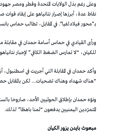
وعلى رغم بذل الولايات المتحدة وقطر ومصر جهود 
نقاط عدة، أبرزها إصرار نتانياهو على إبقاء قوات
بـ”محور فيلادلفيا”. في المقابل، تطالب حماس با
ورأى القيادي في حماس أسامة حمدان في مقابلة مع ف
للكيتن، “لا تمارس الضغط الكافي” لإجبار نتانياهو 
وأكد حمدان في المقابلة التي أجريت في اسطنبول، أ
“هناك شهداء وهناك تضحيات… لكن بالمقابل حصل ت
ونوّه حمدان بإطلاق الحوثيين الأحد، صاروخا بالس
المتمرّدين اليمنيين يدفعون “ثمنا باهظا” لذلك.
مبعوث بايدن يزور الكيان