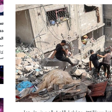
سه
دم
ال
صبرة
سه