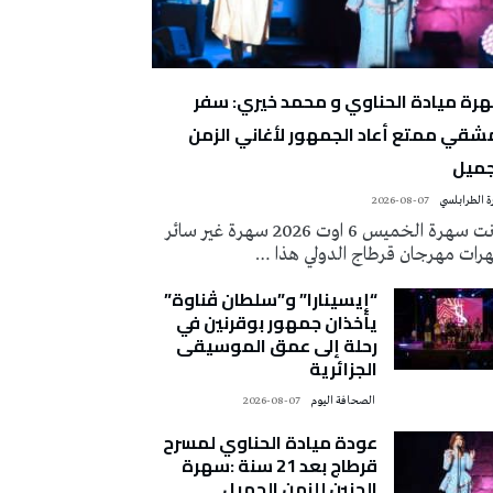
رة ميادة الحناوي و محمد خيري: سفر
شقي ممتع أعاد الجمهور لأغاني الزمن
جميل
 الطرابلسي
2026-08-07
كانت سهرة الخميس 6 اوت 2026 سهرة غير سائر
رات مهرجان قرطاج الدولي هذا …
“إيسينارا” و”سلطان ڤناوة”
يأخذان جمهور بوقرنين في
رحلة إلى عمق الموسيقى
الجزائرية
‭ ‬الصحافة‭ ‬اليوم
2026-08-07
عودة ميادة الحناوي لمسرح
قرطاج بعد 21 سنة :سهرة
الحنين للزمن الجميل