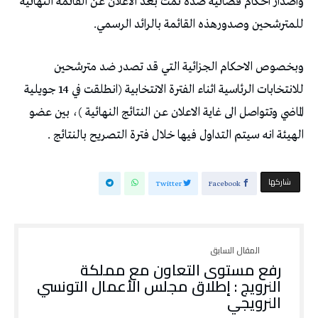
واصدار احكام قضائية ضده تمت بعد الاعلان عن القائمة النهائية
للمترشحين وصدورهذه القائمة بالرائد الرسمي.
وبخصوص الاحكام الجزائية التي قد تصدر ضد مترشحين
للانتخابات الرئاسية اثناء الفترة الانتخابية (انطلقت في 14 جويلية
الماضي وتتواصل الى غاية الاعلان عن النتائج النهائية )، بين عضو
الهيئة انه سيتم التداول فيها خلال فترة التصريح بالنتائج .
‫‫ شاركها‬
Twitter
Facebook
رفع مستوى التعاون مع مملكة
النرويج : إطلاق مجلس الأعمال التونسي
النرويجي