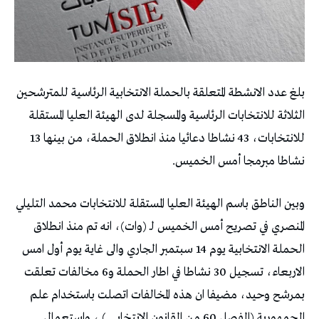
بلغ عدد الانشطة المتعلقة بالحملة الانتخابية الرئاسية للمترشحين
الثلاثة للانتخابات الرئاسية والمسجلة لدى الهيئة العليا المستقلة
للانتخابات، 43 نشاطا دعائيا منذ انطلاق الحملة، من بينها 13
نشاطا مبرمجا أمس الخميس.
وبين الناطق باسم الهيئة العليا المستقلة للانتخابات محمد التليلي
المنصري في تصريح أمس الخميس لـ (وات)، انه تم منذ انطلاق
الحملة الانتخابية يوم 14 سبتمبر الجاري والى غاية يوم أول امس
الاربعاء، تسجيل 30 نشاطا في اطار الحملة و6 مخالفات تعلقت
بمرشح وحيد، مضيفا ان هذه المخالفات اتصلت باستخدام علم
الجمهورية (الفصل 60 من القانون الانتخابي ) ، واستعمال