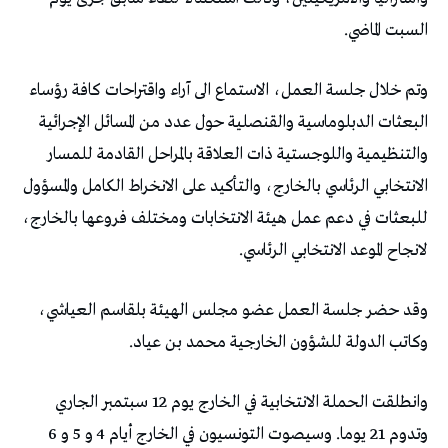
السبت الماضي.
وتم خلال جلسة العمل، الاستماع الى آراء واقتراحات كافة رؤساء
البعثات الدبلوماسية والقنصلية حول عدد من المسائل الإجرائية
والتنظيمية واللوجستية ذات العلاقة بالمراحل القادمة للمسار
الانتخابي الرئاسي بالخارج، والتأكيد على الانخراط الكامل والمسؤول
للبعثات في دعم عمل هيئة الانتخابات ومختلف فروعها بالخارج،
لانجاح الموعد الانتخابي الرئاسي.
وقد حضر جلسة العمل عضو مجلس الهيئة بلقاسم العياشي،
وكاتب الدولة للشؤون الخارجية محمد بن عياد.
وانطلقت الحملة الانتخابية في الخارج يوم 12 سبتمبر الجاري
وتدوم 21 يوما. وسيصوت التونسيون في الخارج أيام 4 و 5 و 6