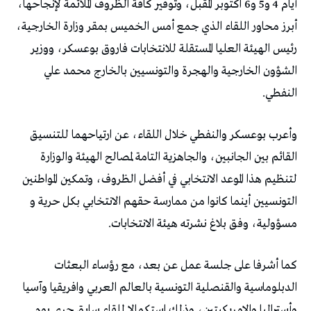
أيام 4 و5 و6 اكتوبر المقبل، وتوفير كافة الظروف الملائمة لإنجاحها،
أبرز محاور اللقاء الذي جمع أمس الخميس بمقر وزارة الخارجية،
رئيس الهيئة العليا المستقلة للانتخابات فاروق بوعسكر، ووزير
الشؤون الخارجية والهجرة والتونسيين بالخارج محمد علي
النفطي.
وأعرب بوعسكر والنفطي خلال اللقاء، عن ارتياحهما للتنسيق
القائم بين الجانبين، والجاهزية التامة لمصالح الهيئة والوزارة
لتنظيم هذا الموعد الانتخابي في أفضل الظروف، وتمكين المواطنين
التونسيين أينما كانوا من ممارسة حقهم الانتخابي بكل حرية و
مسؤولية، وفق بلاغ نشرته هيئة الانتخابات.
كما أشرفا على جلسة عمل عن بعد، مع رؤساء البعثات
الدبلوماسية والقنصلية التونسية بالعالم العربي وافريقيا وآسيا
وأستراليا والامريكيتين، وذلك استكمالا للقاء سابق جرى يوم