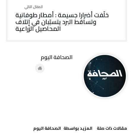
خلّفت أضرارا جسيمة : أمطار طوفانية
وتساقط البرد يتسبّبان في إتلاف
المحاصيل الزراعية
‭ ‬الصحافة‭ ‬اليوم
‫مقالات ذات صلة‬
‫‫المزيد بواسطة‬ ‬ ‭ ‬الصحافة‭ ‬اليوم