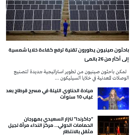
باحثون صينيون يطورون تقنية ترفع كفاءة خلايا شمسية
إلى أكثر من 26 بالمئ
تمكن باحثون صينيون من تطوير استراتيجية جديدة لتصنيع
الوصلات المعدنية في خلايا السيليكون …
ميادة الحناوي الليلة في مسرح قرطاج بعد
غياب 10 سنوات
“جاكرندا” لنزار السعيدي بمهرجان
الحمامات الدولي… مركز النداء مرآة لجيل
مثقل بالانتظار