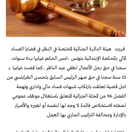
قررت
هيئة الدائرة الجنائية المختصة في النظر في قضايا الفساد
المالي بالمحكمة الإبتدائية بتونس ،امس الحكم غيابيا ب6 سنوات
سجنا في حق رجل الأعمال لطفي عبد الناظر ،كما قضت غيابيا
بـ
12 سنة سجنا في حق صهر الرئيس السابق بلحسن الطرابلسي من
اجل قضية تعلقت بارتكاب شبهات فساد مالي واداري وتهمة
الفصل 96 من المجلة الجزائية المتعلق باستغلال موظف عمومي
لصفته لاستخلاص فائدة لا وجه لها لنفسه أو لغيره والأضرار
بالإدارة ومخالفة التراتيب الجاري بها العمل.