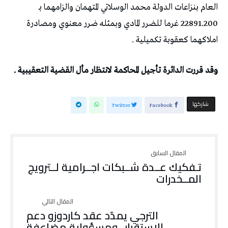
العام بنزاعات الدولة محمد الوسلاتي المتهمان والزامهما بـ
22891.200 غرما للضرر المادي وبمثله ضرر معنوي ومصادرة
املاكهما كعقوبة تكميلية .
وقد قررت الدائرة تأجيل المحاكمة لانتظار مأل القضية التعقيبية .
‫‫ شاركها‬
Twitter
Facebook
تـفكيك عــدة شــبكات اجــرامية لــترويج
المــخدرات
الترجي يمدّد عقد كاردوزو دعم
للاستقرار.. ومسؤولية مضاعفة