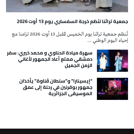
جمعية تراثنا تنَظم خرجة السفساري يوم 13 أوت 2026
تُنظم جمعية تراثنا يوم الخميس المقبل 13 أوت 2026 تزامنا مع
إحياء اليوم الوطني …
سهرة ميادة الحناوي و محمد خيري: سفر
دمشقي ممتع أعاد الجمهور لأغاني
الزمن الجميل
“إيسينارا” و”سلطان ڤناوة” يأخذان
جمهور بوقرنين في رحلة إلى عمق
الموسيقى الجزائرية
تونس الطقس