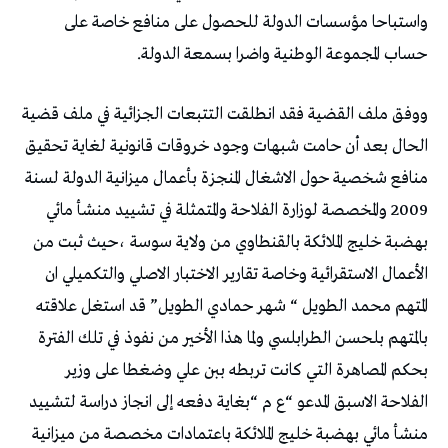
واستباحا مؤسسات الدولة للحصول على منافع خاصة على
حساب المجموعة الوطنية واضرا بسمعة الدولة.
ووفق ملف القضية فقد انطلقت التتبعات الجزائية في ملف قضية
الحال بعد أن حامت شبهات وجود خروقات قانونية لغاية تحقيق
منافع شخصية حول الاشغال المنجزة بأعمال ميزانية الدولة لسنة
2009 والمخصصة لوزارة الفلاحة والمتمثلة في تشييد منشأ مائي
بهضبة خليج الملائكة بالقنطاوي من ولاية سوسة ،حيث ثبت من
الأعمال الاستقرائية وخاصة تقارير الاختبار الاصلي والتكميلي ان
المتهم محمد الطويل “ شهر حمادي الطويل” قد استغل علاقته
بالمتهم بلحسن الطرابلسي ولما هذا الأخير من نفوذ في تلك الفترة
بحكم المصاهرة التي كانت تربطه ببن علي وضغطا على وزير
الفلاحة الاسبق المدعو “ع م “بغاية دفعه إلى انجاز دراسة لتشييد
منشأ مائي بهضبة خليج الملائكة باعتمادات مخصصة من ميزانية