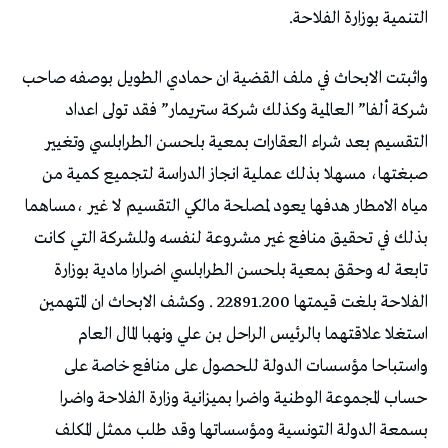
التنمية بوزارة الفلاحة.
واثبتت الابحاث في ملف القضية ان حمادي الطويل بوصفه صاحب
شركة ألفا” العالمية وكذلك شركة ستريمار” فقد تولى اعداد
التقسيم بعد شراء العقارات بمعية بلحسن الطرابلسي وتغيير
صبغتها، مسهلا بذلك عملية انجاز الدراسة لتجميع كمية من
مياه الامطار هدفها يعود لمصلحة مالكي التقسيم لا غير ،مساهما
بذلك في تحقيق منافع غير مشروعة لنفسه وللشركة التي كانت
تابعة له وحقق بمعية بلحسن الطرابلسي اضرارا مادية بوزارة
الفلاحة بلغت قيمتها 22891.200 . وكشف الابحاث ان المتهمين
استغلا علاقتهما بالرئيس الراحل بن علي ونهبا المال العام
واستباحا مؤسسات الدولة للحصول على منافع خاصة على
حساب المجموعة الوطنية واضرا بميزانية وزارة الفلاحة واضرا
بسمعة الدولة التونسية ومؤسساتها وقد طلب ممثل المكلف