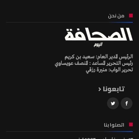
من نحن
الرئيس المدير العام: سعيد بن كريم
رئيس التحرير المساعد : المنصف عويساوي
تحرير الواب: منيرة رزقي
تابعونا
اتصلوا بنا