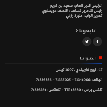
الرئيس المدير العام: سعيد بن كريم
رئيس التحرير المساعد : المنصف عويساوي
تحرير الواب: منيرة رزقي
تابعونا
اتصلوا بنا
17، نهج غاريبلدي ـ 1007 تونس
الهاتف :71341066 – 71335025 – 71336386
تلكس براس : 13880 TN – تلفاكس :71336584