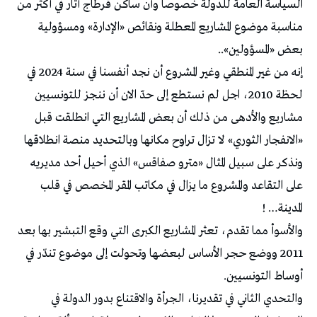
السياسة العامة للدولة خصوصا وأن ساكن قرطاج أثار في أكثر من
مناسبة موضوع المشاريع المعطلة ونقائص «الإدارة» ومسؤولية
بعض «المسؤولين»..
إنه من غير المنطقي وغير المشروع أن نجد أنفسنا في سنة 2024 في
لحظة 2010، اجل لم نستطع إلى حدّ الان أن ننجز للتونسيين
مشاريع والأدهى من ذلك أن بعض المشاريع التي انطلقت قبل
«الانفجار الثوري» لا تزال تراوح مكانها وبالتحديد منصة انطلاقها
ونذكر على سبيل المثال «مترو صفاقس» الذي أحيل أحد مديريه
على التقاعد والمشروع ما يزال في مكاتب المقر المخصص في قلب
المدينة… !
والأسوأ مما تقدم، تعثر المشاريع الكبرى التي وقع التبشير بها بعد
2011 ووضع حجر الأساس لبعضها وتحولت إلى موضوع تندّر في
أوساط التونسيين.
والتحدي الثاني في تقديرنا، الجرأة والاقتناع بدور الدولة في