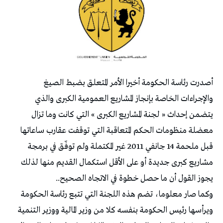
أصدرت رئاسة الحكومة أخيرا الأمر المتعلق بضبط الصيغ
والإجراءات الخاصة بإنجاز المشاريع العمومية الكبرى والذي
يتضمن إحداث « لجنة المشاريع الكبرى » التي كانت وما تزال
معضلة منظومات الحكم المتعاقبة التي توقفت عقارب ساعاتها
قبل ملحمة 14 جانفي 2011 غير المكتملة ولم توفّق في برمجة
مشاريع كبرى جديدة أو على الأقل استكمال القديم منها لذلك
يجوز القول أن ما حصل خطوة في الاتجاه الصحيح..
وكما صار معلوما، تضم هذه اللجنة التي تتبع رئاسة الحكومة
ويرأسها رئيس الحكومة بنفسه كلا من وزير المالية ووزير التنمية