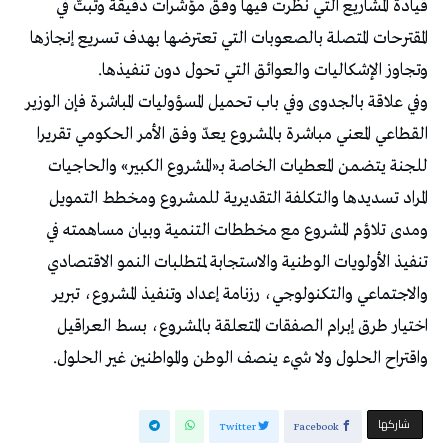
قيادة المشاريع التي نظرت فيها وفق مؤشرات دقيقة وتبتّ في
المقترحات المتصلة بالصعوبات التي تعترضها بهدف تسريع إنجازها
وتجاوز الإشكاليات والعوائق التي تحول دون تنفيذها.
وفي علاقة بالجدوى وفي باب تحميل المسؤوليات المباشرة فإن الوزير
القطاعي المعني مباشرة بالمشروع يعدّ وفق الأمر الحكومي تقريرا
للجنة يتضمن المعطيات الخاصة بـ«المشروع الكبير» والحاجيات
المراد تسديدها والتكلفة التقديرية للمشروع ومخطط التمويل
ومدى تلاؤم المشروع مع مخططات التنمية وبيان مساهمته في
تنفيذ الأولويات الوطنية والاستجابة لمتطلبات النمو الاقتصادي
والاجتماعي والتكنولوجي، رزنامة إعداد وتنفيذ المشروع، تبرير
اختيار طرق إبرام الصفقات المتعلقة بالمشروع، بسط العراقيل
واقتراح الحلول ولا شيء ينصف الوطن والمواطنين غير الحلول.
‫‫ شاركها‬
Twitter
Facebook