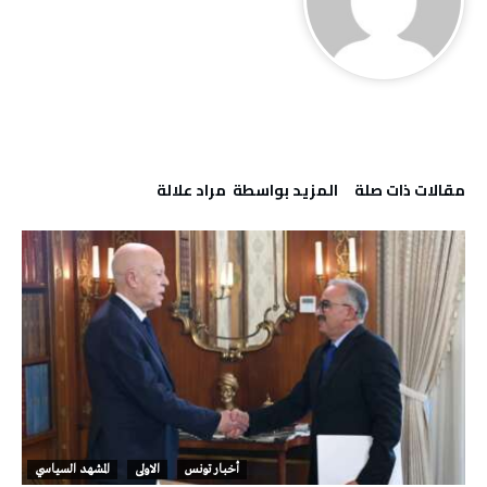
‫مقالات ذات صلة‬
‫‫المزيد بواسطة‬ ‬ مراد علالة
أخبار تونس
الاولى
المشهد السياسي