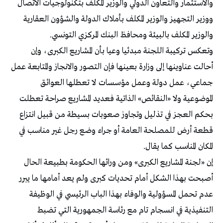
والاستثمار والتعاون الدولي والوزير المكلف بتكنولوجيات الاتصال
ووزير التجهيز والوزير المكلف بأملاك الدولة والشؤون العقارية
والوزير المكلف بالبيئة ومحافظ البنك المركزي التونسي.
وتعكس تركيبة اللجنة مبدئيا وعيا بأن المشاريع الكبرى، وإن
أحالت عناوينها إلى وزارة بعينها فإن التصور والانجاز والمتابعة عمل
جماعي، عمل دولة وعمل مؤسسات لا تعطلها العوائق
الموضوعية ولا «النقائص» الذاتية فعديد المشاريع صراحة تعطلت
بحكم العجز في تذليل وتجاوز صعوبات بسيطة من قبيل انتزاع
قطعة أرض للمصلحة العامة أو جراء وضع رجل غير مناسب في
المكان المناسب كما يقال.
إن «لجنة المشاريع الكبرى» ومن ورائها الحكومة بطبيعة الحال
أصبحت بهذا الشكل أمام تحديات كبرى ولم يعد أمامها ما يبرر
عدم تحمل المسؤولية والوفاء بهذا الباب الرئيسي في الوظيفة
التنفيذية في انسجام تام مع رئاسة الجمهورية التي تضبط