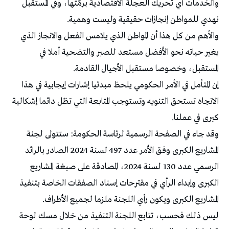
والخدمات أي تحريك العجلة الاقتصادية برمّتها، وفي المستقبل
نهدي للمواطن إنجازات حقيقية وليست وهمية.
والأهم من كل هذا أن المواطن الذي يلامس الفعل والانجاز الذي
يغير حياته نحو الأفضل مستعد للصبر والتضحية أملا في
المستقبل، وخصوصا مستقبل الأجيال القادمة.
إن المتأمل في الأمر الحكومي يلحظ مبدئيا إشارات إيجابية في هذا
الاتجاه تستحق التنويه وتستوجب المتابعة التي تظل دائما إشكالية
كبرى في عملنا.
وقد جاء في الصفحة الرسمية لرئاسة الحكومة: ستتولى لجنة
المشاريع الكبرى وفق الأمر عدد 497 لسنة 2024 الصادر بالرائد
الرسمي عدد 130 لسنة 2024، المصادقة على صبغة المشاريع
الكبرى وإبداء الرأي في مقترحات إسناد الصفقات الخاصة بتنفيذ
المشاريع الكبرى ويكون رأي اللجنة ملزما لجميع الأطراف.
ليس ذلك فحسب، تتابع اللجنة التنفيذ من خلال مسك لوحة