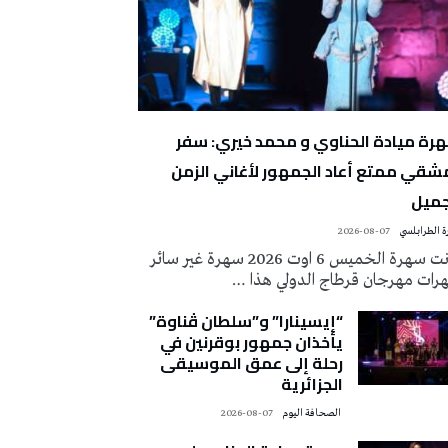
رة ميادة الحناوي و محمد خيري: سفر
شقي ممتع أعاد الجمهور لأغاني الزمن
جميل
 الطرابلسي
2026-08-07
كانت سهرة الخميس 6 اوت 2026 سهرة غير سائر
رات مهرجان قرطاج الدولي هذا …
“إيسينارا” و”سلطان ڤناوة”
يأخذان جمهور بوقرنين في
رحلة إلى عمق الموسيقى
الجزائرية
‭ ‬الصحافة‭ ‬اليوم
2026-08-07