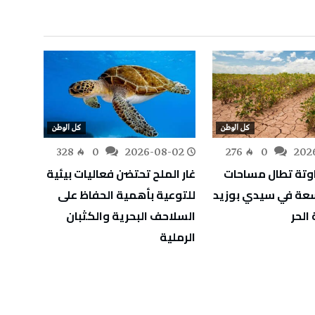
كل الوطن
كل الوطن
-02
328
0
2026-08-02
276
0
202
اوتة تطال مساحات
غار الملح تحتضن فعاليات بيئية
اسعة في سيدي بوزيد
للتوعية بأهمية الحفاظ على
للمؤس
الحر
السلاحف البحرية والكثبان
الرملية