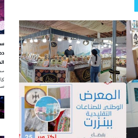
سه
دم
ال
صبرة
سه