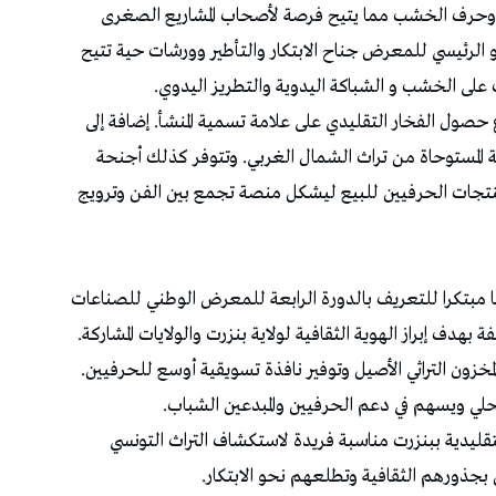
شة وحرف الخشب مما يتيح فرصة لأصحاب المشاريع الصغرى
 الرئيسي للمعرض جناح الابتكار والتأطير وورشات حية تتيح
 على الخشب و الشباكة اليدوية والتطريز اليدوي.
ل الفخار التقليدي على علامة تسمية المنشأ. إضافة إلى
المستوحاة من تراث الشمال الغربي. وتتوفر كذلك أجنحة
نتجات الحرفيين للبيع ليشكل منصة تجمع بين الفن وترويج
ًا مبتكرا للتعريف بالدورة الرابعة للمعرض الوطني للصناعات
بهدف إبراز الهوية الثقافية لولاية بنزرت والولايات المشاركة.
مخزون التراثي الأصيل وتوفير نافذة تسويقية أوسع للحرفيين.
لمحلي ويسهم في دعم الحرفيين والمبدعين الشباب.
قليدية ببنزرت مناسبة فريدة لاستكشاف التراث التونسي
 بجذورهم الثقافية وتطلعهم نحو الابتكار.