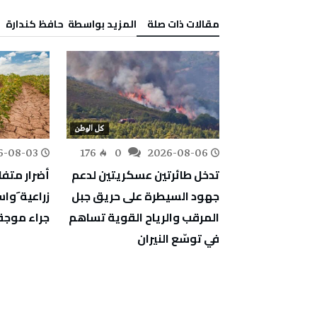
‫مقالات ذات صلة‬
‫‫المزيد بواسطة‬ ‬ حافظ كندارة
كل الوطن
كل الوطن
6-08-03
176
0
2026-08-06
162
0
ف أشغال
تدخل طائرتين عسكريتين لدعم
أضرار متف
دية والمبيت
جهود السيطرة على حريق جبل
زراعية َو
جة
المرقب والرياح القوية تساهم
جراء موجة 
في توسّع النيران