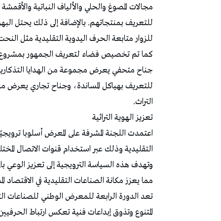
مجالات المصوغ والحلي والألياف النباتية والأقم
للتعريف بمنتجاتهم. بالإضافة إلى ذلك يحتل البهو
للزوار متابعة الحرف اليدوية التقليدية مثل النحت
كما تم تخصيص فضاء لتعريف الجمهور بمشروع حصو
جناح متحفي يعرض مجموعة من الهدايا التذكارية 
للتعريف بهياكل المساندة، وجناح تجاري يعرض م
التراث.
تعزيز الهوية التراثية
اعتمدت اللجنة المشرفة على المعرض أسلوبا ترويجي
التقليدية وذلك عبر استخدام قنوات الاتصال المختلفة 
وتهدف هذه السياسة الترويجية إلى تعزيز الوعي بال
مما يعزز مكانة الصناعات التقليدية في الاقتصاد ا
تعد الدورة الرابعة للمعرض الوطني للصناعات الت
المتنوع وتذوق إبداعات فنية تعكس ارتباط الحرفيين