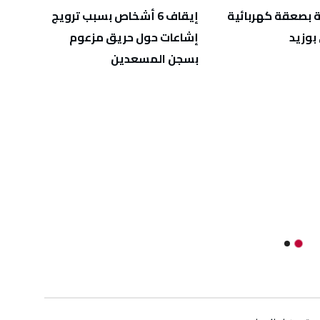
 بصعقة كهربائية
إيقاف 6 أشخاص بسبب ترويج
الإطا
وزيد
إشاعات حول حريق مزعوم
تبييض
بسجن المسعدين