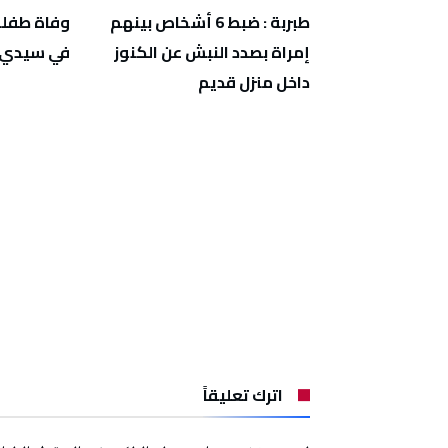
خل نزل
طبربة : ضبط 6 أشخاص بينهم
وفاة طفلة
وزتهما 7 أكياس من مخدر
إمراة بصدد النبش عن الكنوز
في سيدي ب
داخل منزل قديم
اترك تعليقاً