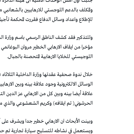
جلبت أول أمس الوحدات الأمنية الى هيئة الدائرة ال
والمكلف بالدعم اللوجستي للارهابيين بالشعانبي مر
للإطلاع واعداد وسائل الدفاع فقررت المحكمة تأجيل 
وللتذكير فقد كشف الناطق الرسمي باسم وزارة الدا
مؤخرا من ايقاف الارهابي الخطير مروان البوغانم
اللوجيستي للخلايا الارهابية المتحصنة بالجبال.
الوسائل الالكترونية وجود علاقة بينه وبين الارهاب
علاقة أيضا بينه وبين كل من الارهابي عز الدين ا
الحرشوني( تم ايقافه) وكريم الشعشوعي والذي مازا
وبينت الأبحاث ان الارهابي خطير جدا ويشرف على 
ويستعمل في نشاطه للتسليح سيارة تجارية تم حج