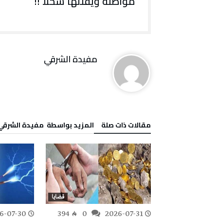
مواطنة ويقتلها سحلا !!
مفيدة الشرقي
‫مقالات ذات صلة‬
‫‫المزيد بواسطة‬ ‬ مفيدة الشرقي
قضايا
قضايا
6-07-30
394
0
2026-07-31
268
0