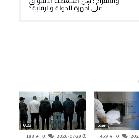
والانفراج : هل استعصت الأسواق
على أجهزة الدولة والرقابة؟
قضايا
قضايا
-28
188
0
2026-07-29
459
0
202