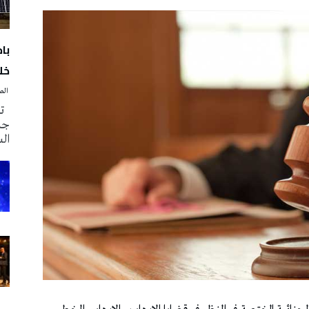
با
خلا
‭ ‬الصحافة‭ ‬اليوم
تم
جدي
ال