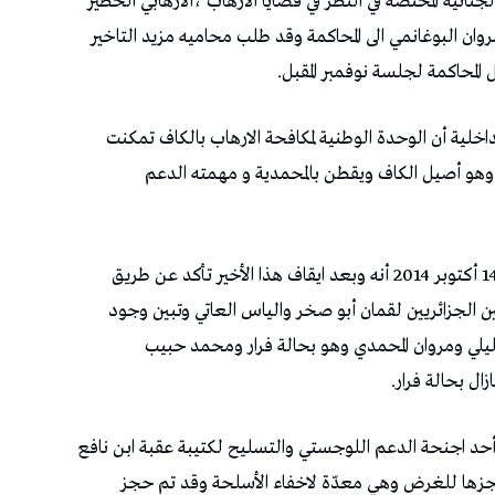
جنائية المختصة في النظر في قضايا الارهاب ،الارهابي الخطير
وان البوغانمي الى المحاكمة وقد طلب محاميه مزيد التاخير
المحاكمة لجلسة نوفمبر المقبل.
خلية أن الوحدة الوطنية لمكافحة الارهاب بالكاف تمكنت
ي وهو أصيل الكاف ويقطن بالمحمدية و مهمته الدعم
خلال ندوة صحفية عقدتها وزارة الداخلية الثلاثاء 14 أكتوبر 2014 أنه وبعد ايقاف هذا الأخير تأكد عن طريق
يين الجزائريين لقمان أبو صخر والياس العاتي وتبين وجود
لتليلي ومروان المحمدي وهو بحالة فرار ومحمد حبيب
ل بحالة فرار.
أحد اجنحة الدعم اللوجستي والتسليح لكتيبة عقبة ابن نافع
زها للغرض وهي معدّة لاخفاء الأسلحة وقد تم حجز