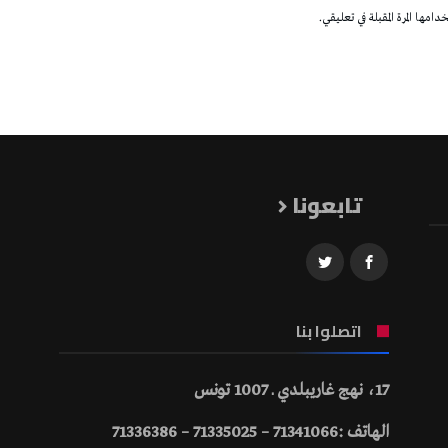
مها المرة المقبلة في تعليقي.
تابعونا
اتصلوا بنا
17، نهج غاريبلدي ـ 1007 تونس
الهاتف :71341066 – 71335025 – 71336386