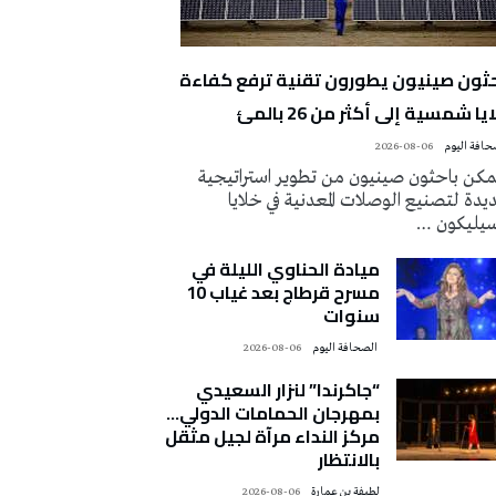
حثون صينيون يطورون تقنية ترفع كفاءة
يا شمسية إلى أكثر من 26 بالمئ
2026-08-06
كن باحثون صينيون من تطوير استراتيجية
دة لتصنيع الوصلات المعدنية في خلايا
سيليكون …
ميادة الحناوي الليلة في
مسرح قرطاج بعد غياب 10
سنوات
‭ ‬الصحافة‭ ‬اليوم
2026-08-06
“جاكرندا” لنزار السعيدي
بمهرجان الحمامات الدولي…
مركز النداء مرآة لجيل مثقل
بالانتظار
لطيفة بن عمارة
2026-08-06