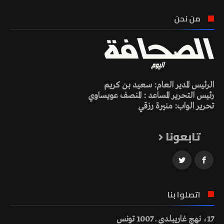
من نحن
الرئيس المدير العام: سعيد بن كريم
رئيس التحرير المساعد : المنصف عويساوي
تحرير الواب: منيرة رزقي
تابعونا
اتصلوا بنا
17، نهج غاريبلدي ـ 1007 تونس