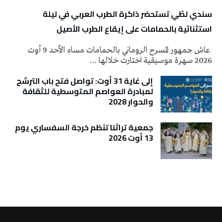
سندي لطّي تستحضر ذاكرة الطرب العربي في ليلة
استثنائية بالحمامات على إيقاع الطرب الأصيل
عاش جمهور المسرح الروماني بالحمامات مساء الأحد 9 أوت
2026 سهرة موسيقية اختارت خلالها …
إلى غاية 31 أوت: تواصل فتح باب الترشح
لمبادرة العواصم المتوسطية للثقافة
والحوار 2028
جمعية تراثنا تنَظم خرجة السفساري يوم
13 أوت 2026
تونس الطقس