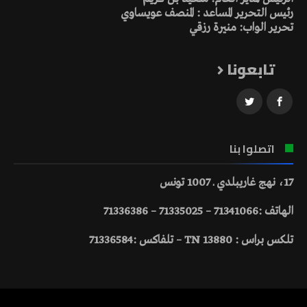
رئيس التحرير المساعد : المنصف عويساوي
تحرير الواب: منيرة رزقي
تابعونا
اتصلوا بنا
17، نهج غاريبلدي ـ 1007 تونس
الهاتف :71341066 – 71335025 – 71336386
تلكس براس : 13880 TN – تلفاكس :71336584