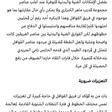
بفضل الإمكانات الفنية والبدنية المتوفرة عند اغلب عناصر
مجموعة المدرب ماهر الكنزاري ولا يمكن بأي حال مقارنتها بما هو
موجود في فريق القوافل وهذا لاينكره أحد رغم أن المحليين
اجتهدوا كثيرا لمقارعة منافسهم واستبسلوا في الدفاع عن
حظوظهم لكن الفوارق الفنية والبدنية بين عناصر الفريقين كانت
واضحة وجلية ولعل النقطة المضيئة في مردود عناصر القوافل
تتمثل في المردود الطيب الذي قدمه الحارس رامي الجريدي
بتدخلاته المتميزة خلال فترات اللقاء حارما الضيوف من رفع
الحصيلة في كل مرة.
التعزيزات ضرورية
بات من به المؤكد ان فريق القوافل في حاجة كبيرة الى تعزيزات
تمس مختلف الخطوط في فترة التنقلات الشتوية القادمة لمعالجة