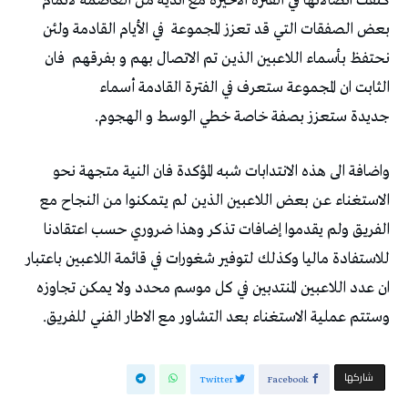
كثفت اتصالاتها في الفترة الأخيرة مع اندية من العاصمة لاتمام
بعض الصفقات التي قد تعزز المجموعة في الأيام القادمة ولئن
نحتفظ بأسماء اللاعبين الذين تم الاتصال بهم و بفرقهم فان
الثابت ان المجموعة ستعرف في الفترة القادمة أسماء
جديدة ستعزز بصفة خاصة خطي الوسط و الهجوم.
واضافة الى هذه الانتدابات شبه المؤكدة فان النية متجهة نحو
الاستغناء عن بعض اللاعبين الذين لم يتمكنوا من النجاح مع
الفريق ولم يقدموا إضافات تذكر وهذا ضروري حسب اعتقادنا
للاستفادة ماليا وكذلك لتوفير شغورات في قائمة اللاعبين باعتبار
ان عدد اللاعبين المنتدبين في كل موسم محدد ولا يمكن تجاوزه
وستتم عملية الاستغناء بعد التشاور مع الاطار الفني للفريق.
‫‫ شاركها‬
Twitter
Facebook