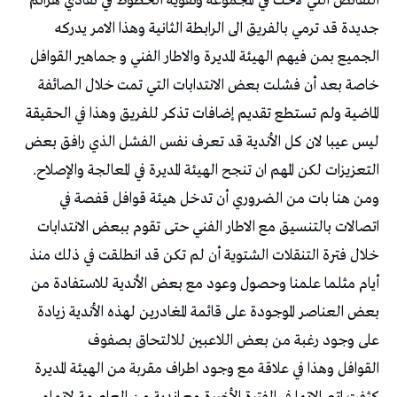
النقائص التي لاحت في المجموعة وتقوية الحظوظ في تفادي هزائم
جديدة قد ترمي بالفريق الى الرابطة الثانية وهذا الامر يدركه
الجميع بمن فيهم الهيئة المديرة والاطار الفني و جماهير القوافل
خاصة بعد أن فشلت بعض الانتدابات التي تمت خلال الصائفة
الماضية ولم تستطع تقديم إضافات تذكر للفريق وهذا في الحقيقة
ليس عيبا لان كل الأندية قد تعرف نفس الفشل الذي رافق بعض
التعزيزات لكن المهم ان تنجح الهيئة المديرة في المعالجة والإصلاح.
ومن هنا بات من الضروري أن تدخل هيئة قوافل قفصة في
اتصالات بالتنسيق مع الاطار الفني حتى تقوم ببعض الانتدابات
خلال فترة التنقلات الشتوية أن لم تكن قد انطلقت في ذلك منذ
أيام مثلما علمنا وحصول وعود مع بعض الأندية للاستفادة من
بعض العناصر الموجودة على قائمة المغادرين لهذه الأندية زيادة
على وجود رغبة من بعض اللاعبين للالتحاق بصفوف
القوافل وهذا في علاقة مع وجود اطراف مقربة من الهيئة المديرة