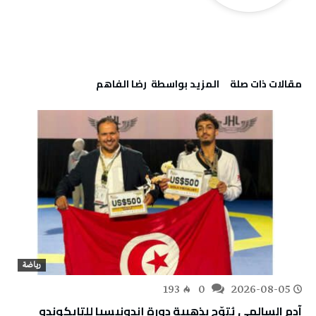
‫مقالات ذات صلة‬
‫‫المزيد بواسطة‬ ‬ رضا الفاهم
رياضة
193
0
2026-08-05
آدم السالمي يُتوّج بذهبية دورة إندونيسيا للتايكوندو