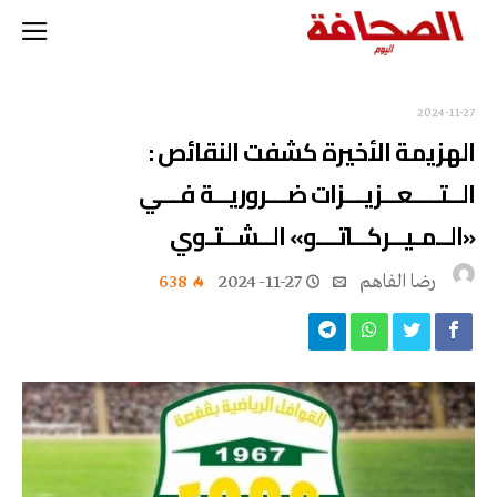
2024-11-27
الهزيمة الأخيرة كشفت النقائص :
الــتــــعــزيـــزات ضـــروريــة فـــي
«الــمـيــركــاتـــو» الــشــتـوي
رضا الفاهم
2024-11-27
638