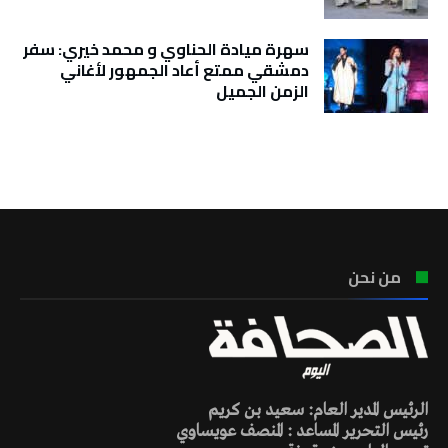
سهرة ميادة الحناوي و محمد خيري: سفر
دمشقي ممتع أعاد الجمهور لأغاني
الزمن الجميل
تونس الطقس
من نحن
الرئيس المدير العام: سعيد بن كريم
رئيس التحرير المساعد : المنصف عويساوي