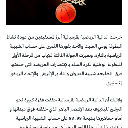
خرجت الدالية الرياضية بقرمبالية أبرز المستفيدين من عودة نشاط
البطولة يومي السبت والأحد بفوزها الثمين على حساب الشبيبة
الرياضية بالمنازه. وتميزت الجولة الثالثة للإياب من المرحلة الأولى
للبطولة الوطنية لكرة السلة بالإنتصارات العريضة التي حققتها
فرق
الطليعة شبيبة القيروان والنادي الإفريقي والإتحاد الرياضي
المنستيري …
ولاشك أن الدالية الرياضية بقرمبالية حققت قفزة كبيرة نحو
الترشح للبلايوف بعد الإنتصار الباهر الذي حققته فوق ميدانها و
أمام جماهيرها بنتيجة 98 ـ 88 على حساب الشبيبة الرياضية
بالمنازه، ذلك أن هذا الفوز الباهر أكد من ناحية عودة فريق