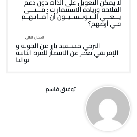
لا يمكن التعويل على الذات دون دعم
الفلاحة وزيادة الاستثمارات : مـــتـــى
يـــعـــي الــتـونــســيــون أن أمــانـهــم
فـي أرضهم؟
الترجي مستفيد بارز من الجولة و
الإفريقي يعجز عن الانتصار للمرة الثانية
تواليا
توفيق قاسم