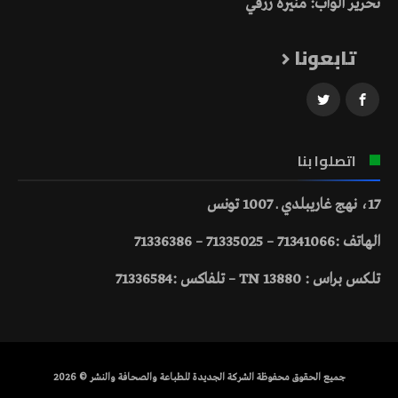
تحرير الواب: منيرة رزقي
تابعونا
اتصلوا بنا
17، نهج غاريبلدي ـ 1007 تونس
الهاتف :71341066 – 71335025 – 71336386
تلكس براس : 13880 TN – تلفاكس :71336584
جميع الحقوق محفوظة الشركة الجديدة للطباعة والصحافة والنشر © 2026