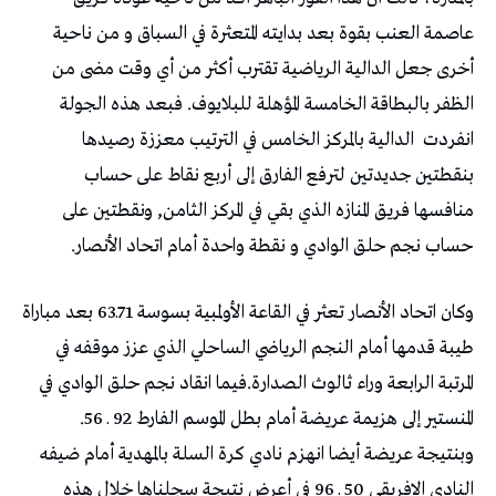
عاصمة العنب بقوة بعد بدايته المتعثرة في السباق و من ناحية
أخرى جعل الدالية الرياضية تقترب أكثر من أي وقت مضى من
الظفر بالبطاقة الخامسة المؤهلة للبلايوف. فبعد هذه الجولة
انفردت
الدالية بالمركز الخامس في الترتيب معززة رصيدها
بنقطتين جديدتين لترفع الفارق إلى أربع نقاط على حساب
منافسها فريق المنازه الذي بقي في المركز الثامن, ونقطتين على
حساب نجم حلق الوادي و نقطة واحدة أمام اتحاد الأنصار.
وكان اتحاد الأنصار تعثر في القاعة الأولمبية بسوسة 71ـ63 بعد مباراة
طيبة قدمها أمام النجم الرياضي الساحلي الذي عزز موقفه في
المرتبة الرابعة وراء ثالوث الصدارة.فيما انقاد نجم حلق الوادي في
المنستير إلى هزيمة عريضة أمام بطل الموسم الفارط 92 ـ 56.
وبنتيجة عريضة أيضا انهزم نادي كرة السلة بالمهدية أمام ضيفه
النادي الإفريقي 50 ـ 96 في أعرض نتيجة سجلناها خلال هذه