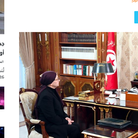
56
أوت 
‭ ‬الصحافة‭ ‬اليوم
2026 تزامنا مع