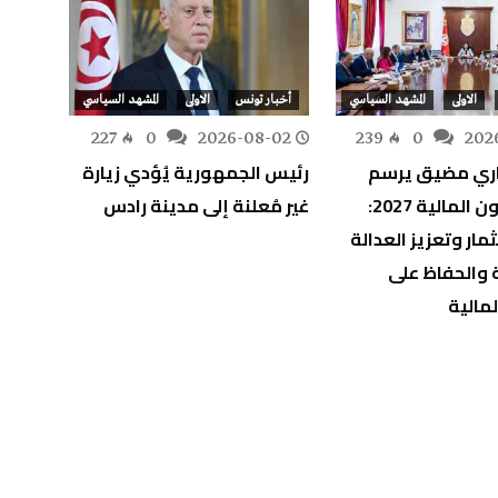
الاولى
المشهد السياسي
أخبار تونس
الاولى
المشهد السياسي
أخبار
-31
227
0
2026-08-02
239
0
202
ري مضيق يرسم
رئيس الجمهورية يُؤدي زيارة
رئيس 
ملامح قانون المالية 2027:
غير مُعلنة إلى مدينة رادس
يعزي ن
مار وتعزيز العدالة
ضحايا
 والحفاظ على
لمالية