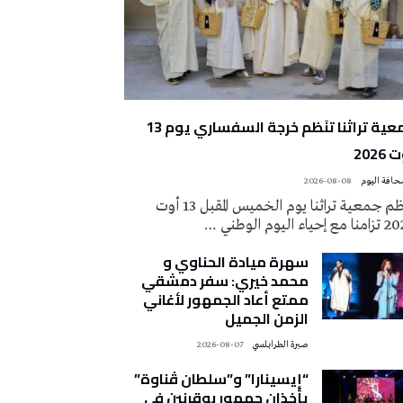
جمعية تراثنا تنَظم خرجة السفساري يوم 13
2026
2026-08-08
تُنظم جمعية تراثنا يوم الخميس المقبل 13 أوت
 إحياء اليوم الوطني …
سهرة ميادة الحناوي و
محمد خيري: سفر دمشقي
ممتع أعاد الجمهور لأغاني
الزمن الجميل
صبرة الطرابلسي
2026-08-07
“إيسينارا” و”سلطان ڤناوة”
يأخذان جمهور بوقرنين في