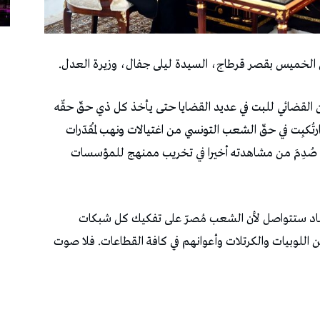
لخميس بقصر قرطاج، السيدة ليلى جفال، وزيرة العدل.
القضائي للبت في عديد القضايا حتى يأخذ كل ذي حقّ حقّه
ُكبِت في حقّ الشعب التونسي من اغتيالات ونهب لمُقدّرات
ما صُدِمَ من مشاهدته أخيرا في تخريب ممنهج للمؤسسات
ساد ستتواصل لأن الشعب مُصرّ على تفكيك كل شبكات
 عن اللوبيات والكرتلات وأعوانهم في كافة القطاعات. فلا صوت