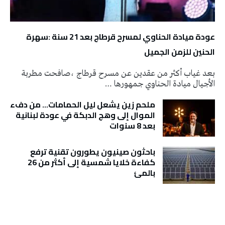
عودة ميادة الحناوي لمسرح قرطاج بعد 21 سنة :سهرة
الحنين للزمن الجميل
بعد غياب أكثر من عقدين عن مسرح قرطاج ،صافحت مطربة
الأجيال ميادة الحناوي جمهورها …
ملحم زين يشعل ليل الحمامات… من دفء
الموال إلى وهج الدبكة في عودة لبنانية
بعد 8 سنوات
باحثون صينيون يطورون تقنية ترفع
كفاءة خلايا شمسية إلى أكثر من 26
بالمئ
تونس الطقس