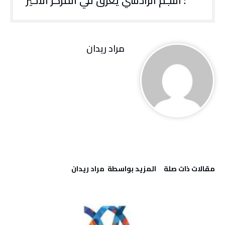
: النجم الرادسي يغرق في المركز الأخير
مراد ريدان
‫مقالات ذات صلة‬
‫‫المزيد بواسطة‬ ‬ مراد ريدان