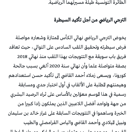
الطائرة التونسية طيلة مسيرتهما الرياضية.
الترجي الرياضي من أجل تأكيد السيطرة
يخوض الترجي الرياضي نهائي الكأس الممتازة وشعاره مواصلة
فرض سيطرته وتحقيق اللقب السادس على التوالي، حيث تعاقد
فريق باب سويقة مع التتويجات بهذا اللقب منذ نهائي 2018
بصفة متواصلة علما وأن نهائي سنة 2020 ألغي بسبب جائحة
كورونا، ويسعى زملاء أحمد القاضي إلى تأكيد حسن استعدادهم
وهيمنتهم المطلبة على الألقاب في أول اختبار جدي ومسابقة
رسمية في هذا الموسم معوّلين بالأساس على ثراء الرصيد البشري
من جهة وتواجد أفضل اللاعبين الذين يملكون زادا كبيرا من
الخبرة وساهموا في التتويجات السابقة على غرار خالد بن سليمان
ونبيل الميلادي وأحمد القاضي والياس القرامصلي والطيب