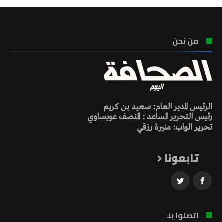
من نحن
الرئيس المدير العام: سعيد بن كريم
رئيس التحرير المساعد : المنصف عويساوي
تحرير الواب: منيرة رزقي
تابعونا
اتصلوا بنا