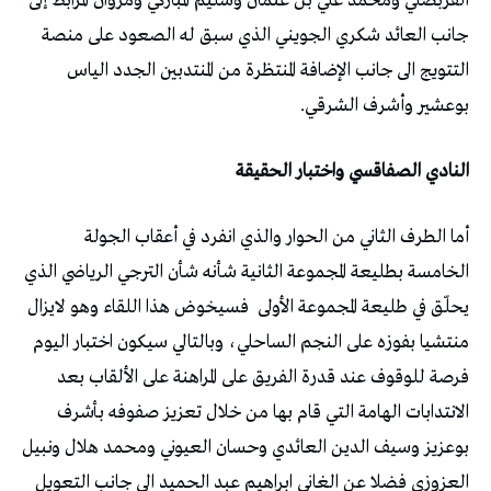
القربصلي ومحمد علي بن عثمان وسليم المباركي ومروان المرابط إلى
جانب العائد شكري الجويني الذي سبق له الصعود على منصة
التتويج الى جانب الإضافة المنتظرة من المنتدبين الجدد الياس
بوعشير وأشرف الشرقي.
النادي الصفاقسي واختبار الحقيقة
أما الطرف الثاني من الحوار والذي انفرد في أعقاب الجولة
الخامسة بطليعة المجموعة الثانية شأنه شأن الترجي الرياضي الذي
يحلّق في طليعة المجموعة الأولى
فسيخوض هذا اللقاء وهو لايزال
منتشيا بفوزه على النجم الساحلي، وبالتالي سيكون اختبار اليوم
فرصة للوقوف عند قدرة الفريق على المراهنة على الألقاب بعد
الانتدابات الهامة التي قام بها من خلال تعزيز صفوفه بأشرف
بوعزيز وسيف الدين العائدي وحسان العيوني ومحمد هلال ونبيل
العزوزي فضلا عن الغاني ابراهيم عبد الحميد الى جانب التعويل