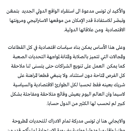
والأكيد ان تونس مدعوة الى استقراء الواقع الدولي الجديد
بتمعّن
وتبصّر للاستفادة قدر الإمكان من موقعها الاستراتيجي ومرونتها
الاقتصادية
ومن علاقاتها الدولية.
وعلى هذا الأساس يمكن بناء سياسات اقتصادية في كل القطاعات
والمجالات التي تتميز بالصلابة والمتانة لمواجهة التحديات الصعبة
كما يمكن
العمل على تنويع الشراكات حتى يتسنى لنا ملاحقة
كل الفرص المتاحة دون استثناء. ولا ينبغي قطعا المراهنة على
شريك بعينه فقط تحسبا لكل الطوارئ الاقتصادية والسياسية
لاسيما وان العالم اليوم يعيش وقائع متلاحقة ومفاجئة بشكل
كبير لم تحسب لها الكثير من الدول حسابا.
والايجابي هنا ان تونس مدركة تمام الادراك للتحديات المطروحة
وطنيا وإقليميا ودوليا وواعية بضرورة الاستجابة لها بأكبر قدر من