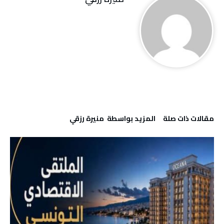
‫مقالات ذات صلة‬
‫‫المزيد بواسطة‬ ‬ منيرة‭ ‬رزقي