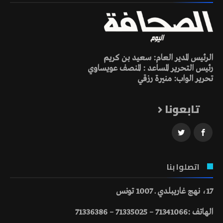
الرئيس المدير العام: سعيد بن كريم
رئيس التحرير المساعد : المنصف عويساوي
تحرير الواب: منيرة رزقي
تابعونا
اتصلوا بنا
17، نهج غاريبلدي ـ 1007 تونس
الهاتف :71341066 – 71335025 – 71336386