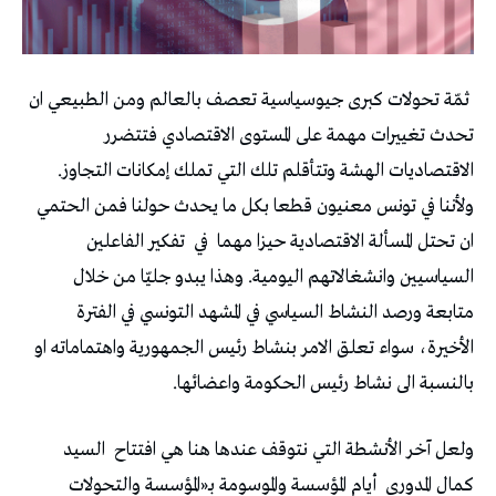
ثمّة تحولات كبرى جيوسياسية تعصف بالعالم ومن الطبيعي ان
تحدث تغييرات مهمة على المستوى الاقتصادي فتتضرر
الاقتصاديات الهشة وتتأقلم تلك التي تملك إمكانات التجاوز.
ولأننا في تونس معنيون قطعا بكل ما يحدث حولنا فمن الحتمي
ان تحتل المسألة الاقتصادية حيزا مهما
في
تفكير الفاعلين
السياسيين وانشغالاتهم اليومية. وهذا يبدو جليّا من خلال
متابعة ورصد النشاط السياسي في المشهد التونسي في الفترة
الأخيرة، سواء تعلق الامر بنشاط رئيس الجمهورية واهتماماته او
بالنسبة الى نشاط رئيس الحكومة واعضائها.
ولعل آخر الأنشطة التي نتوقف عندها هنا هي افتتاح
السيد
كمال المدوري
أيام المؤسسة والموسومة بـ«المؤسسة والتحولات