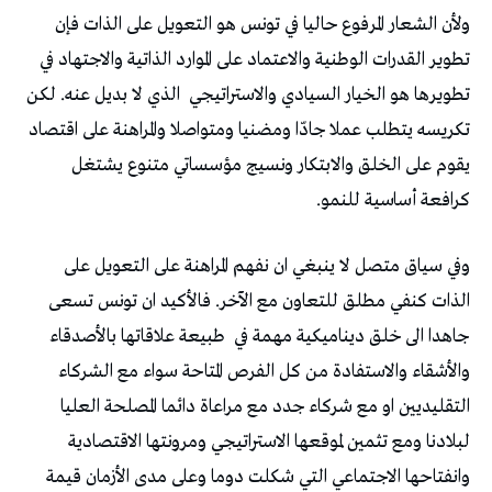
ولأن الشعار المرفوع حاليا في تونس هو التعويل على الذات فإن
تطوير القدرات الوطنية والاعتماد على الموارد الذاتية والاجتهاد في
تطويرها هو الخيار السيادي والاستراتيجي
الذي لا بديل عنه. لكن
تكريسه يتطلب عملا جادّا ومضنيا ومتواصلا والمراهنة على اقتصاد
يقوم على الخلق والابتكار ونسيج مؤسساتي متنوع يشتغل
كرافعة أساسية للنمو.
وفي سياق متصل لا ينبغي ان نفهم المراهنة على التعويل على
الذات كنفي مطلق للتعاون مع الآخر. فالأكيد ان تونس تسعى
جاهدا الى خلق ديناميكية مهمة في
طبيعة علاقاتها بالأصدقاء
والأشقاء والاستفادة من كل الفرص المتاحة سواء مع الشركاء
التقليديين او مع شركاء جدد مع مراعاة دائما المصلحة العليا
لبلادنا ومع تثمين لموقعها الاستراتيجي ومرونتها الاقتصادية
وانفتاحها الاجتماعي التي شكلت دوما وعلى مدى الأزمان قيمة