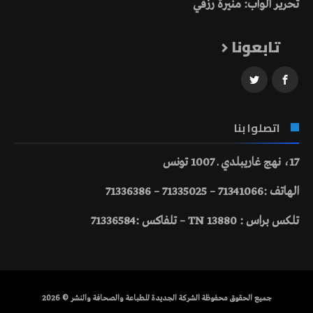
تحرير الواب: منيرة رزقي
تابعونا
اتصلوا بنا
17، نهج غاريبلدي ـ 1007 تونس
الهاتف :71341066 – 71335025 – 71336386
تلكس براس : 13880 TN – تلفاكس :71336584
جميع الحقوق محفوظة الشركة الجديدة للطباعة والصحافة والنشر © 2026