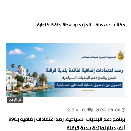
‫مقالات ذات صلة‬
‫‫المزيد بواسطة‬ ‬ حافظ كندارة
كل الوطن
212
0
2026-08-08
برنامج دعم البلديات السياحية: رصد اعتمادات إضافية بـ990
ألف دينار لفائدة بلدية قرقنة