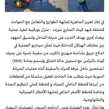
في إطار تعزيز الجاهزية لمجابهة الطوارئ والتعامل مع الحوادث
المختلفة شهد الميناء التجاري بنزرت – منزل بورقيبة تنفيذ عملية
بيضاء كبرى بهدف التدرب على سرعة التدخل وتنسيق الجهود
بين مختلف الهياكل المتدخلة.حيث تمثل سيناريو العملية في
اندلاع حريق بشاحنة صهريج بالقرب من سفينة راسية على رصيف
الميناء بالتزامن مع تسجيل حالة اختناق وتسمم بمادة (H2S)
لشخصين داخل غرفة المحرك بالسفينة أثناء عمليات الصيانة
الدورية.حيث يتطلب هذا الحادث تفعيل سلسلة من المخططات
من أبرزها المخطط الداخلي للميناء و المخطط المحلي لتنظيم النجدة
وخاصة المخطط الأصفر الخاص لمجابهة الأخطار الكيميائية
والتكنولوجية.
هذا وتأتي هذه العملية ضمن البرنامج السنوي للعمليات البيضاء