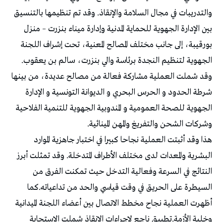
والتدريبات في مجال السلامة والإنقاذ. وقد تم تنظيمها بالتنسيق
بين الإدارة الجهوية للحماية المدنية وإدارة ميناء بنزرت – منزل
بورقيبة، إلى جانب مختلف المصالح المعنية، تحت إشراف اللجنة
الجهوية لتنظيم النجدة برئاسة والي بنزرت، سالم بن يعقوب.
وقد شملت العملية مشاركة فعالة من مصالح عديدة، من بينها
شرطة الحدود و الحرس البحري و الديوانة التونسية و الإدارة
الجهوية للصحة العمومية و المندوبية الجهوية للتنمية الفلاحية
وشركات الشحن والتفريغ والمهن المينائية.
هذا وقد أثبتت العملية نجاحا كبيرا في اختبار جاهزية الموارد
البشرية والمعدات لدى مختلف الأطراف المتدخلة. وقد تمثلت أبرز
النتائج في السرعة وفعالية التدخل حيث تمكنت الفرق من
السيطرة على الحريق في وقت قياسي والحد من تداعياته.كما
أظهرت العملية نجاح مخطط الاتصال بين أعضاء اللجنة الميدانية
وخلية الأزمة.تطبيق ناجع لإجراءات الإنقاذ شملت الاستجابة