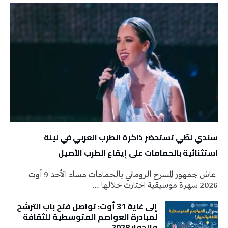
سندي لطّي تستحضر ذاكرة الطرب العربي في ليلة
استثنائية بالحمامات على إيقاع الطرب الأصيل
عاش جمهور المسرح الروماني بالحمامات مساء الأحد 9 أوت
2026 سهرة موسيقية اختارت خلالها …
إلى غاية 31 أوت: تواصل فتح باب الترشح
لمبادرة العواصم المتوسطية للثقافة
والحوار 2028