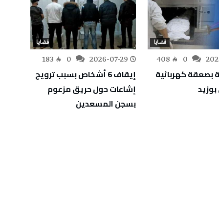
قضايا
قضايا
-28
183
0
2026-07-29
408
0
202
 بصعقة كهربائية
إيقاف 6 أشخاص بسبب ترويج
الإطا
وزيد
إشاعات حول حريق مزعوم
تبييض
بسجن المسعدين