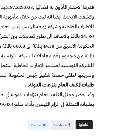
قدرها الاختبار المأذون به قضائيا بـ187.229.023دينار قيمة التخفيضات الممنوحة لهذه الشركة.
وكشفت الابحاث ايضا انه ثبت من خلال مأمورية الاخت
80 .55 بالمائة بالاضافة الى تطور المعاملات بي
بالمائة من مجموع رقم معاملات الشركة التونسية للا
للشركة التونسية لصناعة الاطارات المطاطية است
وشريكها لطفي جمعة شقيق رئيس الحكومة السا
طلبات المكلف العام بنزاعات الدولة…
وقد حضر ممثل المكلف العام بنزاعات الدولة في ح
بطلباته المتمثلة في الزام المتهمين بأداء مبلغ 187.229.023 كضرر مادي وتغريمهم بنفس المبلغ كضرر معنوي…
‫‫ شاركها‬
Twitter
Facebook