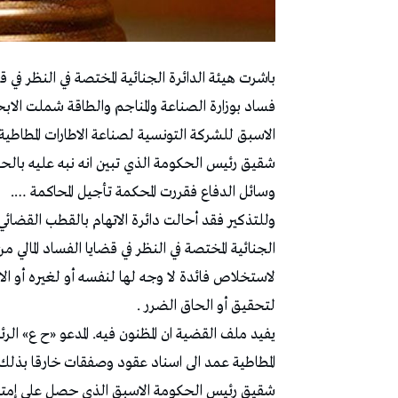
باشرت هيئة الدائرة الجنائية المختصة في النظر في قض
فساد بوزارة الصناعة والمناجم والطاقة شملت الا
الاسبق للشركة التونسية لصناعة الاطارات المطاط
شقيق رئيس الحكومة الذي تبين انه نبه عليه بالحض
وسائل الدفاع فقررت المحكمة تأجيل المحاكمة ….
وللتذكير فقد أحالت دائرة الاتهام بالقطب القضائ
الجنائية المختصة في النظر في قضايا الفساد الم
لاستخلاص فائدة لا وجه لها لنفسه أو لغيره أو الاضر
لتحقيق أو الحاق الضرر .
يفيد ملف القضية ان المظنون فيه. المدعو «ح ع» الر
المطاطية عمد الى اسناد عقود وصفقات خارقا بذل
شقيق رئيس الحكومة الاسبق الذي حصل على إمتيا