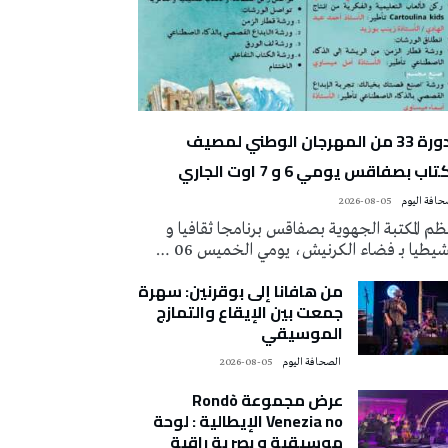
الدورة 33 من المهرجان الوطني لمصيف
تاب بصفاقس يومي 6 و 7 اوت الجاري
2026-08-05
م المكتبة الجهوية بصفاقس برنامجا ثقافيا و
يطيا بـ فضاء الكرنيش، يومي الخميس 06 …
من هافانا إلى بوقرنين: سهرة
جمعت بين الإيقاع والتمازج
الموسيقي
‭ ‬الصحافة‭ ‬اليوم
2026-08-05
عرض مجموعة Rondò
Venezia no الإيطالية : لوحة
موسيقية و بصرية راقية