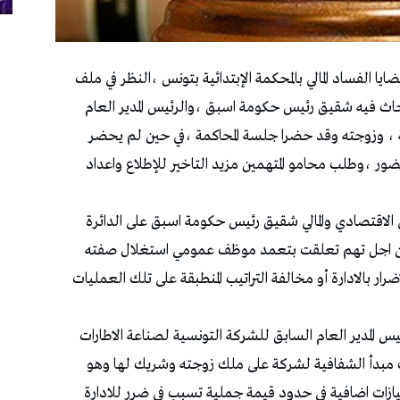
ايا الفساد المالي بالمحكمة الإبتدائية بتونس ،النظر في ملف
بحاث فيه شقيق رئيس حكومة اسبق ،والرئيس المدير العام
ية ، وزوجته وقد حضرا جلسة المحاكمة ،في حين لم يحضر
ور ،وطلب محامو المتهمين مزيد التاخير للإطلاع واعداد
ي الاقتصادي والمالي شقيق رئيس حكومة اسبق على الدائرة
الي من اجل تهم تعلقت بتعمد موظف عمومي استغلال صفته
ار بالادارة أو مخالفة التراتيب المنطبقة على تلك العمليات
ئيس المدير العام السابق للشركة التونسية لصناعة الاطارات
ك مبدأ الشفافية لشركة على ملك زوجته وشريك لها وهو
زات اضافية في حدود قيمة جملية تسبب في ضرر للادارة