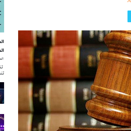
7
الك
‭ ‬الصحافة‭ ‬اليوم
تنظ
تنش