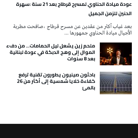
عودة ميادة الحناوي لمسرح قرطاج بعد 21 سنة :سهرة
الحنين للزمن الجميل
بعد غياب أكثر من عقدين عن مسرح قرطاج ،صافحت مطربة
الأجيال ميادة الحناوي جمهورها …
ملحم زين يشعل ليل الحمامات… من دفء
الموال إلى وهج الدبكة في عودة لبنانية
بعد 8 سنوات
باحثون صينيون يطورون تقنية ترفع
كفاءة خلايا شمسية إلى أكثر من 26
بالمئ
تونس الطقس