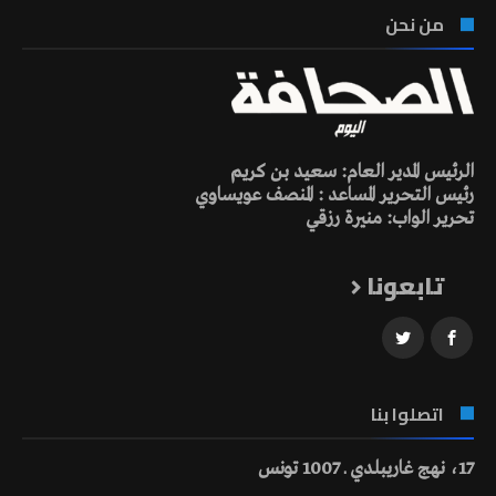
من نحن
الرئيس المدير العام: سعيد بن كريم
رئيس التحرير المساعد : المنصف عويساوي
تحرير الواب: منيرة رزقي
تابعونا
اتصلوا بنا
17، نهج غاريبلدي ـ 1007 تونس