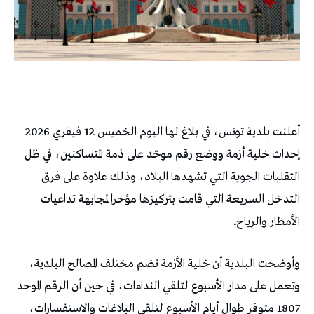
أعلنت بلدية تونس، في بلاغ لها اليوم الخميس 12 فيفري 2026
إحداث خلية أزمة ووضع رقم موحّد على ذمة المتساكنين، في ظل
التقلبات الجوية التي تشهدها البلاد، وذلك علاوة على فرق
التدخل السريعة التي قامت بتركيزها مؤخرا لمجابهة تداعيات
الأمطار والرياح
.
وأوضحت البلدية أن خلية الأزمة تضم مختلف المصالح البلدية،
وتعمل على مدار الأسبوع لتلقي النداءات، في حين أن الرقم الموحد
1807 متوفر طوال أيام الأسبوع لتلقي البلاغات والاستفسارات،