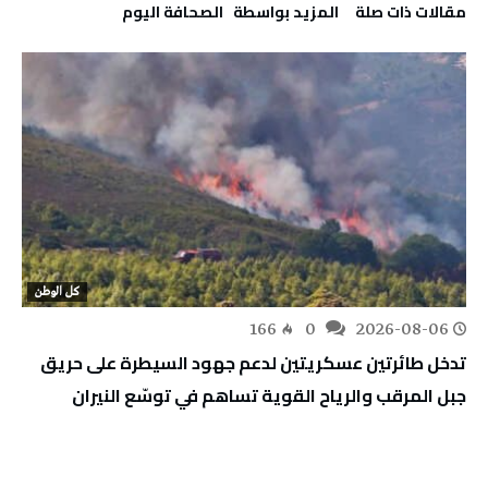
‫مقالات ذات صلة‬
‫‫المزيد بواسطة‬ ‬ ‭ ‬الصحافة‭ ‬اليوم
كل الوطن
166
0
2026-08-06
تدخل طائرتين عسكريتين لدعم جهود السيطرة على حريق
جبل المرقب والرياح القوية تساهم في توسّع النيران