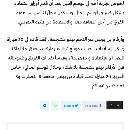
‬الفرق‭ ‬من‭ ‬أجل‭ ‬التعاقد‭ ‬معه‭ ‬والاستفادة‭ ‬من‭ ‬فكره‭ ‬التدريبي‭.‬
‬في‭ ‬كل‭ ‬المسابقات،‭ ‬حسب‭ ‬موقع‭ ‬ترانسفيرماركت،‭ ‬حقق‭ ‬خلالها‭ ‬16‭
‬الفريق‭ ‬20‭ ‬مباراة‭ ‬تحت‭ ‬قيادة‭ ‬بن‭ ‬يونس‭ ‬محققاً‭ ‬6‭ ‬انتصارات‭ ‬و8‭
‬تعادلات‭ ‬و6‭ ‬هزائم‭.‬
‫‫ شاركها‬
Twitter
Facebook