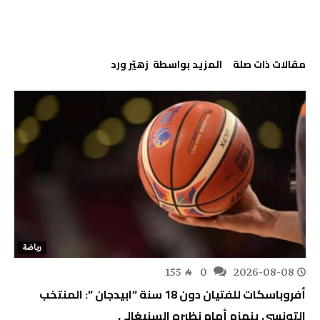
‫مقالات ذات صلة‬
‫‫المزيد بواسطة‬ ‬ زهيّر‭ ‬ورد
رياضة
155
0
2026-08-08
أفروباسكات للفتيان دون 18 سنة “ابيدجان “: المنتخب
التونسي ينهزم أمام نظيره السنيغالي