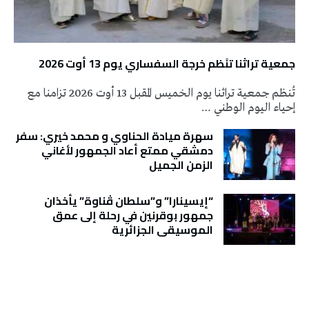
جمعية تراثنا تنَظم خرجة السفساري يوم 13 أوت 2026
تُنظم جمعية تراثنا يوم الخميس المقبل 13 أوت 2026 تزامنا مع
إحياء اليوم الوطني …
سهرة ميادة الحناوي و محمد خيري: سفر
دمشقي ممتع أعاد الجمهور لأغاني
الزمن الجميل
“إيسينارا” و”سلطان ڤناوة” يأخذان
جمهور بوقرنين في رحلة إلى عمق
الموسيقى الجزائرية
تونس الطقس