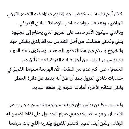
‬ولكن‭ ‬النتائج‭ ‬الأخيرة‭ ‬أعادت‭ ‬النجم‭ ‬إلى‭ ‬نقطة‭ ‬البداية‭.‬