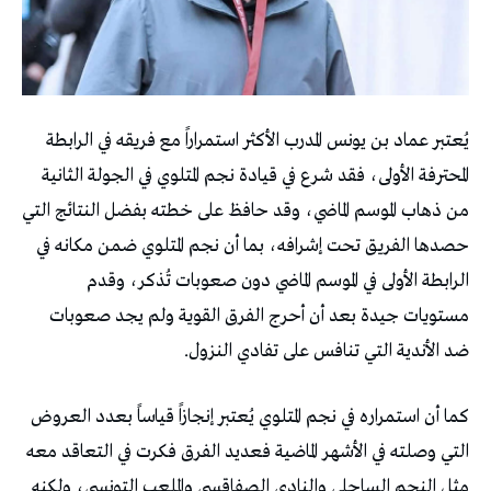
‬ضد‭ ‬الأندية‭ ‬التي‭ ‬تنافس‭ ‬على‭ ‬تفادي‭ ‬النزول‭.‬