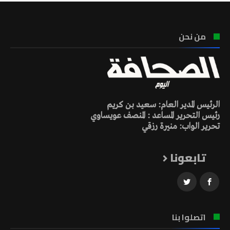
من نحن
الرئيس المدير العام: سعيد بن كريم
رئيس التحرير المساعد : المنصف عويساوي
تحرير الواب: منيرة رزقي
تابعونا
اتصلوا بنا