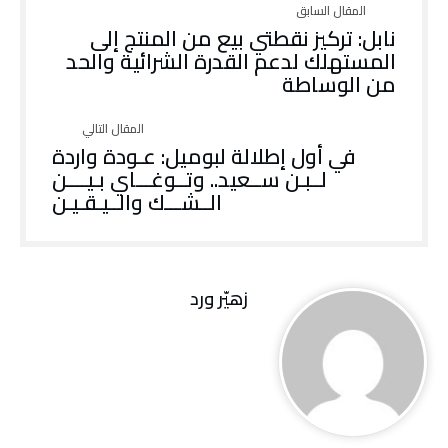
نابل: تركيز نقطتي بيع من المنتج إلى
المستهلك لدعم القدرة الشرائية والحد
من الوساطة
في أول إطلالة لبوميل: عـودة واردة
لــبـن ســعيد.. وتــوغـــاي بـيــــن
الــشـــك والــيـقـيـن
زهيّر‭ ‬ورد