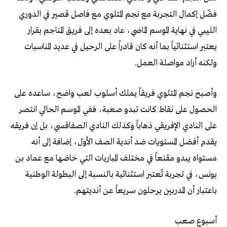
‬ولكنه‭ ‬أراد‭ ‬مواصلة‭ ‬العمل‭.‬
‬باعتبار‭ ‬أن‭ ‬المدربين‭ ‬يرحلون‭ ‬سريعاً‭ ‬عن‭ ‬أنديتهم‭.‬
أسبوع‭ ‬صعب