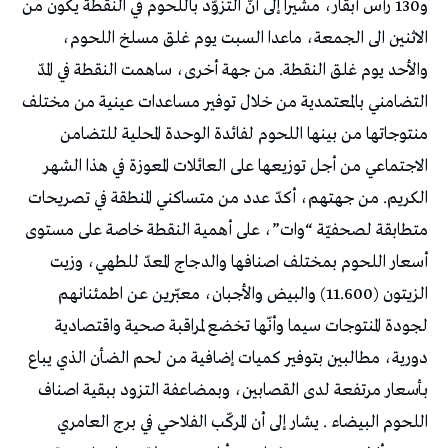
و130 رأس أبقار، مشيرا إلى أنّ التزوّد باللحوم في النقطة يكون من
الاثنين الى الجمعة، ماعدا السبت يوم غلق مسلخ اللحوم،
والأحد يوم غلق النقطة. من جهة أخرى، ساهمت النقطة في المدّ
التضامني بالمعتمدية من خلال توفير مساعدات عينية من مختلف
منتوجاتها من بينها اللحوم لفائدة الوحدة المحلية للتضامن
الاجتماعي من أجل توزيعها على العائلات المعوزة في هذا الشهر
الكريم. من جهتهم، أكدّ عدد من متساكني المنطقة في تصريحات
متطابقة لصحفيّة “وات”، على أهمية النقطة خاصة على مستوى
أسعار اللحوم بمختلف اصنافها والدجاج المعدّ للطهي، وزيت
الزيتون (11.600) والبيض والأجبان، معبّرين عن اطمئنانهم
لجودة المنتوجات سيما وأنّها تخضع لمراقبة صحية واقتصادية
دورية، مطالبين بتوفير كميات إضافية من لحم الضأن الذي يباع
بأسعار مرتفعة لدى القصابين، وبمضاعفة التزود ببقية اصناف
اللحوم البيضاء . يشار إلى أن المركّب الفلاحي في برج العامري