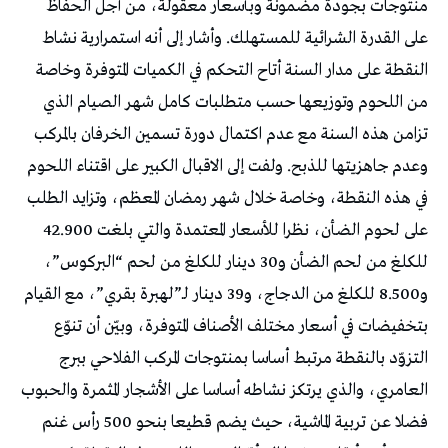
منتوجات بجودة مضمونة وبأسعار معقولة، من أجل الحفاظ
على القدرة الشرائية للمستهلك. وأشار إلى أنه استمرارية نشاط
النقطة على مدار السنة أتاح التحكم في الكميات المتوفرة وخاصة
من اللحوم وتوزيعها حسب متطلبات كامل شهر الصيام الذي
تزامن هذه السنة مع عدم اكتمال دورة تسمين الخرفان بالمركب
وعدم جاهزيتها للذبح. ولفت إلى الاقبال الكبير على اقتناء اللحوم
في هذه النقطة، وخاصة خلال شهر رمضان المعظم، وتزايد الطلب
على لحوم الضأن، نظرا للأسعار المعتمدة والتي بلغت 42.900
للكلغ من لحم الضأن و30 دينار للكلغ من لحم “البركوس”،
و8.500 للكلغ من الدجاج، و39 دينار لـ”لهبرة بقري”، مع القيام
بتخفيضات في أسعار مختلف الأصناف المتوفرة، وبيّن أن تنوّع
التزوّد بالنقطة مرتبط أساسا بمنتوجات المركب الفلاحي ببرج
العامري، والذي يرتكز نشاطه أساسا على الأشجار المثمرة والحبوب
فضلا عن تربية الماشية، حيث يضم قطيعا بنحو 500 رأس غنم