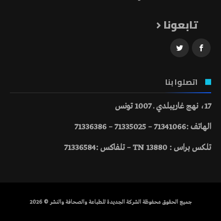
تابعونا
اتصلوا بنا
17، نهج غاريبلدي ـ 1007 تونس
الهاتف :71341066 – 71335025 – 71336386
تلكس براس : 13880 TN – تلفاكس :71336584
جميع الحقوق محفوظة الشركة الجديدة للطباعة والصحافة والنشر © 2026