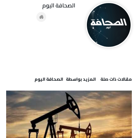
‭ ‬الصحافة‭ ‬اليوم
‫مقالات ذات صلة‬
‫‫المزيد بواسطة‬ ‬ ‭ ‬الصحافة‭ ‬اليوم