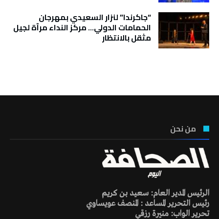
“جاكرندا” لنزار السعيدي بمهرجان
الحمامات الدولي… مركز النداء مرآة لجيل
مثقل بالانتظار
تونس الطقس
من نحن
الرئيس المدير العام: سعيد بن كريم
رئيس التحرير المساعد : المنصف عويساوي
تحرير الواب: منيرة رزقي