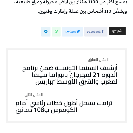
يمسح أكثر من 1100 هكتار بين أراض محروثة ومراع طبيعية،
ويشغّل 110 أشخاص بين عملة وإطارات وفنيين.
‫‫ شاركها‬
Twitter
Facebook
أرشيف السينما التونسية ضمن برنامج
الدورة 21 لمهرجان بانوراما سينما
لمغرب والشرق الأوسط “بباريس
ترامب يسجل أطول خطاب رئاسي أمام
الكونغرس ب108 دقائق