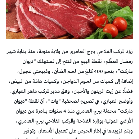
زوّد المركب الفلاحي ببرج العامري من ولاية منوبة، منذ بداية شهر
رمضان المعظّم، نقطة البيع من المنتج إلى المستهلك “ديوان
ماركت”، بنحو 400 كلغ من لحم الضأن، وذبيحتي عجول،
إضافة إلى كميات من لحوم الدواجن، وكميات هامّة من البيض،
فضلًا عن زيت الزيتون والأجبان، وفق مدير المركب ماهر العياري.
وأوضح العياري، في تصريح لصحفية “وات”، أنّ نقطة “ديوان
ماركت” محدثة ببرج العامري منذ 4 سنوات ببادرة من ديوان
الأراضي الدولية بوزارة الفلاحة والمركب الفلاحي ببرج العامري،
ويتم تزويدها في إطار الحرص على تعديل الأسعار، وتوفير