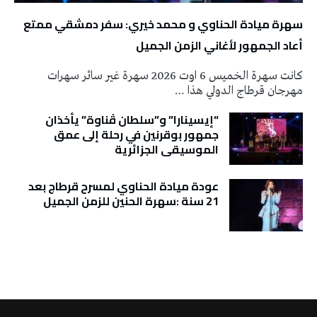
سهرة ميادة الحناوي و محمد خيري: سفر دمشقي ممتع
أعاد الجمهور لأغاني الزمن الجميل
كانت سهرة الخميس 6 اوت 2026 سهرة غير سائر سهرات
مهرجان قرطاج الدولي هذا …
“إيسينارا” و”سلطان ڤناوة” يأخذان
جمهور بوقرنين في رحلة إلى عمق
الموسيقى الجزائرية
عودة ميادة الحناوي لمسرح قرطاج بعد
21 سنة :سهرة الحنين للزمن الجميل
تونس الطقس