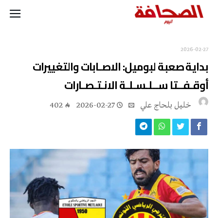
2026-02-27
بداية صعبة لبوميل: الاصـابات والتغييرات
أوقـفــتا ســلـسـلـة الانـتـصـارات
خليل‭ ‬بلحاج‭ ‬علي
2026-02-27
402