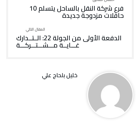
فرع شركة النقل بالساحل يتسلم 10
حافلات مزدوجة جديدة
الدفعة الأولى من الجولة 22: الــتــدارك
غـــايــة مـــشـــتـــركـــة
خليل‭ ‬بلحاج‭ ‬علي