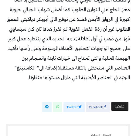
‬العناصر‭ ‬التي‭ ‬ستحظى‭ ‬بالثقة‭ ‬مستقبلا‭ ‬إضافة‭ ‬الى‭ “‬الكاستينغ‭”
‬الجيّد‭ ‬في‭ ‬العناصر‭ ‬الأجنبية‭ ‬التي‭ ‬مازال‭ ‬مستواها‭ ‬متفاوتا‭. ‬
‫‫ شاركها‬
Twitter
Facebook