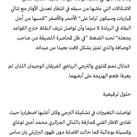
‬الوصافة‭ ‬والذي‭ ‬تميّز‭ ‬بشكل‭ ‬لافت‭ ‬بعيدا‭ ‬عن‭ ‬ميدانه‭. ‬
‬يعرفا‭ ‬طعم‭ ‬الهزيمة‭ ‬على‭ ‬أرضهما‭.‬
حلول‭ ‬ترقيعية