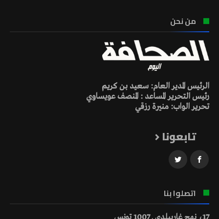
من نحن
الرئيس المدير العام: سعيد بن كريم
رئيس التحرير المساعد : المنصف عويساوي
تحرير الواب: منيرة رزقي
تابعونا
اتصلوا بنا
17، نهج غاريبلدي ـ 1007 تونس