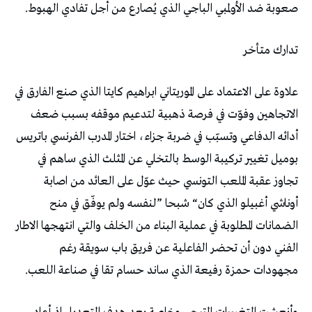
‬صعوبة‭ ‬ضد‭ ‬الأولمبي‭ ‬الباجي‭ ‬الذي‭ ‬يُصارع‭ ‬من‭ ‬أجل‭ ‬تفادي‭ ‬الهبوط‭. ‬
تدارك‭ ‬متأخر
‬مجهودات‭ ‬حمزة‭ ‬رفيعة‭ ‬الذي‭ ‬ساند‭ ‬حسام‭ ‬تقا‭ ‬في‭ ‬صناعة‭ ‬اللعب‭. ‬