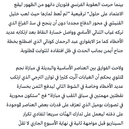
‬جناح‭ ‬أيمن‭ ‬بجانب‭ ‬الحدث‭ ‬في‭ ‬ظل‭ ‬افتقاده‭ ‬للثوابت‭ ‬المطلوبة‭. ‬