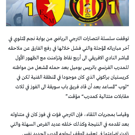
‬المباشر‭ ‬النادي‭ ‬الافريقي‭ ‬الى‭ ‬أربع‭ ‬نقاط‭ ‬وتزامنت‭ ‬مع‭ ‬الظهور‭ ‬الأول‭
‬مقابلات‭ ‬متتالية‭ ‬كمدرب‭ “‬مؤقت‭”. ‬