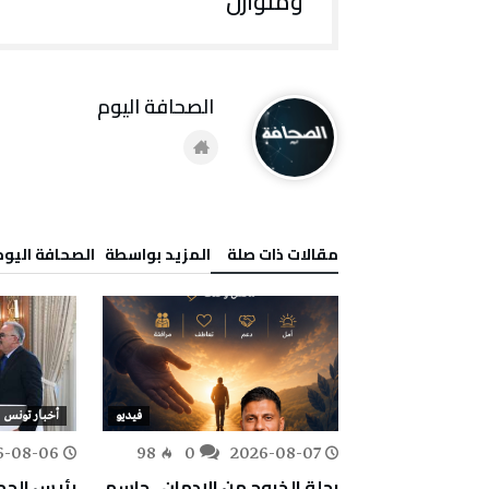
ومتوازن
‭ ‬الصحافة‭ ‬اليوم
‫مقالات ذات صلة‬
‫‫المزيد بواسطة‬ ‬ ‭ ‬الصحافة‭ ‬اليوم
لى
المشهد السياسي
فيديو
أخبار تونس
6-08-06
98
0
2026-08-07
228
0
مضيق يرسم
رحلة الخروج من الإدمان.. جاسم
رئيس الج