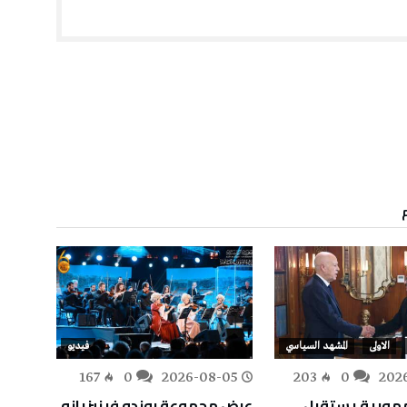
الاولى
المشهد السياسي
فيديو
-05
167
0
2026-08-05
203
0
202
مهورية يستقبل
عرض مجموعة روندو فينيزيانو
غسان 