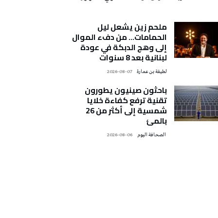
ملحم زين يشعل ليل
الحمامات… من دفء الموال
إلى وهج الدبكة في عودة
لبنانية بعد 8 سنوات
لطيفة بن عمارة
2026-08-07
باحثون صينيون يطورون
تقنية ترفع كفاءة خلايا
شمسية إلى أكثر من 26
بالمئ
‭ ‬الصحافة‭ ‬اليوم
2026-08-06
تونس الطقس