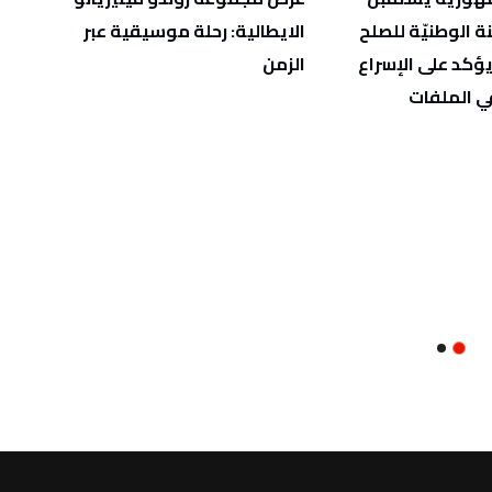
نة الوطنيّة للصلح
الايطالية: رحلة موسيقية عبر
أزناف
يؤكد على الإسراع
الزمن
دفء ا
في الملفات