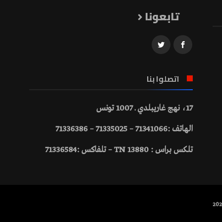
تابعونا
اتصلوا بنا
17، نهج غاريبلدي ـ 1007 تونس
الهاتف :71341066 – 71335025 – 71336386
تلكس براس : 13880 TN – تلفاكس :71336584