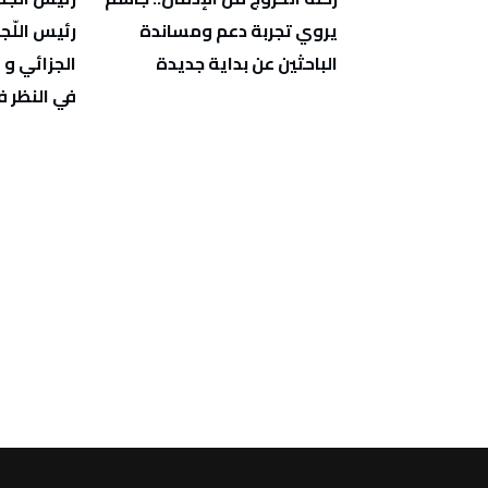
ملامح قانون المالية 2027:
يروي تجربة دعم ومساندة
رئيس اللّج
تعزيز العدالة
الباحثين عن بداية جديدة
الجزائي و 
حفاظ على
في النظر 
ة