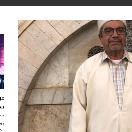
سن
صبرة
بع
،ص