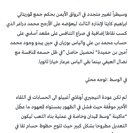
‬نضال‭ ‬العيفي‭ ‬بينما‭ ‬بقي‭ ‬الياس‭ ‬عرعار‭ ‬خيارا‭ ‬ثانويا‭.‬
في‭ ‬الوسط‭: ‬توجه‭ ‬محلي