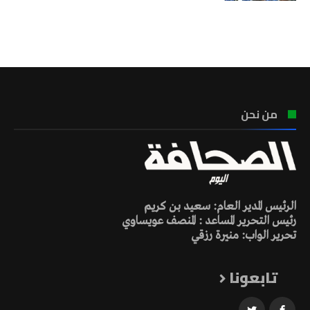
تونس الطقس
من نحن
الرئيس المدير العام: سعيد بن كريم
رئيس التحرير المساعد : المنصف عويساوي
تحرير الواب: منيرة رزقي
تابعونا