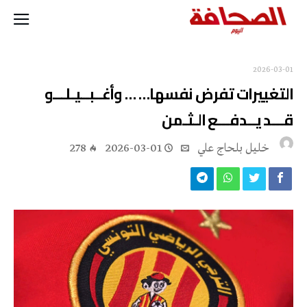
2026-03-01
التغييرات تفرض نفسها… … وأغــبــيـلـــو
قـــد يــدفـــع الـثـمن
خليل‭ ‬بلحاج‭ ‬علي
2026-03-01
278