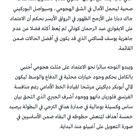
‬القائمة‭.‬
‬صورة‭ ‬التعويل‭ ‬على‭ ‬أغبيلو‭ ‬منذ‭ ‬البداية‭.‬