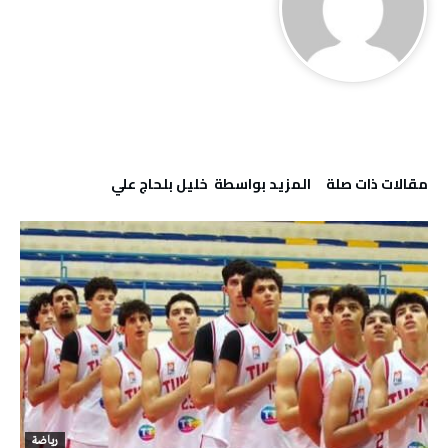
‫مقالات ذات صلة‬
‫‫المزيد بواسطة‬ ‬ خليل‭ ‬بلحاج‭ ‬علي
رياضة