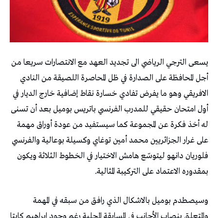
‬بمقدوره‭ ‬الاعتماد‭ ‬على‭ ‬التركيبة‭ ‬المثالية‭.‬