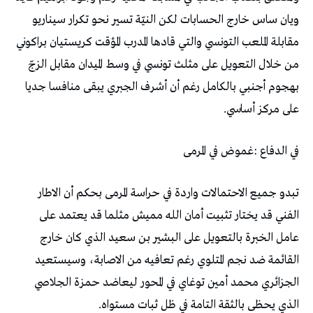
‬على‭ ‬مركز‭ ‬أساسي‭. ‬
في‭ ‬الدفاع‭: ‬غموض‭ ‬في‭ ‬المرمى
‬الذي‭ ‬يحظى‭ ‬بالثقة‭ ‬التامة‭ ‬في‭ ‬ظل‭ ‬ثبات‭ ‬مستواه‭.‬