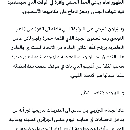
‬فيه‭ ‬شهاب‭ ‬الجبالي‭ ‬ومعز‭ ‬الحاج‭ ‬علي‭ ‬مكانيهما‭ ‬الأساسيين‭.‬
‬عقدا‭ ‬مبدئيا‭ ‬مع‭ ‬الاتحاد‭ ‬الليبي‭. ‬
في‭ ‬الهجوم‭: ‬تنافس‭ ‬ثلاثي