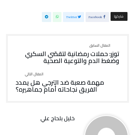
‫‫ شاركها‬
Twitter
Facebook
توزر: حملات رمضانية لتقصّي السكري
وضغط الدم والتوعية الصحية
‬الفريق‭ ‬نجاحاته‭ ‬أمام‭ ‬جماهيره؟
خليل‭ ‬بلحاج‭ ‬علي