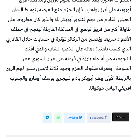
‬افريقي‭ ‬الياس‭ ‬موكوانا‭. ‬
‫‫ شاركها‬
Twitter
Facebook