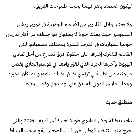
‬ليكون‭ ‬الحصاد‭ ‬باهرا‭ ‬قياسا‭ ‬بحجم‭ ‬طموحات‭ ‬الفريق‭. ‬
‬وهما‭ ‬الحارس‭ ‬الدولي‭ ‬السابق‭ ‬علي‭ ‬بومنيجل‭ ‬وكمال‭ ‬زعيّم‭. ‬
منطلق‭ ‬جديد