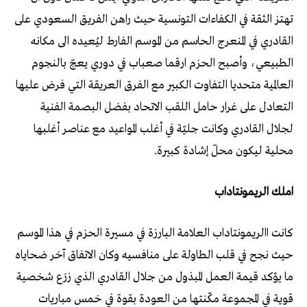
‬محلية‭ ‬ليكون‭ ‬محلّ‭ ‬إشادة‭ ‬كبيرة‭. ‬
املك‭ ‬الريمونتاداب