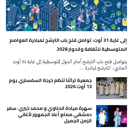
إلى غاية 31 أوت: تواصل فتح باب الترشح لمبادرة العواصم
المتوسطية للثقافة والحوار 2028
يتواصل فتح باب الترشح أمام الدول المتوسطية إلى غاية 31 أوت
الجاري، للترشح لمبادرة …
جمعية تراثنا تنَظم خرجة السفساري يوم
13 أوت 2026
سهرة ميادة الحناوي و محمد خيري: سفر
دمشقي ممتع أعاد الجمهور لأغاني
الزمن الجميل