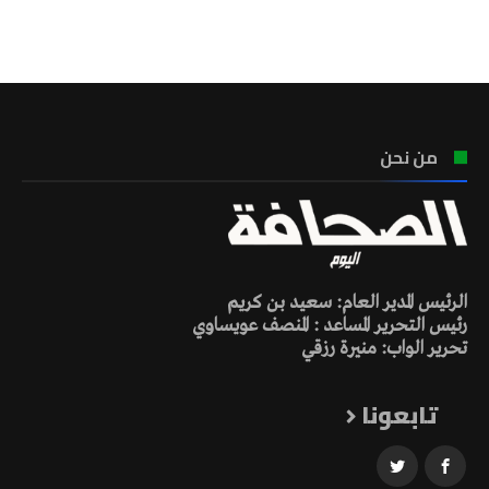
تونس الطقس
من نحن
الرئيس المدير العام: سعيد بن كريم
رئيس التحرير المساعد : المنصف عويساوي
تحرير الواب: منيرة رزقي
تابعونا