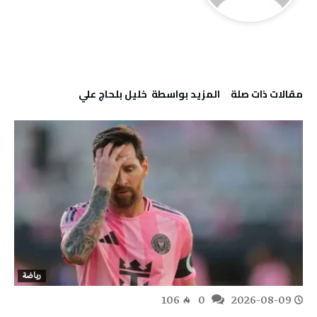
‫مقالات ذات صلة‬
‫‫المزيد بواسطة‬ ‬ خليل‭ ‬بلحاج‭ ‬علي
رياضة
106
0
2026-08-09