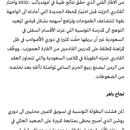
‬من‭ ‬الضغوطات‭. ‬
نجاح‭ ‬باهر