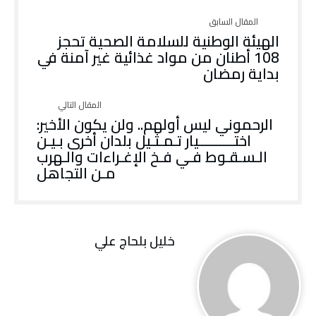
الهيئة الوطنية للسلامة الصحية تحجز
108 أطنان من مواد غذائية غير آمنة في
بداية رمضان
الرحموني ليس أولهم.. ولن يكون الأخير:
‬مـن‭ ‬التجاهل
خليل‭ ‬بلحاج‭ ‬علي