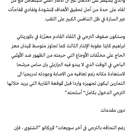
‬غير‭ ‬السارة‭ ‬في‭ ‬ظل‭ ‬التنافس‭ ‬الكبير‭ ‬على‭ ‬اللقب‭. ‬
‬الترجي‭ ‬الدخول‭ ‬بكامل‭ “‬أسلحته‭”. ‬
دون‭ ‬مقدمات‭