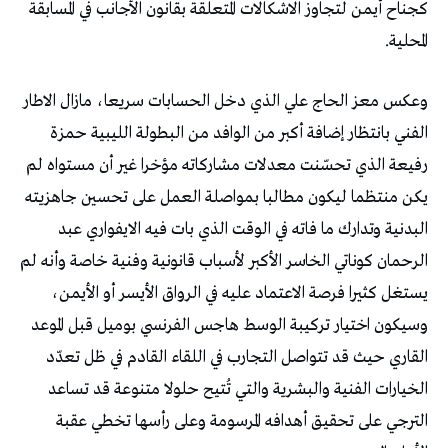
‬المحلية‭.‬