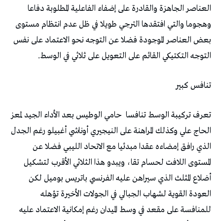
‬التوجه‭ ‬التكتيكي‭ ‬القائم‭ ‬على‭ ‬التعويل‭ ‬على‭ ‬ثلاثي‭ ‬في‭ ‬الوسط‭. ‬
تنافس‭ ‬كبير‭ ‬
تعرف‭ ‬تركيبة‭ ‬الوسط‭ ‬تنافسا‭