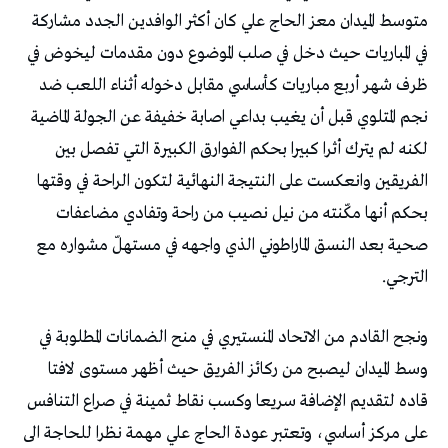
‬الترجي‭. ‬