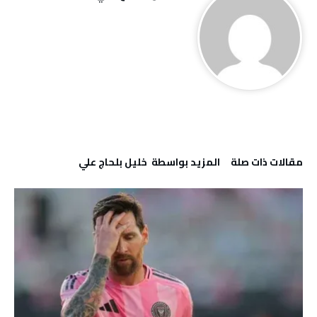
‫مقالات ذات صلة‬
‫‫المزيد بواسطة‬ ‬ خليل‭ ‬بلحاج‭ ‬علي