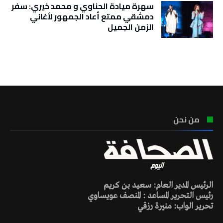
سهرة ميادة الحناوي و محمد خيري: سفر
دمشقي ممتع أعاد الجمهور لأغاني
الزمن الجميل
تونس الطقس
من نحن
الرئيس المدير العام: سعيد بن كريم
رئيس التحرير المساعد : المنصف عويساوي
تحرير الواب: منيرة رزقي