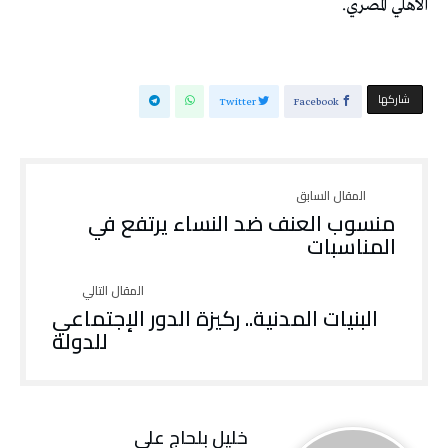
‬الأهلي‭ ‬المصري‭. ‬
‫‫ شاركها‬
Twitter
Facebook
منسوب العنف ضد النساء يرتفع في
المناسبات
البنيات المدنية.. ركيزة الدور الإجتماعي
للدولة
خليل‭ ‬بلحاج‭ ‬علي