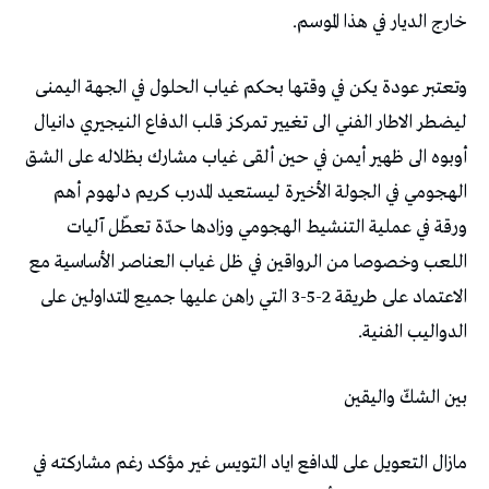
‬خارج‭ ‬الديار‭ ‬في‭ ‬هذا‭ ‬الموسم‭. ‬
‬الدواليب‭ ‬الفنية‭. ‬
بين‭ ‬الشكّ‭ ‬واليقين