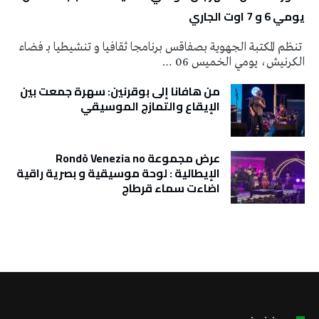
يومي 6 و 7 اوت الجاري
تنظم المكتبة الجهوية بصفاقس برنامجا ثقافيا و تنشيطيا بـ فضاء
الكرنيش، يومي الخميس 06 …
من هافانا إلى بوقرنين: سهرة جمعت بين
الإيقاع والتمازج الموسيقي
عرض مجموعة Rondò Venezia no
الإيطالية : لوحة موسيقية و بصرية راقية
اضاءت سماء قرطاج
تونس الطقس