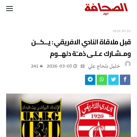
2026-03-05
قبل ملاقاة النادي الافريقي : يــكــن
ومـشـارك عـلـى ذمـّة دلهــوم
خليل‭ ‬بلحاج‭ ‬علي
2026-03-05
241