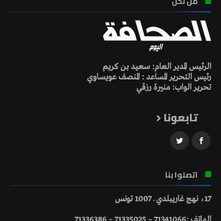
من نحن
الرئيس المدير العام: سعيد بن كريم
رئيس التحرير المساعد : المنصف عويساوي
تحرير الواب: منيرة رزقي
تابعونا
اتصلوا بنا
17، نهج غاريبلدي ـ 1007 تونس
الهاتف :71341066 – 71335025 – 71336386