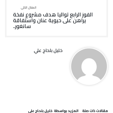
الفوز الرابع تواليا هدف مشروع نفخة
يراهن على حيوية عنان واستفاقة
سانغور..
خليل‭ ‬بلحاج‭ ‬علي
‫مقالات ذات صلة‬
‫‫المزيد بواسطة‬ ‬ خليل‭ ‬بلحاج‭ ‬علي