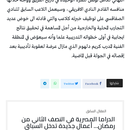
‬إقصائه‭ ‬في‭ ‬الجولة‭ ‬قبل‭ ‬الماضية‭. ‬
‫‫ شاركها‬
Twitter
Facebook
الدراما المصرية في النصف الثاني من
رمضان… أعمال جديدة تدخل السباق