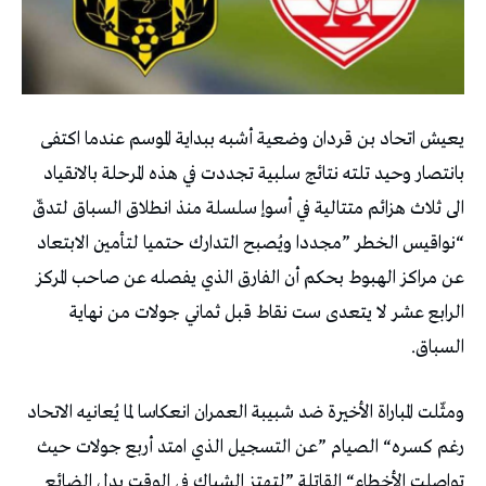
‬السباق‭. ‬