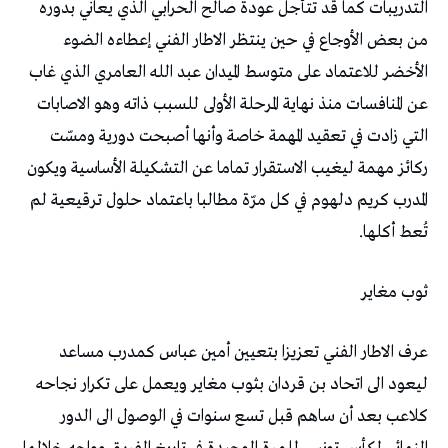
‬تُعط‭ ‬أكلها‭. ‬
ثوب‭ ‬مغاير‭ ‬