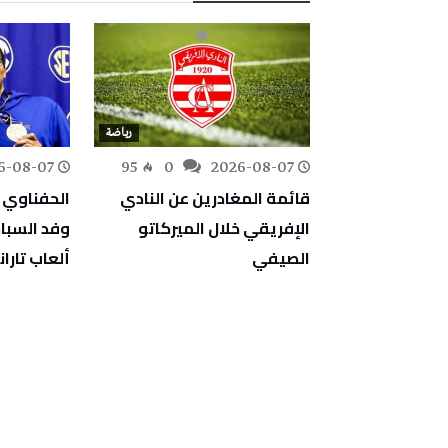
رياضة
رياضة
6-08-07
95
0
2026-08-07
179
0
قائمة المغادرين عن النادي
الحفناوي 
طولة غرودزيسك
الإفريقي خلال الميركاتو
وفد السبا
لدور ثمن
الصيفي
ألعاب تاران
اراة ماراطونية