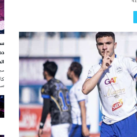
41
سه
دم
ال
صبرة
سه