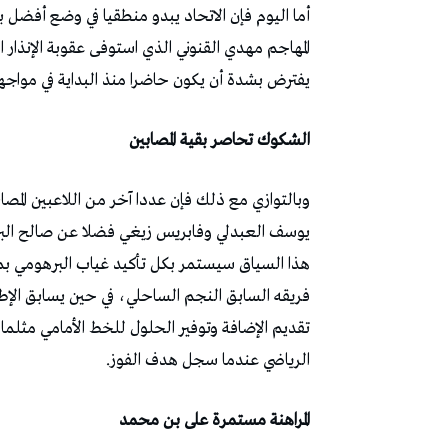
‬يفترض‭ ‬بشدة‭ ‬أن‭ ‬يكون‭ ‬حاضرا‭ ‬منذ‭ ‬البداية‭ ‬في‭ ‬مواجهة‭ ‬النادي‭ ‬الصفاقسي‭.‬
الشكوك‭ ‬تحاصر‭ ‬بقية‭ ‬المصابين
‬الرياضي‭ ‬عندما‭ ‬سجل‭ ‬هدف‭ ‬الفوز‭.‬
المراهنة‭ ‬مستمرة‭ ‬على‭ ‬بن‭ ‬محمد