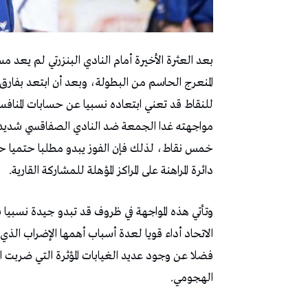
‬دائرة‭ ‬المراهنة‭ ‬على‭ ‬المراكز‭ ‬المؤهلة‭ ‬للمشاركة‭ ‬القارية‭.‬
‬الهجومي‭.‬