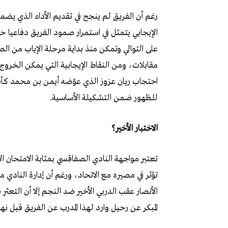
‬للظهور‭ ‬ضمن‭ ‬التشكيلة‭ ‬الأساسية‭.‬
الاختبار‭ ‬الأخير؟
‬المبكر‭ ‬عن‭ ‬رحيل‭ ‬وارد‭ ‬لهذا‭ ‬المدرب‭ ‬عن‭ ‬الفريق‭ ‬قبل‭ ‬نهاية‭ ‬الموسم‭.‬