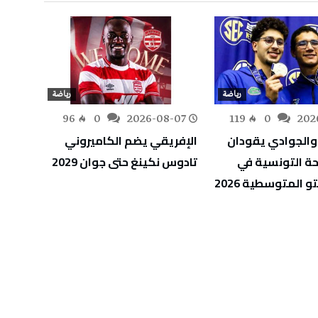
رياضة
رياضة
-07
96
0
2026-08-07
119
0
202
والجوادي يقودان
الإفريقي يضم الكاميروني
الألعا
حة التونسية في
تادوس نكينغ حتى جوان 2029
6
تو المتوسطية 2026
التون
الكار
والمل