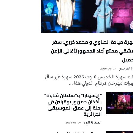
رة ميادة الحناوي و محمد خيري: سفر
شقي ممتع أعاد الجمهور لأغاني الزمن
جميل
 الطرابلسي
2026-08-07
كانت سهرة الخميس 6 اوت 2026 سهرة غير سائر
رات مهرجان قرطاج الدولي هذا …
“إيسينارا” و”سلطان ڤناوة”
يأخذان جمهور بوقرنين في
رحلة إلى عمق الموسيقى
الجزائرية
‭ ‬الصحافة‭ ‬اليوم
2026-08-07