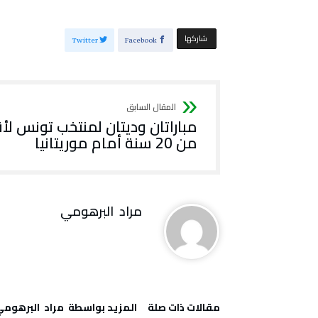
‫‫ شاركها‬
Twitter
Facebook
مباراتان وديتان لمنتخب تونس لأ
من 20 سنة أمام موريتانيا
مراد‭ ‬ البرهومي
‫مقالات ذات صلة‬
‫‫المزيد بواسطة‬ ‬ مراد‭ ‬ البرهومي